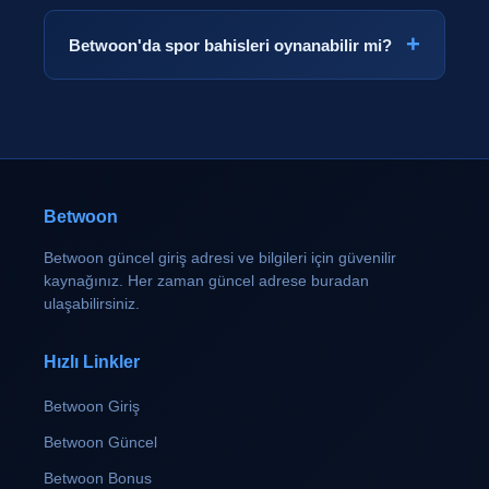
Betwoon yasal kısıtlamalar nedeniyle zaman
zaman adres değişikliğine gidebilmektedir. Güncel
Betwoon'da spor bahisleri oynanabilir mi?
adrese her zaman sitemizden ulaşabilirsiniz.
Betwoon geniş spor bahisleri seçeneği
sunmaktadır. Futbol, basketbol, tenis ve daha
fazlası için bahis yapabilirsiniz.
Betwoon
Betwoon güncel giriş adresi ve bilgileri için güvenilir
kaynağınız. Her zaman güncel adrese buradan
ulaşabilirsiniz.
Hızlı Linkler
Betwoon Giriş
Betwoon Güncel
Betwoon Bonus