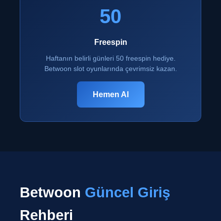
50
Freespin
Haftanın belirli günleri 50 freespin hediye.
Betwoon slot oyunlarında çevrimsiz kazan.
Hemen Al
Betwoon
Güncel Giriş
Rehberi