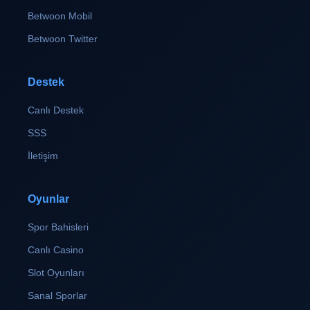
Betwoon Mobil
Betwoon Twitter
Destek
Canlı Destek
SSS
İletişim
Oyunlar
Spor Bahisleri
Canlı Casino
Slot Oyunları
Sanal Sporlar