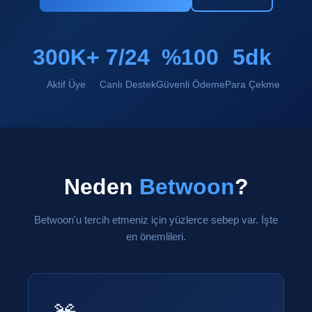
300K+
7/24
%100
5dk
Aktif Üye
Canlı Destek
Güvenli Ödeme
Para Çekme
Neden
Betwoon
?
Betwoon'u tercih etmeniz için yüzlerce sebep var. İşte
en önemlileri.