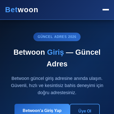
Bet
woon
GÜNCEL ADRES 2026
Betwoon
Giriş
— Güncel
Adres
Betwoon güncel giriş adresine anında ulaşın.
Güvenli, hızlı ve kesintisiz bahis deneyimi için
doğru adrestesiniz.
Betwoon'a Giriş Yap
Üye Ol