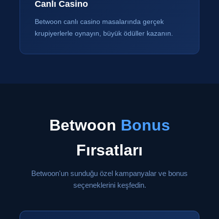
Canlı Casino
Betwoon canlı casino masalarında gerçek
krupiyerlerle oynayın, büyük ödüller kazanın.
Betwoon
Bonus
Fırsatları
Betwoon'un sunduğu özel kampanyalar ve bonus
seçeneklerini keşfedin.