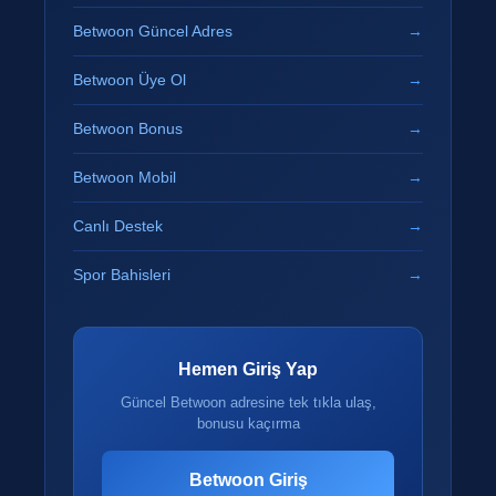
Betwoon Güncel Adres
Betwoon Üye Ol
Betwoon Bonus
Betwoon Mobil
Canlı Destek
Spor Bahisleri
Hemen Giriş Yap
Güncel Betwoon adresine tek tıkla ulaş,
bonusu kaçırma
Betwoon Giriş