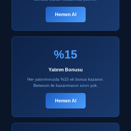
Hemen Al
%15
Yatırım Bonusu
Her yatırımınızda %15 ek bonus kazanın.
Betwoon ile kazanmanın sınırı yok.
Hemen Al