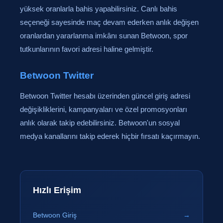
yüksek oranlarla bahis yapabilirsiniz. Canlı bahis
seçeneği sayesinde maç devam ederken anlık değişen
oranlardan yararlanma imkânı sunan Betwoon, spor
tutkunlarının favori adresi haline gelmiştir.
Betwoon Twitter
Betwoon Twitter hesabı üzerinden güncel giriş adresi
değişikliklerini, kampanyaları ve özel promosyonları
anlık olarak takip edebilirsiniz. Betwoon'un sosyal
medya kanallarını takip ederek hiçbir fırsatı kaçırmayın.
Hızlı Erişim
Betwoon Giriş