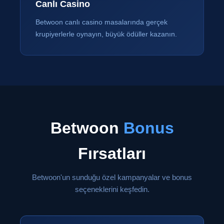
Canlı Casino
Betwoon canlı casino masalarında gerçek
krupiyerlerle oynayın, büyük ödüller kazanın.
Betwoon
Bonus
Fırsatları
Betwoon'un sunduğu özel kampanyalar ve bonus
seçeneklerini keşfedin.