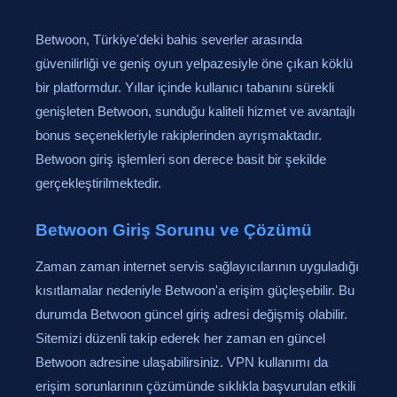
Betwoon, Türkiye'deki bahis severler arasında
güvenilirliği ve geniş oyun yelpazesiyle öne çıkan köklü
bir platformdur. Yıllar içinde kullanıcı tabanını sürekli
genişleten Betwoon, sunduğu kaliteli hizmet ve avantajlı
bonus seçenekleriyle rakiplerinden ayrışmaktadır.
Betwoon giriş işlemleri son derece basit bir şekilde
gerçekleştirilmektedir.
Betwoon Giriş Sorunu ve Çözümü
Zaman zaman internet servis sağlayıcılarının uyguladığı
kısıtlamalar nedeniyle Betwoon'a erişim güçleşebilir. Bu
durumda Betwoon güncel giriş adresi değişmiş olabilir.
Sitemizi düzenli takip ederek her zaman en güncel
Betwoon adresine ulaşabilirsiniz. VPN kullanımı da
erişim sorunlarının çözümünde sıklıkla başvurulan etkili