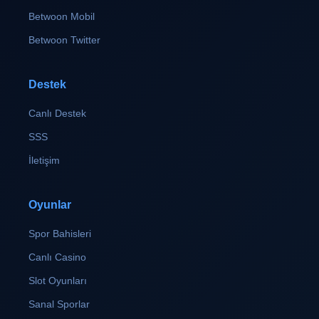
Betwoon Mobil
Betwoon Twitter
Destek
Canlı Destek
SSS
İletişim
Oyunlar
Spor Bahisleri
Canlı Casino
Slot Oyunları
Sanal Sporlar