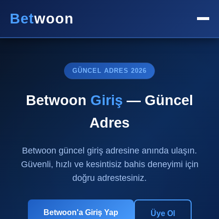
Bet
woon
GÜNCEL ADRES 2026
Betwoon
Giriş
— Güncel
Adres
Betwoon güncel giriş adresine anında ulaşın.
Güvenli, hızlı ve kesintisiz bahis deneyimi için
doğru adrestesiniz.
Betwoon'a Giriş Yap
Üye Ol