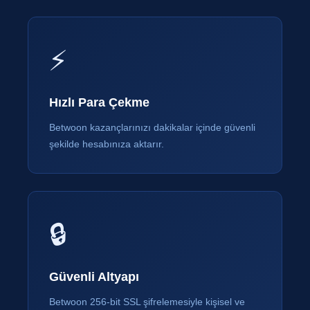
⚡
Hızlı Para Çekme
Betwoon kazançlarınızı dakikalar içinde güvenli
şekilde hesabınıza aktarır.
🔒
Güvenli Altyapı
Betwoon 256-bit SSL şifrelemesiyle kişisel ve