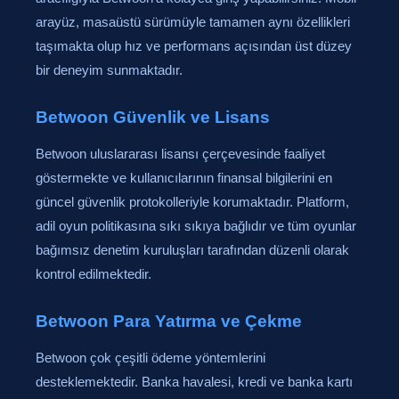
arayüz, masaüstü sürümüyle tamamen aynı özellikleri
taşımakta olup hız ve performans açısından üst düzey
bir deneyim sunmaktadır.
Betwoon Güvenlik ve Lisans
Betwoon uluslararası lisansı çerçevesinde faaliyet
göstermekte ve kullanıcılarının finansal bilgilerini en
güncel güvenlik protokolleriyle korumaktadır. Platform,
adil oyun politikasına sıkı sıkıya bağlıdır ve tüm oyunlar
bağımsız denetim kuruluşları tarafından düzenli olarak
kontrol edilmektedir.
Betwoon Para Yatırma ve Çekme
Betwoon çok çeşitli ödeme yöntemlerini
desteklemektedir. Banka havalesi, kredi ve banka kartı