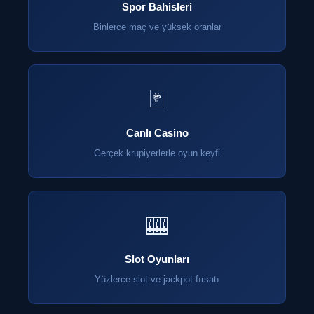
Spor Bahisleri
Binlerce maç ve yüksek oranlar
🃏
Canlı Casino
Gerçek krupiyerlerle oyun keyfi
🎰
Slot Oyunları
Yüzlerce slot ve jackpot fırsatı