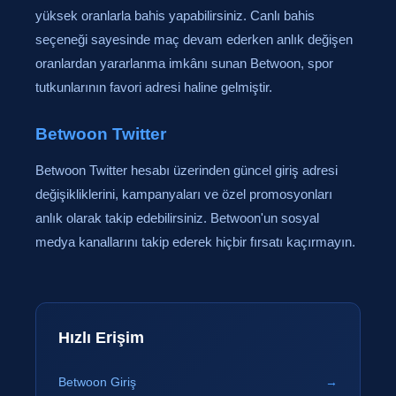
yüksek oranlarla bahis yapabilirsiniz. Canlı bahis
seçeneği sayesinde maç devam ederken anlık değişen
oranlardan yararlanma imkânı sunan Betwoon, spor
tutkunlarının favori adresi haline gelmiştir.
Betwoon Twitter
Betwoon Twitter hesabı üzerinden güncel giriş adresi
değişikliklerini, kampanyaları ve özel promosyonları
anlık olarak takip edebilirsiniz. Betwoon'un sosyal
medya kanallarını takip ederek hiçbir fırsatı kaçırmayın.
Hızlı Erişim
Betwoon Giriş