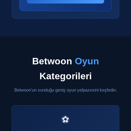
Betwoon
Oyun
Kategorileri
Betwoon'un sunduğu geniş oyun yelpazesini keşfedin.
⚽