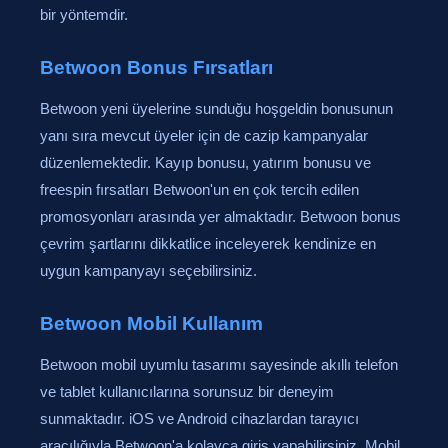
bir yöntemdir.
Betwoon Bonus Fırsatları
Betwoon yeni üyelerine sunduğu hoşgeldin bonusunun
yanı sıra mevcut üyeler için de cazip kampanyalar
düzenlemektedir. Kayıp bonusu, yatırım bonusu ve
freespin fırsatları Betwoon'un en çok tercih edilen
promosyonları arasında yer almaktadır. Betwoon bonus
çevrim şartlarını dikkatlice inceleyerek kendinize en
uygun kampanyayı seçebilirsiniz.
Betwoon Mobil Kullanım
Betwoon mobil uyumlu tasarımı sayesinde akıllı telefon
ve tablet kullanıcılarına sorunsuz bir deneyim
sunmaktadır. iOS ve Android cihazlardan tarayıcı
aracılığıyla Betwoon'a kolayca giriş yapabilirsiniz. Mobil