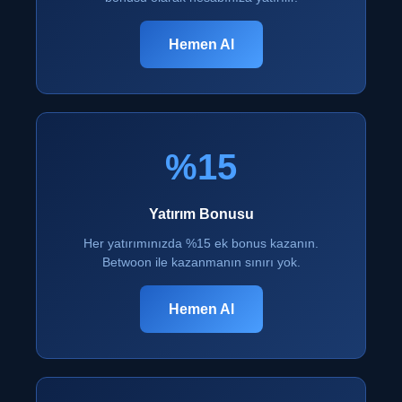
Hemen Al
%15
Yatırım Bonusu
Her yatırımınızda %15 ek bonus kazanın.
Betwoon ile kazanmanın sınırı yok.
Hemen Al