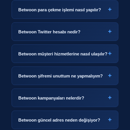
Betwoon banka havalesi, kredi kartı ve kripto para
gibi çeşitli ödeme yöntemlerini desteklemektedir.
Betwoon para çekme işlemi nasıl yapılır?
Betwoon hesabınızdan para çekmek için cüzdanım
bölümüne gidin ve çekim talebinizi oluşturun.
Betwoon Twitter hesabı nedir?
Betwoon güncel adres ve kampanya duyuruları
için resmi Twitter hesabını takip edebilirsiniz.
Betwoon müşteri hizmetlerine nasıl ulaşılır?
Betwoon canlı destek hattı 7/24 hizmet
vermektedir. Siteye girerek canlı sohbet
Betwoon şifremi unuttum ne yapmalıyım?
başlatabilirsiniz.
Betwoon giriş sayfasındaki şifremi unuttum
seçeneğine tıklayarak e-posta adresinize sıfırlama
Betwoon kampanyaları nelerdir?
bağlantısı alabilirsiniz.
Betwoon yatırım bonusu, kayıp bonusu, freespin
ve özel kampanyalar gibi çeşitli promosyonlar
Betwoon güncel adres neden değişiyor?
sunmaktadır.