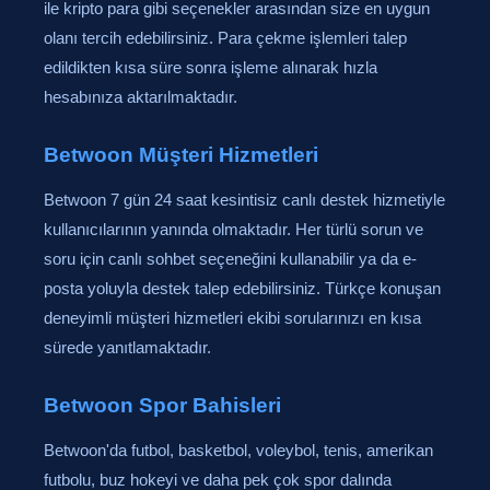
ile kripto para gibi seçenekler arasından size en uygun
olanı tercih edebilirsiniz. Para çekme işlemleri talep
edildikten kısa süre sonra işleme alınarak hızla
hesabınıza aktarılmaktadır.
Betwoon Müşteri Hizmetleri
Betwoon 7 gün 24 saat kesintisiz canlı destek hizmetiyle
kullanıcılarının yanında olmaktadır. Her türlü sorun ve
soru için canlı sohbet seçeneğini kullanabilir ya da e-
posta yoluyla destek talep edebilirsiniz. Türkçe konuşan
deneyimli müşteri hizmetleri ekibi sorularınızı en kısa
sürede yanıtlamaktadır.
Betwoon Spor Bahisleri
Betwoon'da futbol, basketbol, voleybol, tenis, amerikan
futbolu, buz hokeyi ve daha pek çok spor dalında