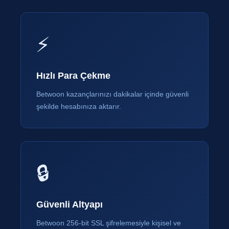
⚡
Hızlı Para Çekme
Betwoon kazançlarınızı dakikalar içinde güvenli
şekilde hesabınıza aktarır.
🔒
Güvenli Altyapı
Betwoon 256-bit SSL şifrelemesiyle kişisel ve