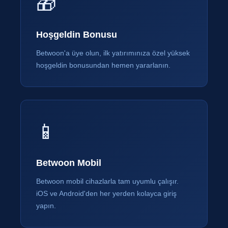
🎁
Hoşgeldin Bonusu
Betwoon'a üye olun, ilk yatırımınıza özel yüksek
hoşgeldin bonusundan hemen yararlanın.
📱
Betwoon Mobil
Betwoon mobil cihazlarla tam uyumlu çalışır.
iOS ve Android'den her yerden kolayca giriş
yapın.