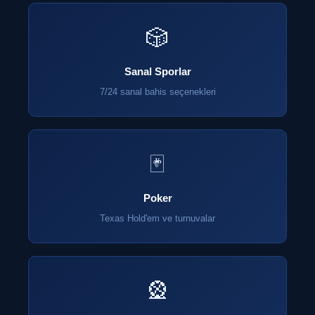
🎲
Sanal Sporlar
7/24 sanal bahis seçenekleri
🃏
Poker
Texas Hold'em ve turnuvalar
🎡