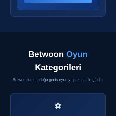
Betwoon
Oyun
Kategorileri
Betwoon'un sunduğu geniş oyun yelpazesini keşfedin.
⚽