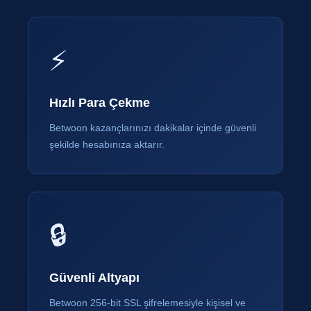
⚡
Hızlı Para Çekme
Betwoon kazançlarınızı dakikalar içinde güvenli
şekilde hesabınıza aktarır.
🔒
Güvenli Altyapı
Betwoon 256-bit SSL şifrelemesiyle kişisel ve