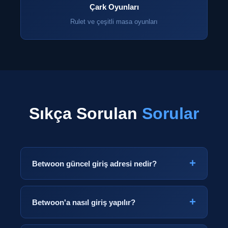
Çark Oyunları
Rulet ve çeşitli masa oyunları
Sıkça Sorulan
Sorular
Betwoon güncel giriş adresi nedir?
Betwoon güncel giriş adresi
tr.453betwoonresmi.com olarak güncellenmektedir.
Betwoon'a nasıl giriş yapılır?
Siteye erişim sorunu yaşadığınızda bu adresi
kullanabilirsiniz.
Betwoon'a giriş yapmak için güncel adresi