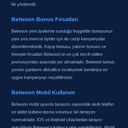
bir yöntemdir.
Betwoon Bonus Fırsatları
Betwoon yeni üyelerine sunduğu hoşgeldin bonusunun
yanı sıra mevcut üyeler için de cazip kampanyalar
düzenlemektedir. Kayıp bonusu, yatırım bonusu ve
freespin fırsatları Betwoon'un en çok tercih edilen
promosyonları arasında yer almaktadır. Betwoon bonus
çevrim şartlarını dikkatlice inceleyerek kendinize en
uygun kampanyayı seçebilirsiniz.
Betwoon Mobil Kullanım
Betwoon mobil uyumlu tasarımı sayesinde akıllı telefon
ve tablet kullanıcılarına sorunsuz bir deneyim
sunmaktadır. iOS ve Android cihazlardan tarayıcı
aracılığıyla Betwoon'a kolayca giriş yapabilirsiniz. Mobil