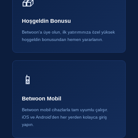
🎁
Hoşgeldin Bonusu
Betwoon'a üye olun, ilk yatırımınıza özel yüksek
hoşgeldin bonusundan hemen yararlanın.
📱
Betwoon Mobil
Betwoon mobil cihazlarla tam uyumlu çalışır.
iOS ve Android'den her yerden kolayca giriş
yapın.