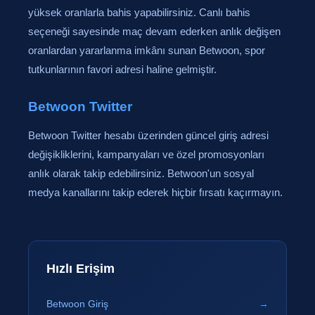
yüksek oranlarla bahis yapabilirsiniz. Canlı bahis
seçeneği sayesinde maç devam ederken anlık değişen
oranlardan yararlanma imkânı sunan Betwoon, spor
tutkunlarının favori adresi haline gelmiştir.
Betwoon Twitter
Betwoon Twitter hesabı üzerinden güncel giriş adresi
değişikliklerini, kampanyaları ve özel promosyonları
anlık olarak takip edebilirsiniz. Betwoon'un sosyal
medya kanallarını takip ederek hiçbir fırsatı kaçırmayın.
Hızlı Erişim
Betwoon Giriş