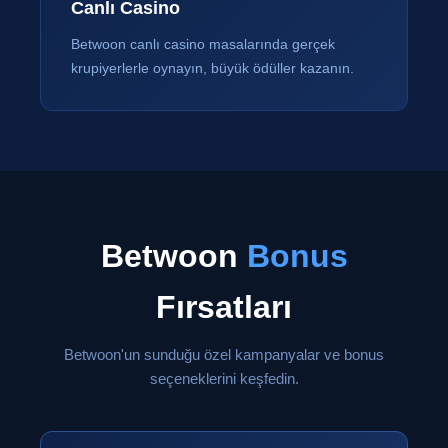
Canlı Casino
Betwoon canlı casino masalarında gerçek
krupiyerlerle oynayın, büyük ödüller kazanın.
Betwoon
Bonus
Fırsatları
Betwoon'un sunduğu özel kampanyalar ve bonus
seçeneklerini keşfedin.