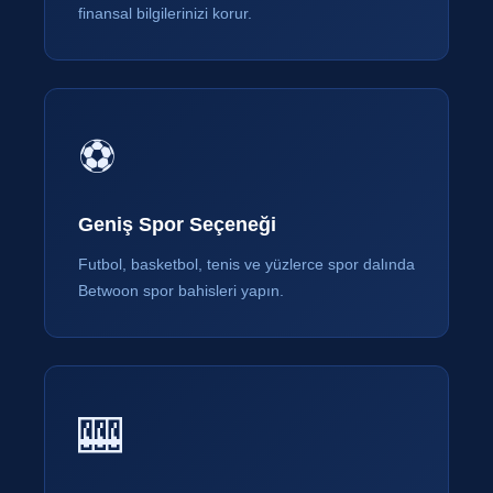
finansal bilgilerinizi korur.
⚽
Geniş Spor Seçeneği
Futbol, basketbol, tenis ve yüzlerce spor dalında
Betwoon spor bahisleri yapın.
🎰