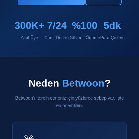
300K+
7/24
%100
5dk
Aktif Üye
Canlı Destek
Güvenli Ödeme
Para Çekme
Neden
Betwoon
?
Betwoon'u tercih etmeniz için yüzlerce sebep var. İşte
en önemlileri.