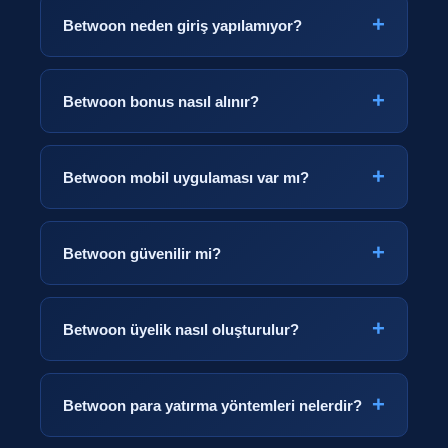
tarayıcınıza yazın, kullanıcı adı ve şifrenizle
Betwoon neden giriş yapılamıyor?
oturum açın.
Betwoon'a erişim sorunu yaşıyorsanız güncel
adres değişmiş olabilir. Güncel adres için sitemizi
Betwoon bonus nasıl alınır?
takip edin.
Betwoon'da üyelik sonrası hoşgeldin bonusu
otomatik olarak tanımlanır. Detaylar için bonuslar
Betwoon mobil uygulaması var mı?
sayfasını inceleyin.
Betwoon mobil uyumlu bir platformdur. Tarayıcı
üzerinden mobil cihazlardan kolayca erişebilirsiniz.
Betwoon güvenilir mi?
Betwoon lisanslı bir platform olarak güvenli
altyapıyla hizmet vermektedir.
Betwoon üyelik nasıl oluşturulur?
Betwoon güncel adresine girerek üye ol butonuna
tıklayın, bilgilerinizi doldurun ve hesabınızı
Betwoon para yatırma yöntemleri nelerdir?
oluşturun.