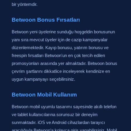
bir yöntemdir.
Betwoon Bonus Fırsatları
Betwoon yeni üyelerine sunduğu hoşgeldin bonusunun
yanı sıra mevcut üyeler için de cazip kampanyalar
düzenlemektedir. Kayıp bonusu, yatırım bonusu ve
freespin fırsatları Betwoon'un en çok tercih edilen
promosyonları arasında yer almaktadır. Betwoon bonus
çevrim şartlarını dikkatlice inceleyerek kendinize en
uygun kampanyayı seçebilirsiniz.
Betwoon Mobil Kullanım
Betwoon mobil uyumlu tasarımı sayesinde akıllı telefon
ve tablet kullanıcılarına sorunsuz bir deneyim
sunmaktadır. iOS ve Android cihazlardan tarayıcı
aracılığıyla Betwoon'a kolayca giriş yapabilirsiniz. Mobil