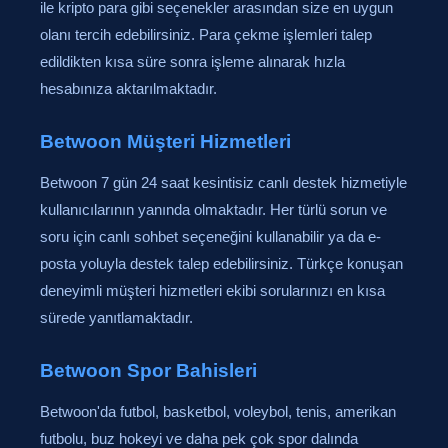
ile kripto para gibi seçenekler arasından size en uygun
olanı tercih edebilirsiniz. Para çekme işlemleri talep
edildikten kısa süre sonra işleme alınarak hızla
hesabınıza aktarılmaktadır.
Betwoon Müşteri Hizmetleri
Betwoon 7 gün 24 saat kesintisiz canlı destek hizmetiyle
kullanıcılarının yanında olmaktadır. Her türlü sorun ve
soru için canlı sohbet seçeneğini kullanabilir ya da e-
posta yoluyla destek talep edebilirsiniz. Türkçe konuşan
deneyimli müşteri hizmetleri ekibi sorularınızı en kısa
sürede yanıtlamaktadır.
Betwoon Spor Bahisleri
Betwoon'da futbol, basketbol, voleybol, tenis, amerikan
futbolu, buz hokeyi ve daha pek çok spor dalında