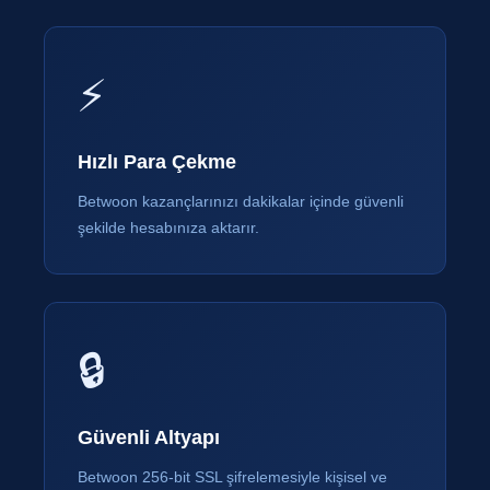
⚡
Hızlı Para Çekme
Betwoon kazançlarınızı dakikalar içinde güvenli
şekilde hesabınıza aktarır.
🔒
Güvenli Altyapı
Betwoon 256-bit SSL şifrelemesiyle kişisel ve