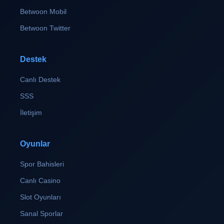
Betwoon Mobil
Betwoon Twitter
Destek
Canlı Destek
SSS
İletişim
Oyunlar
Spor Bahisleri
Canlı Casino
Slot Oyunları
Sanal Sporlar