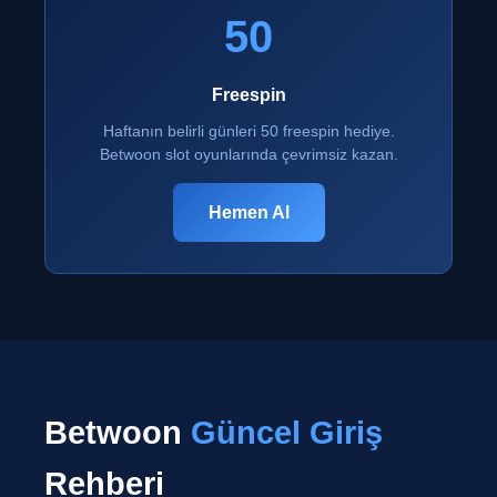
50
Freespin
Haftanın belirli günleri 50 freespin hediye.
Betwoon slot oyunlarında çevrimsiz kazan.
Hemen Al
Betwoon
Güncel Giriş
Rehberi