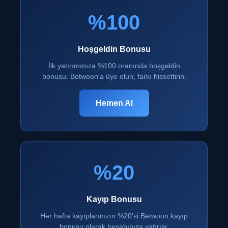
%100
Hoşgeldin Bonusu
İlk yatırımınıza %100 oranında hoşgeldin
bonusu. Betwoon'a üye olun, farkı hissettirin.
Hemen Al
%20
Kayıp Bonusu
Her hafta kayıplarınızın %20'si Betwoon kayıp
bonusu olarak hesabınıza yatırılır.