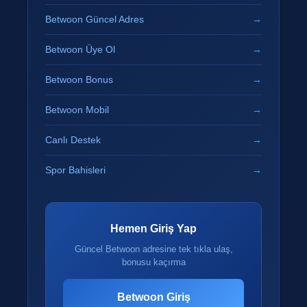
Betwoon Güncel Adres
Betwoon Üye Ol
Betwoon Bonus
Betwoon Mobil
Canlı Destek
Spor Bahisleri
Hemen Giriş Yap
Güncel Betwoon adresine tek tıkla ulaş,
bonusu kaçırma
Betwoon Giriş