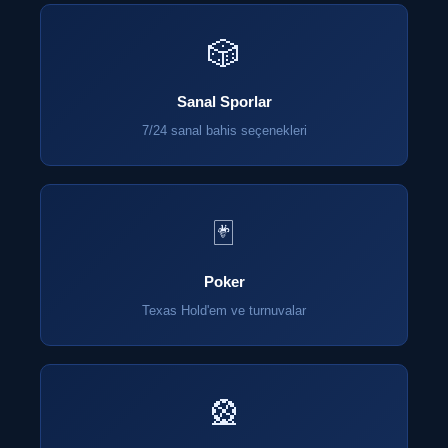
🎲
Sanal Sporlar
7/24 sanal bahis seçenekleri
🃏
Poker
Texas Hold'em ve turnuvalar
🎡