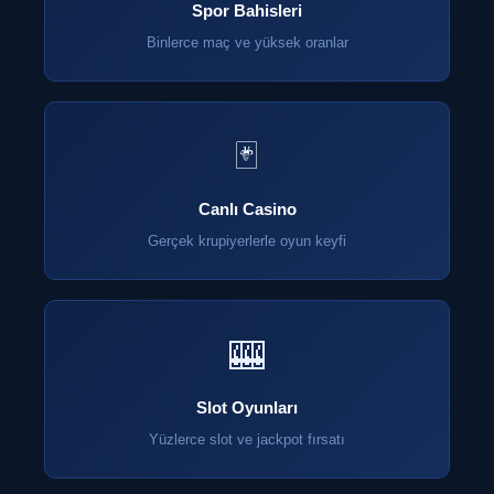
Spor Bahisleri
Binlerce maç ve yüksek oranlar
🃏
Canlı Casino
Gerçek krupiyerlerle oyun keyfi
🎰
Slot Oyunları
Yüzlerce slot ve jackpot fırsatı