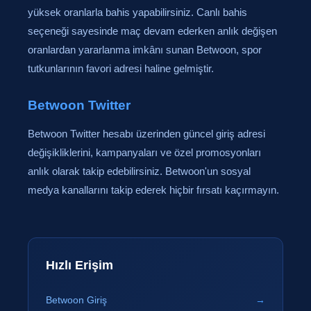
yüksek oranlarla bahis yapabilirsiniz. Canlı bahis
seçeneği sayesinde maç devam ederken anlık değişen
oranlardan yararlanma imkânı sunan Betwoon, spor
tutkunlarının favori adresi haline gelmiştir.
Betwoon Twitter
Betwoon Twitter hesabı üzerinden güncel giriş adresi
değişikliklerini, kampanyaları ve özel promosyonları
anlık olarak takip edebilirsiniz. Betwoon'un sosyal
medya kanallarını takip ederek hiçbir fırsatı kaçırmayın.
Hızlı Erişim
Betwoon Giriş