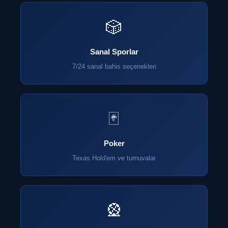
🎲
Sanal Sporlar
7/24 sanal bahis seçenekleri
🃏
Poker
Texas Hold'em ve turnuvalar
🎡