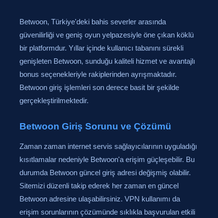
Betwoon, Türkiye'deki bahis severler arasında
güvenilirliği ve geniş oyun yelpazesiyle öne çıkan köklü
bir platformdur. Yıllar içinde kullanıcı tabanını sürekli
genişleten Betwoon, sunduğu kaliteli hizmet ve avantajlı
bonus seçenekleriyle rakiplerinden ayrışmaktadır.
Betwoon giriş işlemleri son derece basit bir şekilde
gerçekleştirilmektedir.
Betwoon Giriş Sorunu ve Çözümü
Zaman zaman internet servis sağlayıcılarının uyguladığı
kısıtlamalar nedeniyle Betwoon'a erişim güçleşebilir. Bu
durumda Betwoon güncel giriş adresi değişmiş olabilir.
Sitemizi düzenli takip ederek her zaman en güncel
Betwoon adresine ulaşabilirsiniz. VPN kullanımı da
erişim sorunlarının çözümünde sıklıkla başvurulan etkili