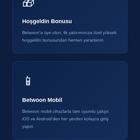
🎁
Hoşgeldin Bonusu
Betwoon'a üye olun, ilk yatırımınıza özel yüksek
hoşgeldin bonusundan hemen yararlanın.
📱
Betwoon Mobil
Betwoon mobil cihazlarla tam uyumlu çalışır.
iOS ve Android'den her yerden kolayca giriş
yapın.