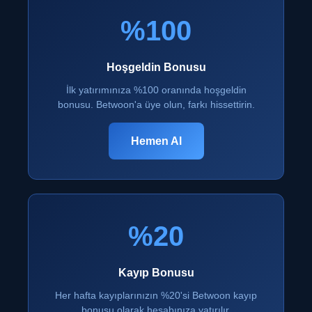
%100
Hoşgeldin Bonusu
İlk yatırımınıza %100 oranında hoşgeldin
bonusu. Betwoon'a üye olun, farkı hissettirin.
Hemen Al
%20
Kayıp Bonusu
Her hafta kayıplarınızın %20'si Betwoon kayıp
bonusu olarak hesabınıza yatırılır.