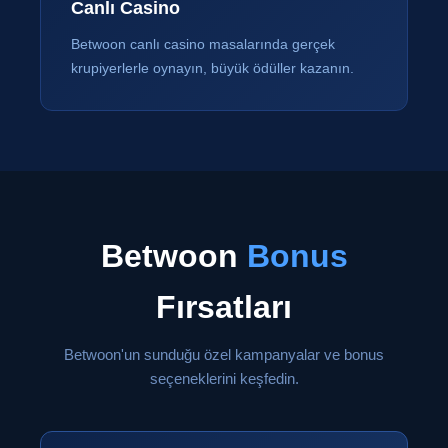
Canlı Casino
Betwoon canlı casino masalarında gerçek
krupiyerlerle oynayın, büyük ödüller kazanın.
Betwoon
Bonus
Fırsatları
Betwoon'un sunduğu özel kampanyalar ve bonus
seçeneklerini keşfedin.