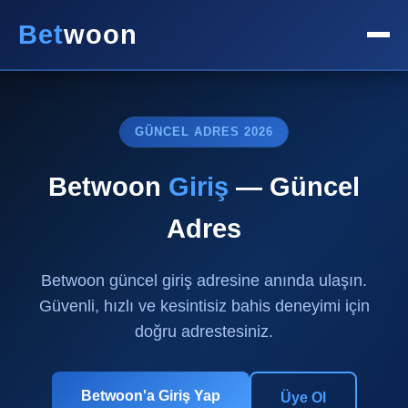
Bet
woon
GÜNCEL ADRES 2026
Betwoon
Giriş
— Güncel
Adres
Betwoon güncel giriş adresine anında ulaşın.
Güvenli, hızlı ve kesintisiz bahis deneyimi için
doğru adrestesiniz.
Betwoon'a Giriş Yap
Üye Ol