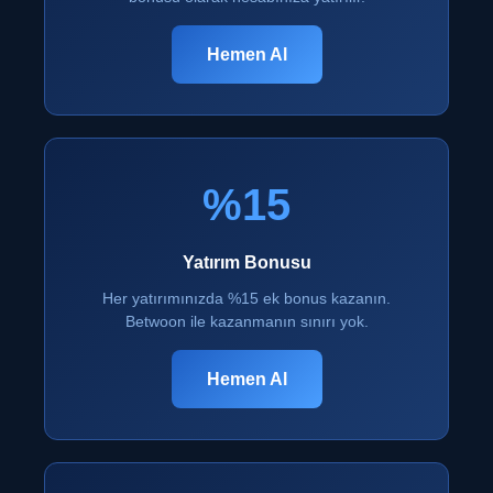
Hemen Al
%15
Yatırım Bonusu
Her yatırımınızda %15 ek bonus kazanın.
Betwoon ile kazanmanın sınırı yok.
Hemen Al