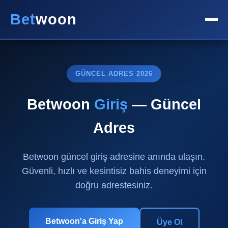
Bet
woon
GÜNCEL ADRES 2026
Betwoon
Giriş
— Güncel
Adres
Betwoon güncel giriş adresine anında ulaşın.
Güvenli, hızlı ve kesintisiz bahis deneyimi için
doğru adrestesiniz.
Betwoon'a Giriş Yap
Üye Ol