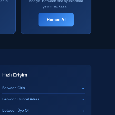
manın
hediye. Betwoon slot oyunlarında
çevrimsiz kazan.
Hemen Al
Hızlı Erişim
Betwoon Giriş
Betwoon Güncel Adres
Betwoon Üye Ol