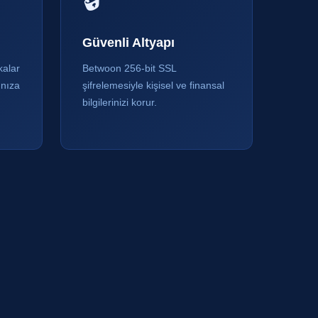
Güvenli Altyapı
kalar
Betwoon 256-bit SSL
ınıza
şifrelemesiyle kişisel ve finansal
bilgilerinizi korur.