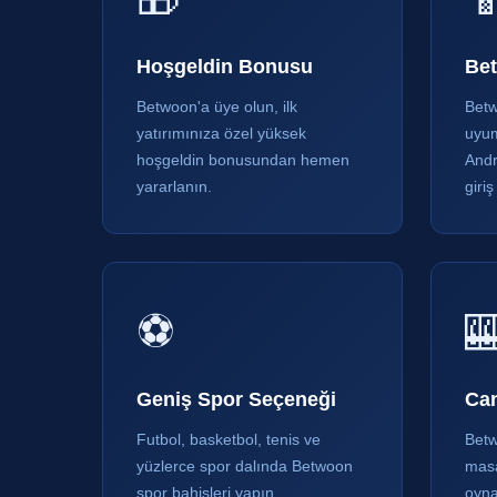
Hoşgeldin Bonusu
Be
Betwoon'a üye olun, ilk
Betw
yatırımınıza özel yüksek
uyum
hoşgeldin bonusundan hemen
Andr
yararlanın.
giriş
⚽

Geniş Spor Seçeneği
Can
Futbol, basketbol, tenis ve
Betw
yüzlerce spor dalında Betwoon
masa
spor bahisleri yapın.
oyna