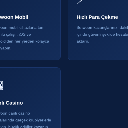
twoon Mobil
Hızlı Para Çekme
oon mobil cihazlarla tam
Betwoon kazançlarınızı daki
lu çalışır. iOS ve
içinde güvenli şekilde hesab
oid'den her yerden kolayca
aktarır.
 yapın.

lı Casino
oon canlı casino
larında gerçek krupiyerlerle
yın, büyük ödüller kazanın.