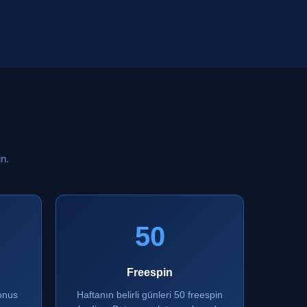
n.
50
Freespin
onus
Haftanın belirli günleri 50 freespin