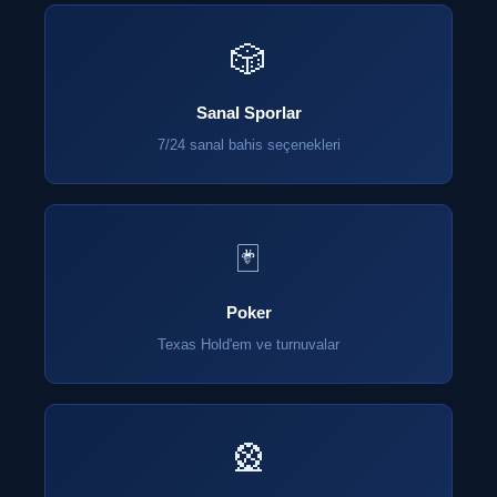
🎲
Sanal Sporlar
7/24 sanal bahis seçenekleri
🃏
Poker
Texas Hold'em ve turnuvalar
🎡