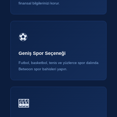
finansal bilgilerinizi korur.
⚽
Geniş Spor Seçeneği
Futbol, basketbol, tenis ve yüzlerce spor dalında
Betwoon spor bahisleri yapın.
🎰