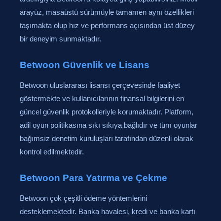
arayüz, masaüstü sürümüyle tamamen aynı özellikleri
taşımakta olup hız ve performans açısından üst düzey
bir deneyim sunmaktadır.
Betwoon Güvenlik ve Lisans
Betwoon uluslararası lisansı çerçevesinde faaliyet
göstermekte ve kullanıcılarının finansal bilgilerini en
güncel güvenlik protokolleriyle korumaktadır. Platform,
adil oyun politikasına sıkı sıkıya bağlıdır ve tüm oyunlar
bağımsız denetim kuruluşları tarafından düzenli olarak
kontrol edilmektedir.
Betwoon Para Yatırma ve Çekme
Betwoon çok çeşitli ödeme yöntemlerini
desteklemektedir. Banka havalesi, kredi ve banka kartı