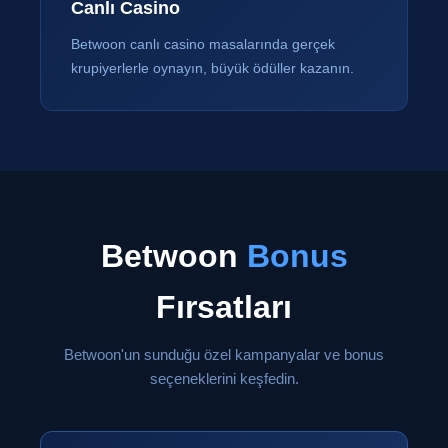
Canlı Casino
Betwoon canlı casino masalarında gerçek
krupiyerlerle oynayın, büyük ödüller kazanın.
Betwoon
Bonus
Fırsatları
Betwoon'un sunduğu özel kampanyalar ve bonus
seçeneklerini keşfedin.