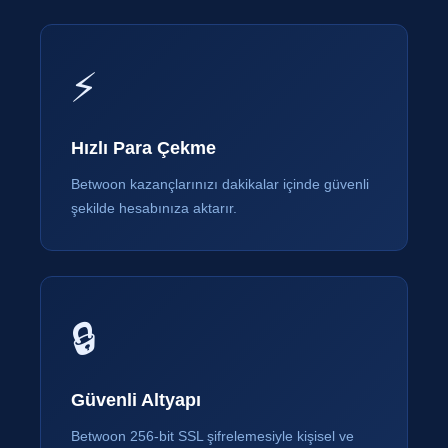
⚡
Hızlı Para Çekme
Betwoon kazançlarınızı dakikalar içinde güvenli
şekilde hesabınıza aktarır.
🔒
Güvenli Altyapı
Betwoon 256-bit SSL şifrelemesiyle kişisel ve