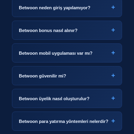
tarayıcınıza yazın, kullanıcı adı ve şifrenizle
Betwoon neden giriş yapılamıyor?
oturum açın.
Betwoon'a erişim sorunu yaşıyorsanız güncel
adres değişmiş olabilir. Güncel adres için sitemizi
Betwoon bonus nasıl alınır?
takip edin.
Betwoon'da üyelik sonrası hoşgeldin bonusu
otomatik olarak tanımlanır. Detaylar için bonuslar
Betwoon mobil uygulaması var mı?
sayfasını inceleyin.
Betwoon mobil uyumlu bir platformdur. Tarayıcı
üzerinden mobil cihazlardan kolayca erişebilirsiniz.
Betwoon güvenilir mi?
Betwoon lisanslı bir platform olarak güvenli
altyapıyla hizmet vermektedir.
Betwoon üyelik nasıl oluşturulur?
Betwoon güncel adresine girerek üye ol butonuna
tıklayın, bilgilerinizi doldurun ve hesabınızı
Betwoon para yatırma yöntemleri nelerdir?
oluşturun.