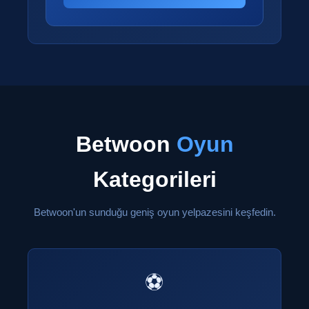
Betwoon
Oyun
Kategorileri
Betwoon'un sunduğu geniş oyun yelpazesini keşfedin.
⚽