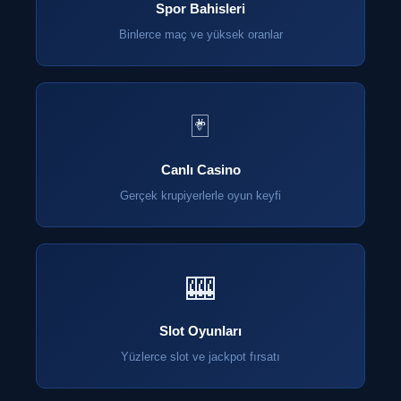
Spor Bahisleri
Binlerce maç ve yüksek oranlar
🃏
Canlı Casino
Gerçek krupiyerlerle oyun keyfi
🎰
Slot Oyunları
Yüzlerce slot ve jackpot fırsatı