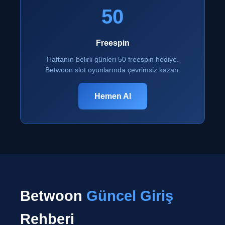
50
Freespin
Haftanın belirli günleri 50 freespin hediye.
Betwoon slot oyunlarında çevrimsiz kazan.
Hemen Al
Betwoon
Güncel Giriş
Rehberi