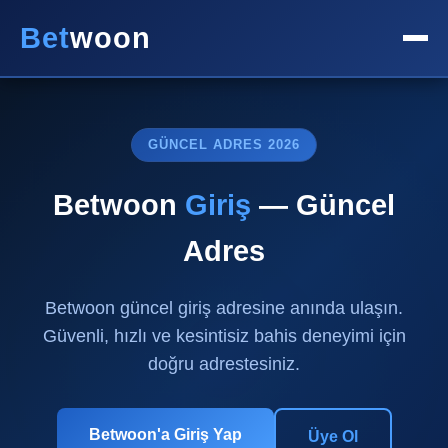
Bet
woon
GÜNCEL ADRES 2026
Betwoon
Giriş
— Güncel
Adres
Betwoon güncel giriş adresine anında ulaşın.
Güvenli, hızlı ve kesintisiz bahis deneyimi için
doğru adrestesiniz.
Betwoon'a Giriş Yap
Üye Ol