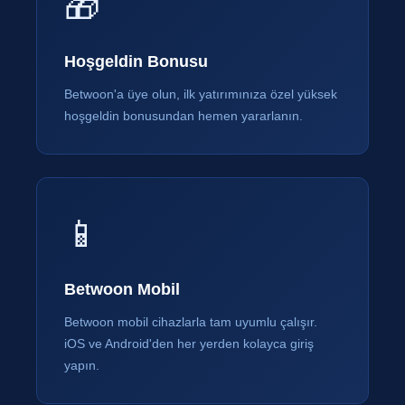
🎁
Hoşgeldin Bonusu
Betwoon'a üye olun, ilk yatırımınıza özel yüksek
hoşgeldin bonusundan hemen yararlanın.
📱
Betwoon Mobil
Betwoon mobil cihazlarla tam uyumlu çalışır.
iOS ve Android'den her yerden kolayca giriş
yapın.