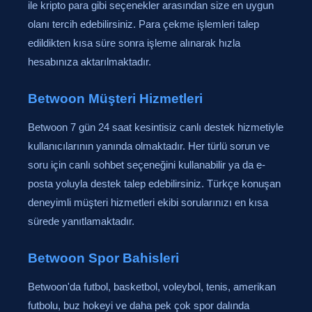
ile kripto para gibi seçenekler arasından size en uygun
olanı tercih edebilirsiniz. Para çekme işlemleri talep
edildikten kısa süre sonra işleme alınarak hızla
hesabınıza aktarılmaktadır.
Betwoon Müşteri Hizmetleri
Betwoon 7 gün 24 saat kesintisiz canlı destek hizmetiyle
kullanıcılarının yanında olmaktadır. Her türlü sorun ve
soru için canlı sohbet seçeneğini kullanabilir ya da e-
posta yoluyla destek talep edebilirsiniz. Türkçe konuşan
deneyimli müşteri hizmetleri ekibi sorularınızı en kısa
sürede yanıtlamaktadır.
Betwoon Spor Bahisleri
Betwoon'da futbol, basketbol, voleybol, tenis, amerikan
futbolu, buz hokeyi ve daha pek çok spor dalında