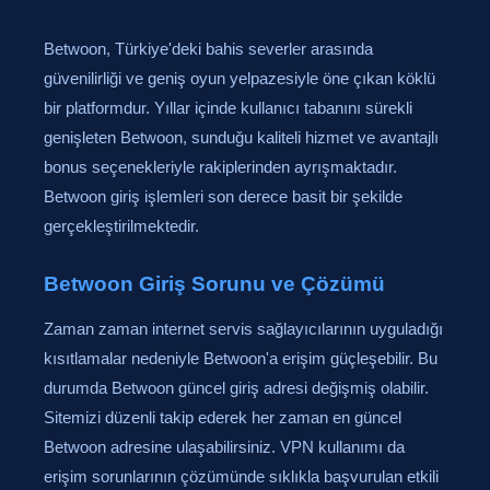
Betwoon, Türkiye'deki bahis severler arasında
güvenilirliği ve geniş oyun yelpazesiyle öne çıkan köklü
bir platformdur. Yıllar içinde kullanıcı tabanını sürekli
genişleten Betwoon, sunduğu kaliteli hizmet ve avantajlı
bonus seçenekleriyle rakiplerinden ayrışmaktadır.
Betwoon giriş işlemleri son derece basit bir şekilde
gerçekleştirilmektedir.
Betwoon Giriş Sorunu ve Çözümü
Zaman zaman internet servis sağlayıcılarının uyguladığı
kısıtlamalar nedeniyle Betwoon'a erişim güçleşebilir. Bu
durumda Betwoon güncel giriş adresi değişmiş olabilir.
Sitemizi düzenli takip ederek her zaman en güncel
Betwoon adresine ulaşabilirsiniz. VPN kullanımı da
erişim sorunlarının çözümünde sıklıkla başvurulan etkili