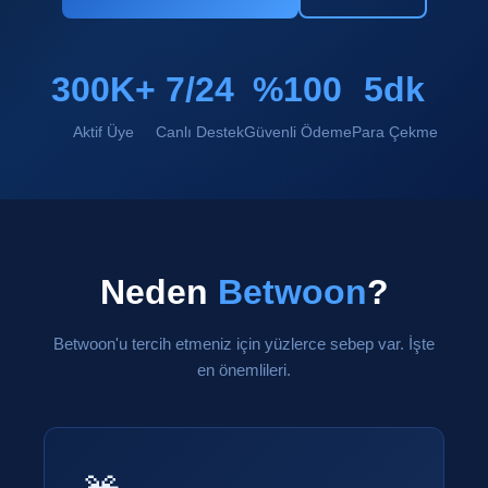
300K+
7/24
%100
5dk
Aktif Üye
Canlı Destek
Güvenli Ödeme
Para Çekme
Neden
Betwoon
?
Betwoon'u tercih etmeniz için yüzlerce sebep var. İşte
en önemlileri.