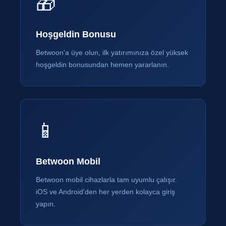
🎁
Hoşgeldin Bonusu
Betwoon'a üye olun, ilk yatırımınıza özel yüksek
hoşgeldin bonusundan hemen yararlanın.
📱
Betwoon Mobil
Betwoon mobil cihazlarla tam uyumlu çalışır.
iOS ve Android'den her yerden kolayca giriş
yapın.