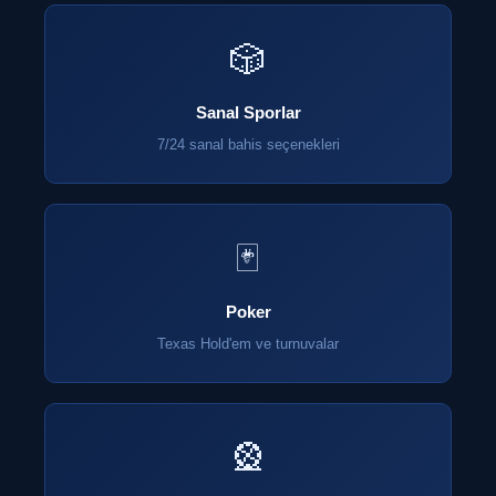
🎲
Sanal Sporlar
7/24 sanal bahis seçenekleri
🃏
Poker
Texas Hold'em ve turnuvalar
🎡