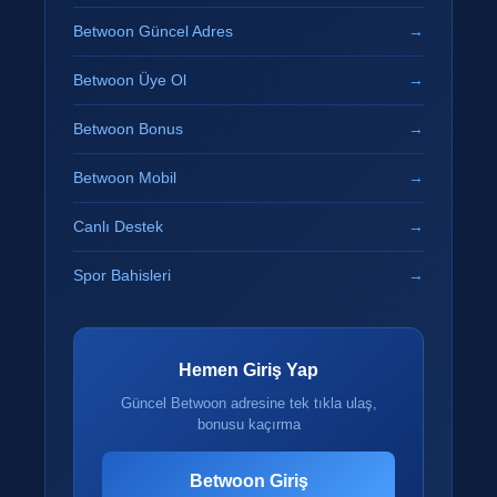
Betwoon Güncel Adres
Betwoon Üye Ol
Betwoon Bonus
Betwoon Mobil
Canlı Destek
Spor Bahisleri
Hemen Giriş Yap
Güncel Betwoon adresine tek tıkla ulaş,
bonusu kaçırma
Betwoon Giriş