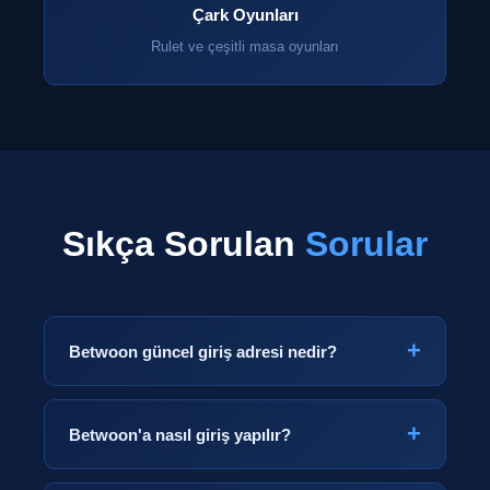
Çark Oyunları
Rulet ve çeşitli masa oyunları
Sıkça Sorulan
Sorular
Betwoon güncel giriş adresi nedir?
Betwoon güncel giriş adresi
tr.453betwoonresmi.com olarak güncellenmektedir.
Betwoon'a nasıl giriş yapılır?
Siteye erişim sorunu yaşadığınızda bu adresi
kullanabilirsiniz.
Betwoon'a giriş yapmak için güncel adresi