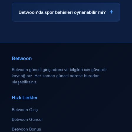
Betwoon yasal kısıtlamalar nedeniyle zaman
zaman adres değişikliğine gidebilmektedir. Güncel
Betwoon'da spor bahisleri oynanabilir mi?
adrese her zaman sitemizden ulaşabilirsiniz.
Betwoon geniş spor bahisleri seçeneği
sunmaktadır. Futbol, basketbol, tenis ve daha
fazlası için bahis yapabilirsiniz.
Betwoon
Betwoon güncel giriş adresi ve bilgileri için güvenilir
kaynağınız. Her zaman güncel adrese buradan
ulaşabilirsiniz.
Hızlı Linkler
Betwoon Giriş
Betwoon Güncel
Betwoon Bonus