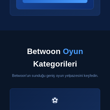
Betwoon
Oyun
Kategorileri
Betwoon'un sunduğu geniş oyun yelpazesini keşfedin.
⚽