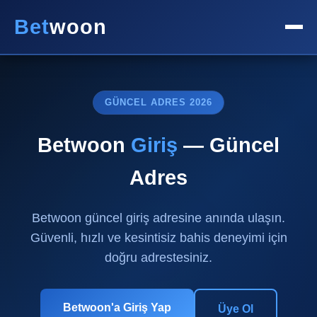
Bet
woon
GÜNCEL ADRES 2026
Betwoon
Giriş
— Güncel
Adres
Betwoon güncel giriş adresine anında ulaşın.
Güvenli, hızlı ve kesintisiz bahis deneyimi için
doğru adrestesiniz.
Betwoon'a Giriş Yap
Üye Ol