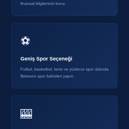
finansal bilgilerinizi korur.
⚽
Geniş Spor Seçeneği
Futbol, basketbol, tenis ve yüzlerce spor dalında
Betwoon spor bahisleri yapın.
🎰