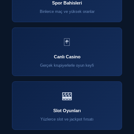
Spor Bahisleri
Binlerce maç ve yüksek oranlar
🃏
Canlı Casino
Gerçek krupiyerlerle oyun keyfi
🎰
Slot Oyunları
Yüzlerce slot ve jackpot fırsatı