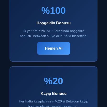
%100
Hoşgeldin Bonusu
İlk yatırımınıza %100 oranında hoşgeldin
bonusu. Betwoon'a üye olun, farkı hissettirin.
Hemen Al
%20
Kayıp Bonusu
Her hafta kayıplarınızın %20'si Betwoon kayıp
bonusu olarak hesabınıza yatırılır.