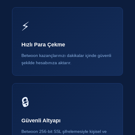
⚡
Hızlı Para Çekme
Betwoon kazançlarınızı dakikalar içinde güvenli
şekilde hesabınıza aktarır.
🔒
Güvenli Altyapı
Betwoon 256-bit SSL şifrelemesiyle kişisel ve