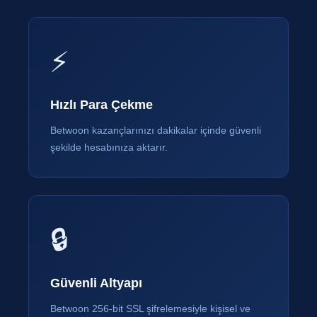
⚡
Hızlı Para Çekme
Betwoon kazançlarınızı dakikalar içinde güvenli
şekilde hesabınıza aktarır.
🔒
Güvenli Altyapı
Betwoon 256-bit SSL şifrelemesiyle kişisel ve