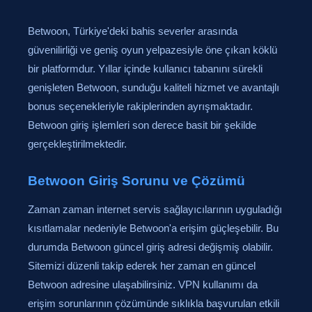
Betwoon, Türkiye'deki bahis severler arasında
güvenilirliği ve geniş oyun yelpazesiyle öne çıkan köklü
bir platformdur. Yıllar içinde kullanıcı tabanını sürekli
genişleten Betwoon, sunduğu kaliteli hizmet ve avantajlı
bonus seçenekleriyle rakiplerinden ayrışmaktadır.
Betwoon giriş işlemleri son derece basit bir şekilde
gerçekleştirilmektedir.
Betwoon Giriş Sorunu ve Çözümü
Zaman zaman internet servis sağlayıcılarının uyguladığı
kısıtlamalar nedeniyle Betwoon'a erişim güçleşebilir. Bu
durumda Betwoon güncel giriş adresi değişmiş olabilir.
Sitemizi düzenli takip ederek her zaman en güncel
Betwoon adresine ulaşabilirsiniz. VPN kullanımı da
erişim sorunlarının çözümünde sıklıkla başvurulan etkili