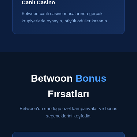
Canlı Casino
Betwoon canlı casino masalarında gerçek
krupiyerlerle oynayın, büyük ödüller kazanın.
Betwoon
Bonus
Fırsatları
Betwoon'un sunduğu özel kampanyalar ve bonus
seçeneklerini keşfedin.