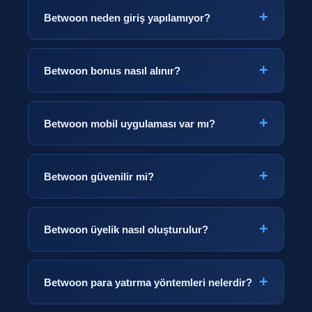
tarayıcınıza yazın, kullanıcı adı ve şifrenizle
Betwoon neden giriş yapılamıyor?
oturum açın.
Betwoon'a erişim sorunu yaşıyorsanız güncel
adres değişmiş olabilir. Güncel adres için sitemizi
Betwoon bonus nasıl alınır?
takip edin.
Betwoon'da üyelik sonrası hoşgeldin bonusu
otomatik olarak tanımlanır. Detaylar için bonuslar
Betwoon mobil uygulaması var mı?
sayfasını inceleyin.
Betwoon mobil uyumlu bir platformdur. Tarayıcı
üzerinden mobil cihazlardan kolayca erişebilirsiniz.
Betwoon güvenilir mi?
Betwoon lisanslı bir platform olarak güvenli
altyapıyla hizmet vermektedir.
Betwoon üyelik nasıl oluşturulur?
Betwoon güncel adresine girerek üye ol butonuna
tıklayın, bilgilerinizi doldurun ve hesabınızı
Betwoon para yatırma yöntemleri nelerdir?
oluşturun.