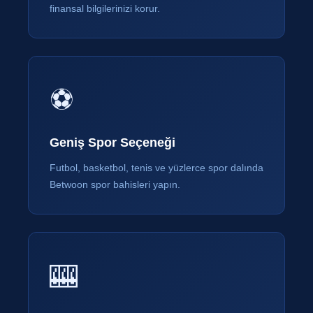
finansal bilgilerinizi korur.
⚽
Geniş Spor Seçeneği
Futbol, basketbol, tenis ve yüzlerce spor dalında
Betwoon spor bahisleri yapın.
🎰