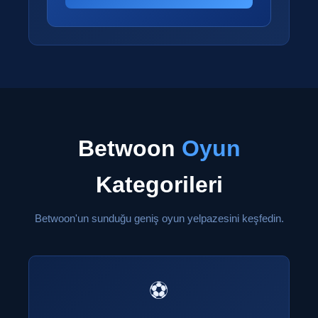
Betwoon
Oyun
Kategorileri
Betwoon'un sunduğu geniş oyun yelpazesini keşfedin.
⚽