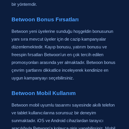
bir yöntemdir.
Betwoon Bonus Fırsatları
Betwoon yeni üyelerine sunduğu hoşgeldin bonusunun
yanı sıra mevcut üyeler için de cazip kampanyalar
düzenlemektedir. Kayıp bonusu, yatırım bonusu ve
freespin fırsatları Betwoon'un en çok tercih edilen
promosyonları arasında yer almaktadır. Betwoon bonus
çevrim şartlarını dikkatlice inceleyerek kendinize en
uygun kampanyayı seçebilirsiniz.
Betwoon Mobil Kullanım
Betwoon mobil uyumlu tasarımı sayesinde akıllı telefon
ve tablet kullanıcılarına sorunsuz bir deneyim
sunmaktadır. iOS ve Android cihazlardan tarayıcı
aracılığıyla Betwoon'a kolayca giriş yapabilirsiniz. Mobil