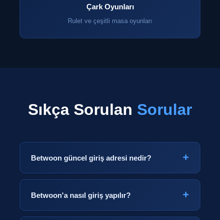
Çark Oyunları
Rulet ve çeşitli masa oyunları
Sıkça Sorulan
Sorular
Betwoon güncel giriş adresi nedir?
Betwoon güncel giriş adresi
tr.453betwoonresmi.com olarak güncellenmektedir.
Betwoon'a nasıl giriş yapılır?
Siteye erişim sorunu yaşadığınızda bu adresi
kullanabilirsiniz.
Betwoon'a giriş yapmak için güncel adresi