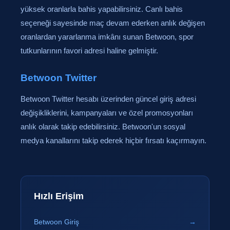
yüksek oranlarla bahis yapabilirsiniz. Canlı bahis
seçeneği sayesinde maç devam ederken anlık değişen
oranlardan yararlanma imkânı sunan Betwoon, spor
tutkunlarının favori adresi haline gelmiştir.
Betwoon Twitter
Betwoon Twitter hesabı üzerinden güncel giriş adresi
değişikliklerini, kampanyaları ve özel promosyonları
anlık olarak takip edebilirsiniz. Betwoon'un sosyal
medya kanallarını takip ederek hiçbir fırsatı kaçırmayın.
Hızlı Erişim
Betwoon Giriş