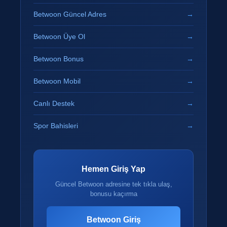
Betwoon Güncel Adres
Betwoon Üye Ol
Betwoon Bonus
Betwoon Mobil
Canlı Destek
Spor Bahisleri
Hemen Giriş Yap
Güncel Betwoon adresine tek tıkla ulaş,
bonusu kaçırma
Betwoon Giriş