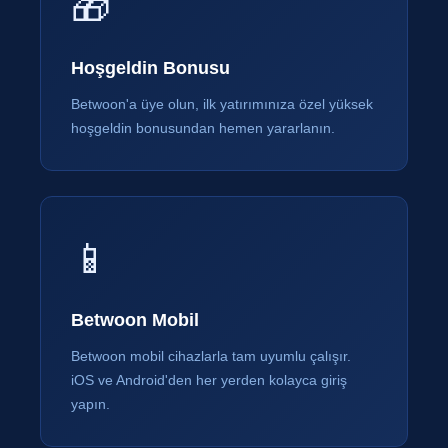
🎁
Hoşgeldin Bonusu
Betwoon'a üye olun, ilk yatırımınıza özel yüksek
hoşgeldin bonusundan hemen yararlanın.
📱
Betwoon Mobil
Betwoon mobil cihazlarla tam uyumlu çalışır.
iOS ve Android'den her yerden kolayca giriş
yapın.