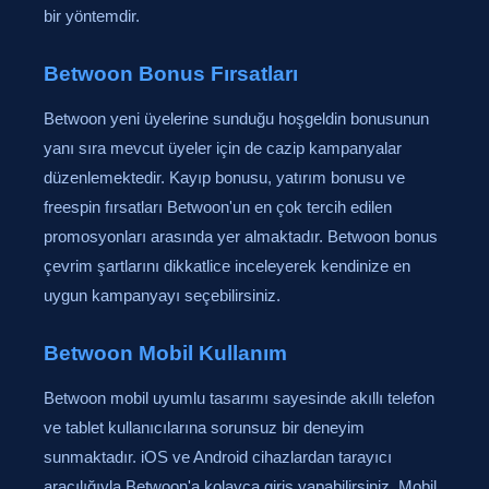
bir yöntemdir.
Betwoon Bonus Fırsatları
Betwoon yeni üyelerine sunduğu hoşgeldin bonusunun
yanı sıra mevcut üyeler için de cazip kampanyalar
düzenlemektedir. Kayıp bonusu, yatırım bonusu ve
freespin fırsatları Betwoon'un en çok tercih edilen
promosyonları arasında yer almaktadır. Betwoon bonus
çevrim şartlarını dikkatlice inceleyerek kendinize en
uygun kampanyayı seçebilirsiniz.
Betwoon Mobil Kullanım
Betwoon mobil uyumlu tasarımı sayesinde akıllı telefon
ve tablet kullanıcılarına sorunsuz bir deneyim
sunmaktadır. iOS ve Android cihazlardan tarayıcı
aracılığıyla Betwoon'a kolayca giriş yapabilirsiniz. Mobil