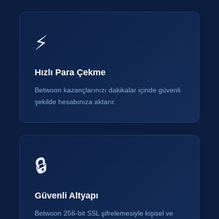
⚡
Hızlı Para Çekme
Betwoon kazançlarınızı dakikalar içinde güvenli
şekilde hesabınıza aktarır.
🔒
Güvenli Altyapı
Betwoon 256-bit SSL şifrelemesiyle kişisel ve