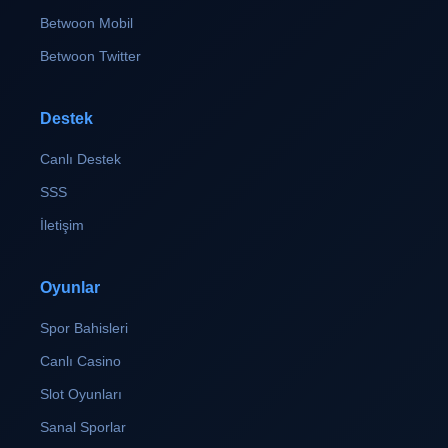
Betwoon Mobil
Betwoon Twitter
Destek
Canlı Destek
SSS
İletişim
Oyunlar
Spor Bahisleri
Canlı Casino
Slot Oyunları
Sanal Sporlar