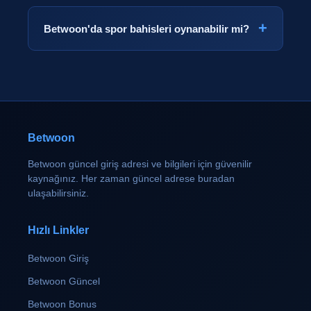
Betwoon yasal kısıtlamalar nedeniyle zaman
zaman adres değişikliğine gidebilmektedir. Güncel
Betwoon'da spor bahisleri oynanabilir mi?
adrese her zaman sitemizden ulaşabilirsiniz.
Betwoon geniş spor bahisleri seçeneği
sunmaktadır. Futbol, basketbol, tenis ve daha
fazlası için bahis yapabilirsiniz.
Betwoon
Betwoon güncel giriş adresi ve bilgileri için güvenilir
kaynağınız. Her zaman güncel adrese buradan
ulaşabilirsiniz.
Hızlı Linkler
Betwoon Giriş
Betwoon Güncel
Betwoon Bonus