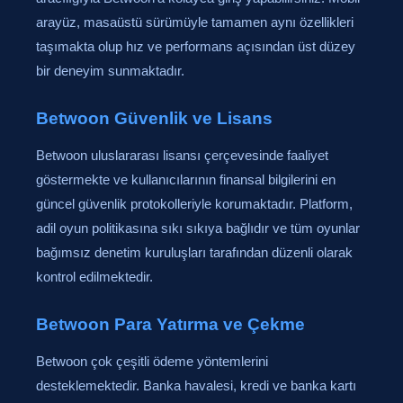
arayüz, masaüstü sürümüyle tamamen aynı özellikleri
taşımakta olup hız ve performans açısından üst düzey
bir deneyim sunmaktadır.
Betwoon Güvenlik ve Lisans
Betwoon uluslararası lisansı çerçevesinde faaliyet
göstermekte ve kullanıcılarının finansal bilgilerini en
güncel güvenlik protokolleriyle korumaktadır. Platform,
adil oyun politikasına sıkı sıkıya bağlıdır ve tüm oyunlar
bağımsız denetim kuruluşları tarafından düzenli olarak
kontrol edilmektedir.
Betwoon Para Yatırma ve Çekme
Betwoon çok çeşitli ödeme yöntemlerini
desteklemektedir. Banka havalesi, kredi ve banka kartı