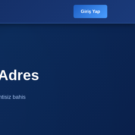
Giriş Yap
Adres
tisiz bahis