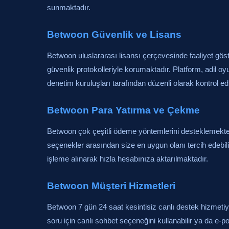
sunmaktadır.
Betwoon Güvenlik ve Lisans
Betwoon uluslararası lisansı çerçevesinde faaliyet göste
güvenlik protokolleriyle korumaktadır. Platform, adil oy
denetim kuruluşları tarafından düzenli olarak kontrol ed
Betwoon Para Yatırma ve Çekme
Betwoon çok çeşitli ödeme yöntemlerini desteklemektedir
seçenekler arasından size en uygun olanı tercih edebili
işleme alınarak hızla hesabınıza aktarılmaktadır.
Betwoon Müşteri Hizmetleri
Betwoon 7 gün 24 saat kesintisiz canlı destek hizmetiyl
soru için canlı sohbet seçeneğini kullanabilir ya da e-p