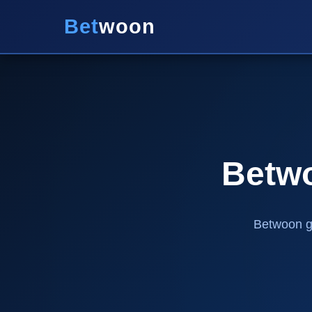
Bet
woon
Betw
Betwoon gü