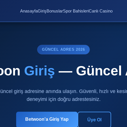
Anasayfa
Giriş
Bonuslar
Spor Bahisleri
Canlı Casino
GÜNCEL ADRES 2026
oon
Giriş
— Güncel 
ncel giriş adresine anında ulaşın. Güvenli, hızlı ve kesin
deneyimi için doğru adrestesiniz.
Betwoon'a Giriş Yap
Üye Ol