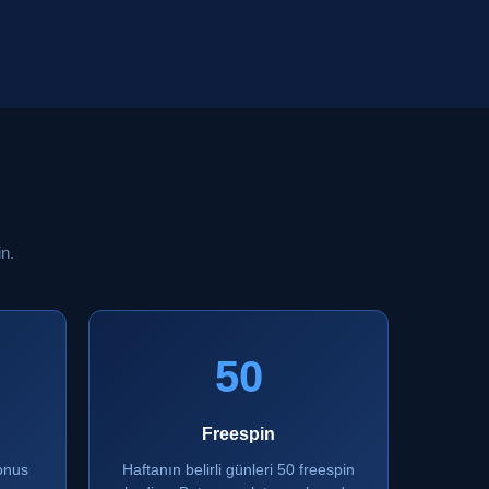
n.
50
Freespin
onus
Haftanın belirli günleri 50 freespin