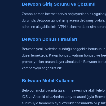
Betwoon Giriş Sorunu ve Çözümü
Zaman zaman internet servis sağlayıcılarının uyguladığ
durumda Betwoon güncel giriş adresi değişmiş olabilir
adresine ulaşabilirsiniz. VPN kullanımı da erişim sorun
Betwoon Bonus Fırsatları
Betwoon yeni üyelerine sunduğu hoşgeldin bonusunun 
düzenlemektedir. Kayıp bonusu, yatırım bonusu ve frees
promosyonları arasında yer almaktadır. Betwoon bonus 
kampanyayı seçebilirsiniz.
Betwoon Mobil Kullanım
Betwoon mobil uyumlu tasarımı sayesinde akıllı telefon
iOS ve Android cihazlardan tarayıcı aracılığıyla Betwoo
sürümüyle tamamen aynı özellikleri taşımakta olup hı