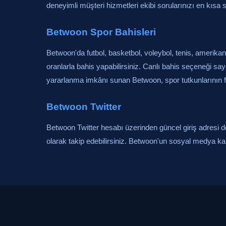
deneyimli müşteri hizmetleri ekibi sorularınızı en kısa 
Betwoon Spor Bahisleri
Betwoon'da futbol, basketbol, voleybol, tenis, amerika
oranlarla bahis yapabilirsiniz. Canlı bahis seçeneği 
yararlanma imkânı sunan Betwoon, spor tutkunlarının fav
Betwoon Twitter
Betwoon Twitter hesabı üzerinden güncel giriş adresi de
olarak takip edebilirsiniz. Betwoon'un sosyal medya kana