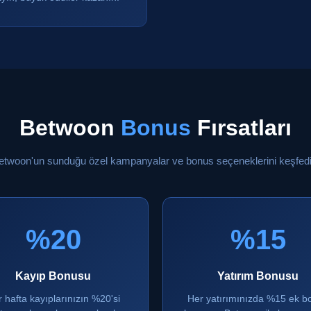
Betwoon
Bonus
Fırsatları
etwoon'un sunduğu özel kampanyalar ve bonus seçeneklerini keşfedi
%20
%15
Kayıp Bonusu
Yatırım Bonusu
 hafta kayıplarınızın %20'si
Her yatırımınızda %15 ek b