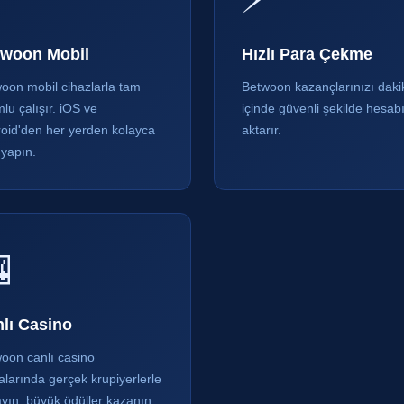
twoon Mobil
Hızlı Para Çekme
oon mobil cihazlarla tam
Betwoon kazançlarınızı daki
lu çalışır. iOS ve
içinde güvenli şekilde hesab
oid'den her yerden kolayca
aktarır.
 yapın.

lı Casino
oon canlı casino
larında gerçek krupiyerlerle
yın, büyük ödüller kazanın.