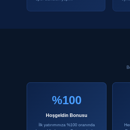
B
%100
Hoşgeldin Bonusu
İlk yatırımınıza %100 oranında
Her