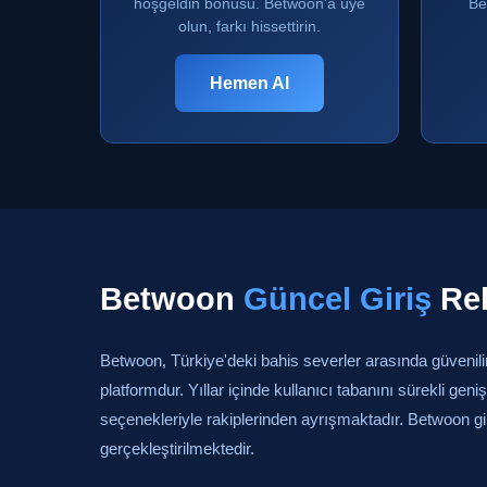
hoşgeldin bonusu. Betwoon'a üye
Be
olun, farkı hissettirin.
Hemen Al
Betwoon
Güncel Giriş
Reh
Betwoon, Türkiye'deki bahis severler arasında güvenilir
platformdur. Yıllar içinde kullanıcı tabanını sürekli ge
seçenekleriyle rakiplerinden ayrışmaktadır. Betwoon gir
gerçekleştirilmektedir.