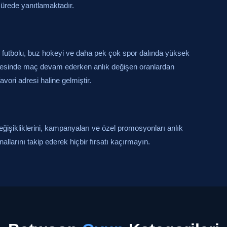
sürede yanıtlamaktadır.
n futbolu, buz hokeyi ve daha pek çok spor dalında yüksek
sayesinde maç devam ederken anlık değişen oranlardan
ori adresi haline gelmiştir.
ğişikliklerini, kampanyaları ve özel promosyonları anlık
llarını takip ederek hiçbir fırsatı kaçırmayın.