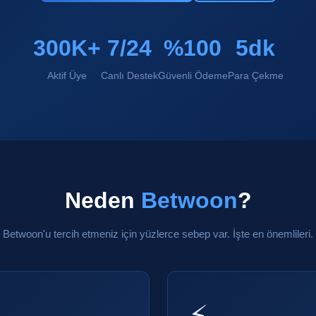
300K+
7/24
%100
5dk
Aktif Üye
Canlı Destek
Güvenli Ödeme
Para Çekme
Neden
Betwoon
?
Betwoon'u tercih etmeniz için yüzlerce sebep var. İşte en önemlileri.

⚡