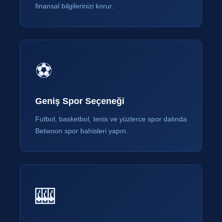
finansal bilgilerinizi korur.
⚽
Geniş Spor Seçeneği
Futbol, basketbol, tenis ve yüzlerce spor dalında
Betwoon spor bahisleri yapın.
🎰