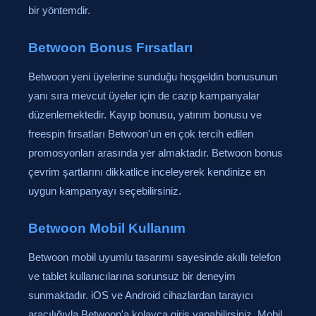
bir yöntemdir.
Betwoon Bonus Fırsatları
Betwoon yeni üyelerine sunduğu hoşgeldin bonusunun
yanı sıra mevcut üyeler için de cazip kampanyalar
düzenlemektedir. Kayıp bonusu, yatırım bonusu ve
freespin fırsatları Betwoon'un en çok tercih edilen
promosyonları arasında yer almaktadır. Betwoon bonus
çevrim şartlarını dikkatlice inceleyerek kendinize en
uygun kampanyayı seçebilirsiniz.
Betwoon Mobil Kullanım
Betwoon mobil uyumlu tasarımı sayesinde akıllı telefon
ve tablet kullanıcılarına sorunsuz bir deneyim
sunmaktadır. iOS ve Android cihazlardan tarayıcı
aracılığıyla Betwoon'a kolayca giriş yapabilirsiniz. Mobil