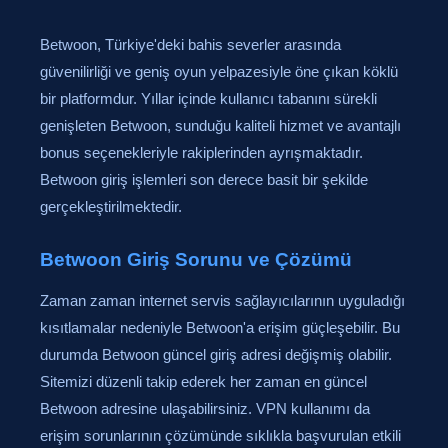
Betwoon, Türkiye'deki bahis severler arasında
güvenilirliği ve geniş oyun yelpazesiyle öne çıkan köklü
bir platformdur. Yıllar içinde kullanıcı tabanını sürekli
genişleten Betwoon, sunduğu kaliteli hizmet ve avantajlı
bonus seçenekleriyle rakiplerinden ayrışmaktadır.
Betwoon giriş işlemleri son derece basit bir şekilde
gerçekleştirilmektedir.
Betwoon Giriş Sorunu ve Çözümü
Zaman zaman internet servis sağlayıcılarının uyguladığı
kısıtlamalar nedeniyle Betwoon'a erişim güçleşebilir. Bu
durumda Betwoon güncel giriş adresi değişmiş olabilir.
Sitemizi düzenli takip ederek her zaman en güncel
Betwoon adresine ulaşabilirsiniz. VPN kullanımı da
erişim sorunlarının çözümünde sıklıkla başvurulan etkili