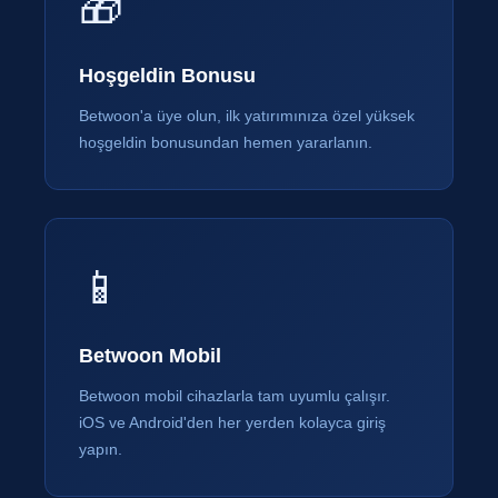
🎁
Hoşgeldin Bonusu
Betwoon'a üye olun, ilk yatırımınıza özel yüksek
hoşgeldin bonusundan hemen yararlanın.
📱
Betwoon Mobil
Betwoon mobil cihazlarla tam uyumlu çalışır.
iOS ve Android'den her yerden kolayca giriş
yapın.