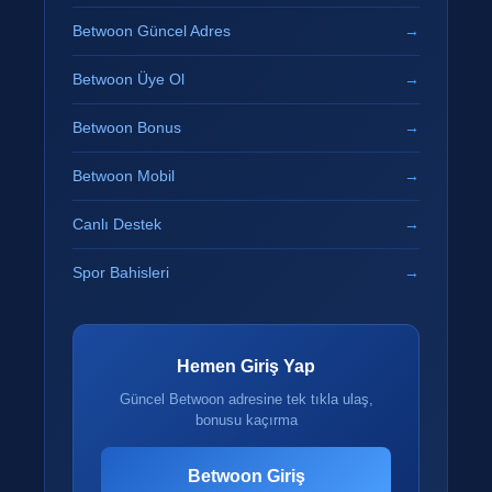
Betwoon Güncel Adres
Betwoon Üye Ol
Betwoon Bonus
Betwoon Mobil
Canlı Destek
Spor Bahisleri
Hemen Giriş Yap
Güncel Betwoon adresine tek tıkla ulaş,
bonusu kaçırma
Betwoon Giriş