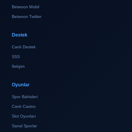
Betwoon Mobil
Betwoon Twitter
Destek
Canlı Destek
SSS
İletişim
Oyunlar
Spor Bahisleri
Canlı Casino
Slot Oyunları
Sanal Sporlar