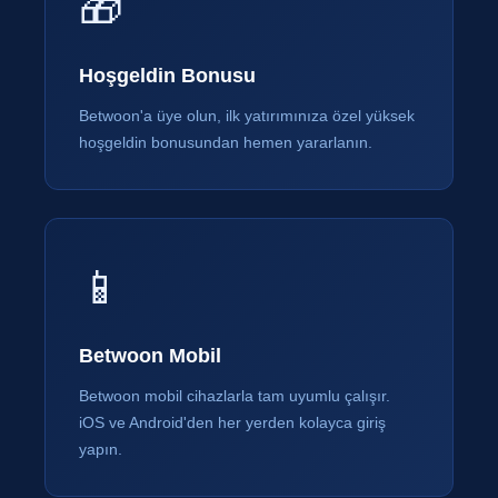
🎁
Hoşgeldin Bonusu
Betwoon'a üye olun, ilk yatırımınıza özel yüksek
hoşgeldin bonusundan hemen yararlanın.
📱
Betwoon Mobil
Betwoon mobil cihazlarla tam uyumlu çalışır.
iOS ve Android'den her yerden kolayca giriş
yapın.