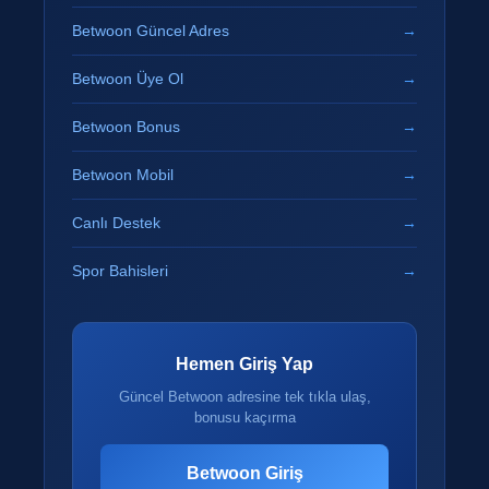
Betwoon Güncel Adres
Betwoon Üye Ol
Betwoon Bonus
Betwoon Mobil
Canlı Destek
Spor Bahisleri
Hemen Giriş Yap
Güncel Betwoon adresine tek tıkla ulaş,
bonusu kaçırma
Betwoon Giriş