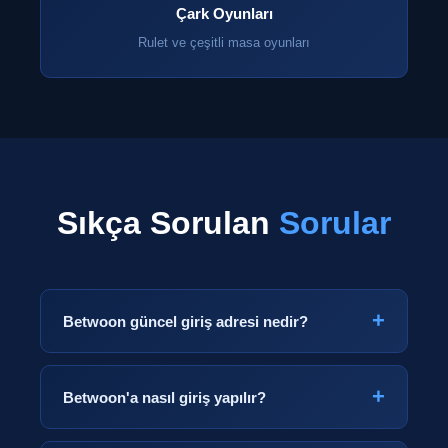
Çark Oyunları
Rulet ve çeşitli masa oyunları
Sıkça Sorulan
Sorular
Betwoon güncel giriş adresi nedir?
Betwoon güncel giriş adresi
tr.453betwoonresmi.com olarak güncellenmektedir.
Betwoon'a nasıl giriş yapılır?
Siteye erişim sorunu yaşadığınızda bu adresi
kullanabilirsiniz.
Betwoon'a giriş yapmak için güncel adresi