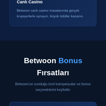
Canlı Casino
Betwoon canlı casino masalarında gerçek
krupiyerlerle oynayın, büyük ödüller kazanın.
Betwoon
Bonus
Fırsatları
Betwoon'un sunduğu özel kampanyalar ve bonus
seçeneklerini keşfedin.