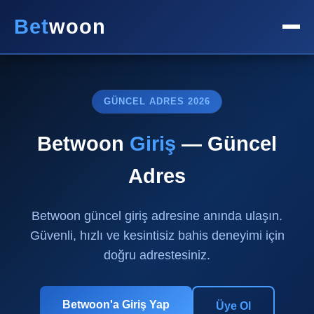
Bet
woon
GÜNCEL ADRES 2026
Betwoon
Giriş
— Güncel
Adres
Betwoon güncel giriş adresine anında ulaşın.
Güvenli, hızlı ve kesintisiz bahis deneyimi için
doğru adrestesiniz.
Betwoon'a Giriş Yap
Üye Ol