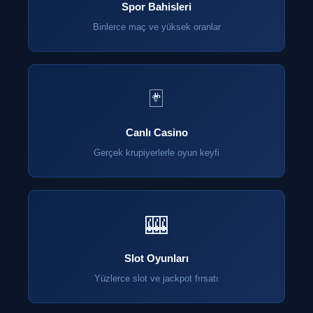
Spor Bahisleri
Binlerce maç ve yüksek oranlar
🃏
Canlı Casino
Gerçek krupiyerlerle oyun keyfi
🎰
Slot Oyunları
Yüzlerce slot ve jackpot fırsatı