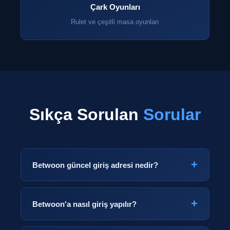
Çark Oyunları
Rulet ve çeşitli masa oyunları
Sıkça Sorulan
Sorular
Betwoon güncel giriş adresi nedir?
Betwoon güncel giriş adresi
tr.453betwoonresmi.com olarak güncellenmektedir.
Betwoon'a nasıl giriş yapılır?
Siteye erişim sorunu yaşadığınızda bu adresi
kullanabilirsiniz.
Betwoon'a giriş yapmak için güncel adresi