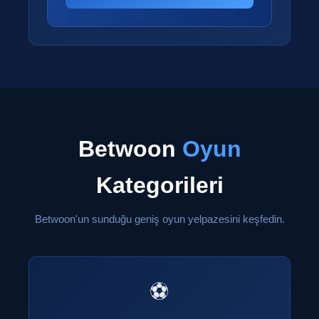
Betwoon
Oyun
Kategorileri
Betwoon'un sunduğu geniş oyun yelpazesini keşfedin.
⚽