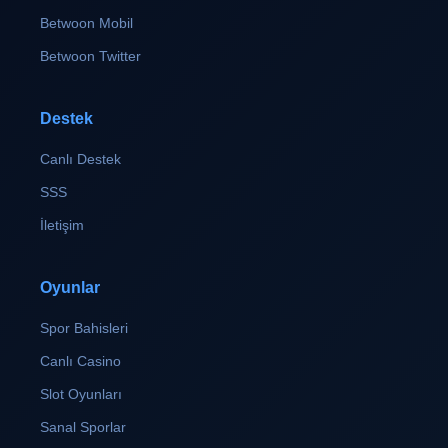
Betwoon Mobil
Betwoon Twitter
Destek
Canlı Destek
SSS
İletişim
Oyunlar
Spor Bahisleri
Canlı Casino
Slot Oyunları
Sanal Sporlar