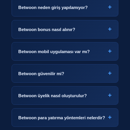
tarayıcınıza yazın, kullanıcı adı ve şifrenizle
Betwoon neden giriş yapılamıyor?
oturum açın.
Betwoon'a erişim sorunu yaşıyorsanız güncel
adres değişmiş olabilir. Güncel adres için sitemizi
Betwoon bonus nasıl alınır?
takip edin.
Betwoon'da üyelik sonrası hoşgeldin bonusu
otomatik olarak tanımlanır. Detaylar için bonuslar
Betwoon mobil uygulaması var mı?
sayfasını inceleyin.
Betwoon mobil uyumlu bir platformdur. Tarayıcı
üzerinden mobil cihazlardan kolayca erişebilirsiniz.
Betwoon güvenilir mi?
Betwoon lisanslı bir platform olarak güvenli
altyapıyla hizmet vermektedir.
Betwoon üyelik nasıl oluşturulur?
Betwoon güncel adresine girerek üye ol butonuna
tıklayın, bilgilerinizi doldurun ve hesabınızı
Betwoon para yatırma yöntemleri nelerdir?
oluşturun.