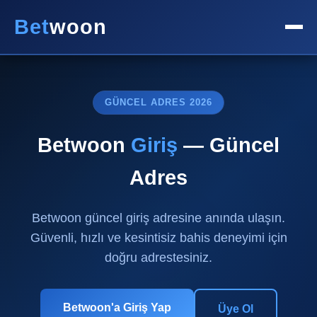
Bet
woon
GÜNCEL ADRES 2026
Betwoon
Giriş
— Güncel
Adres
Betwoon güncel giriş adresine anında ulaşın.
Güvenli, hızlı ve kesintisiz bahis deneyimi için
doğru adrestesiniz.
Betwoon'a Giriş Yap
Üye Ol