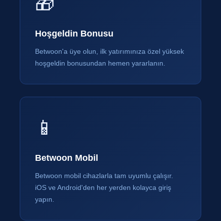
🎁
Hoşgeldin Bonusu
Betwoon'a üye olun, ilk yatırımınıza özel yüksek
hoşgeldin bonusundan hemen yararlanın.
📱
Betwoon Mobil
Betwoon mobil cihazlarla tam uyumlu çalışır.
iOS ve Android'den her yerden kolayca giriş
yapın.