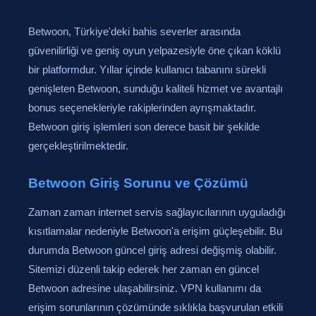
Betwoon, Türkiye'deki bahis severler arasında
güvenilirliği ve geniş oyun yelpazesiyle öne çıkan köklü
bir platformdur. Yıllar içinde kullanıcı tabanını sürekli
genişleten Betwoon, sunduğu kaliteli hizmet ve avantajlı
bonus seçenekleriyle rakiplerinden ayrışmaktadır.
Betwoon giriş işlemleri son derece basit bir şekilde
gerçekleştirilmektedir.
Betwoon Giriş Sorunu ve Çözümü
Zaman zaman internet servis sağlayıcılarının uyguladığı
kısıtlamalar nedeniyle Betwoon'a erişim güçleşebilir. Bu
durumda Betwoon güncel giriş adresi değişmiş olabilir.
Sitemizi düzenli takip ederek her zaman en güncel
Betwoon adresine ulaşabilirsiniz. VPN kullanımı da
erişim sorunlarının çözümünde sıklıkla başvurulan etkili