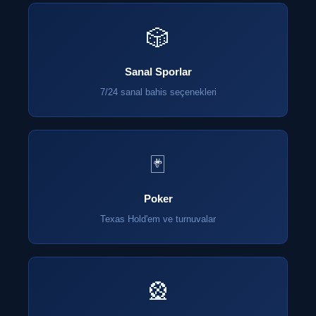
🎲
Sanal Sporlar
7/24 sanal bahis seçenekleri
🃏
Poker
Texas Hold'em ve turnuvalar
🎡