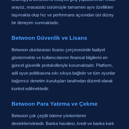
arayüz, masaüstü sürümüyle tamamen aynı özellikleri
taşımakta olup hız ve performans açısından üst düzey
bir deneyim sunmaktadır.
Betwoon Güvenlik ve Lisans
Betwoon uluslararası lisansı çerçevesinde faaliyet
göstermekte ve kullanıcılarının finansal bilgilerini en
güncel güvenlik protokolleriyle korumaktadır. Platform,
adil oyun politikasına sıkı sıkıya bağlıdır ve tüm oyunlar
bağımsız denetim kuruluşları tarafından düzenli olarak
kontrol edilmektedir.
Betwoon Para Yatırma ve Çekme
Betwoon çok çeşitli ödeme yöntemlerini
desteklemektedir. Banka havalesi, kredi ve banka kartı