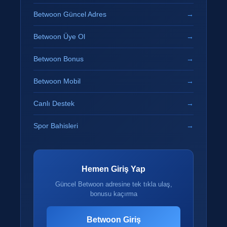
Betwoon Güncel Adres
Betwoon Üye Ol
Betwoon Bonus
Betwoon Mobil
Canlı Destek
Spor Bahisleri
Hemen Giriş Yap
Güncel Betwoon adresine tek tıkla ulaş,
bonusu kaçırma
Betwoon Giriş