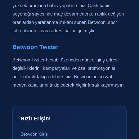
yüksek oranlarla bahis yapabilirsiniz. Canlı bahis
seçeneği sayesinde maç devam ederken anlık değişen
oranlardan yararlanma imkânı sunan Betwoon, spor
tutkunlarının favori adresi haline gelmiştir.
Betwoon Twitter
Betwoon Twitter hesabı üzerinden güncel giriş adresi
değişikliklerini, kampanyaları ve özel promosyonları
anlık olarak takip edebilirsiniz. Betwoon'un sosyal
medya kanallarını takip ederek hiçbir fırsatı kaçırmayın.
Hızlı Erişim
Betwoon Giriş