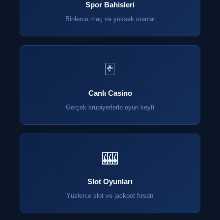
Spor Bahisleri
Binlerce maç ve yüksek oranlar
🃏
Canlı Casino
Gerçek krupiyerlerle oyun keyfi
🎰
Slot Oyunları
Yüzlerce slot ve jackpot fırsatı