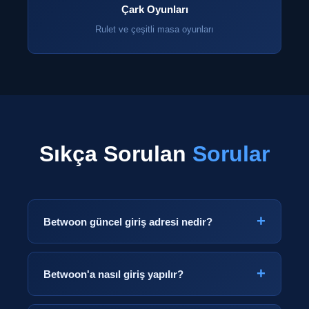
Çark Oyunları
Rulet ve çeşitli masa oyunları
Sıkça Sorulan
Sorular
Betwoon güncel giriş adresi nedir?
Betwoon güncel giriş adresi
tr.453betwoonresmi.com olarak güncellenmektedir.
Betwoon'a nasıl giriş yapılır?
Siteye erişim sorunu yaşadığınızda bu adresi
kullanabilirsiniz.
Betwoon'a giriş yapmak için güncel adresi