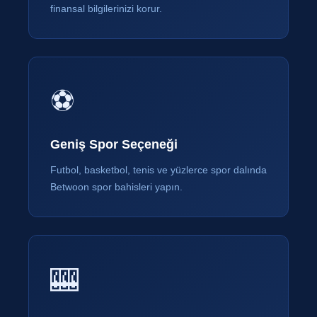
finansal bilgilerinizi korur.
⚽
Geniş Spor Seçeneği
Futbol, basketbol, tenis ve yüzlerce spor dalında
Betwoon spor bahisleri yapın.
🎰