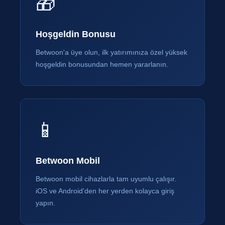
🎁
Hoşgeldin Bonusu
Betwoon'a üye olun, ilk yatırımınıza özel yüksek
hoşgeldin bonusundan hemen yararlanın.
📱
Betwoon Mobil
Betwoon mobil cihazlarla tam uyumlu çalışır.
iOS ve Android'den her yerden kolayca giriş
yapın.