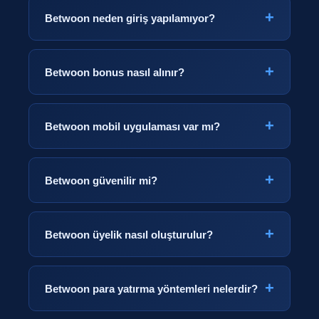
tarayıcınıza yazın, kullanıcı adı ve şifrenizle
Betwoon neden giriş yapılamıyor?
oturum açın.
Betwoon'a erişim sorunu yaşıyorsanız güncel
adres değişmiş olabilir. Güncel adres için sitemizi
Betwoon bonus nasıl alınır?
takip edin.
Betwoon'da üyelik sonrası hoşgeldin bonusu
otomatik olarak tanımlanır. Detaylar için bonuslar
Betwoon mobil uygulaması var mı?
sayfasını inceleyin.
Betwoon mobil uyumlu bir platformdur. Tarayıcı
üzerinden mobil cihazlardan kolayca erişebilirsiniz.
Betwoon güvenilir mi?
Betwoon lisanslı bir platform olarak güvenli
altyapıyla hizmet vermektedir.
Betwoon üyelik nasıl oluşturulur?
Betwoon güncel adresine girerek üye ol butonuna
tıklayın, bilgilerinizi doldurun ve hesabınızı
Betwoon para yatırma yöntemleri nelerdir?
oluşturun.