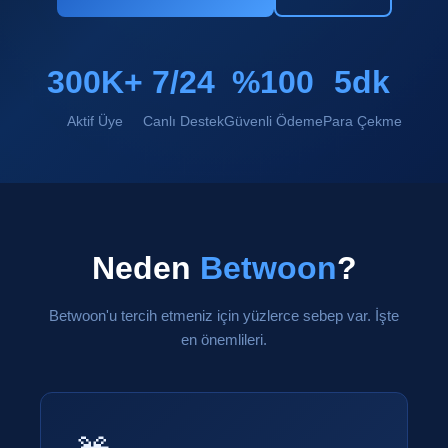
300K+
7/24
%100
5dk
Aktif Üye
Canlı Destek
Güvenli Ödeme
Para Çekme
Neden
Betwoon
?
Betwoon'u tercih etmeniz için yüzlerce sebep var. İşte
en önemlileri.