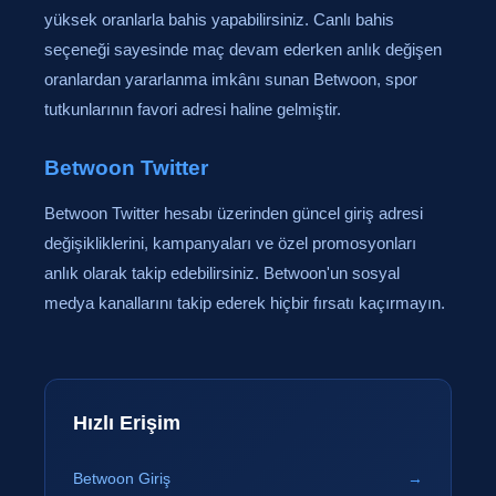
yüksek oranlarla bahis yapabilirsiniz. Canlı bahis
seçeneği sayesinde maç devam ederken anlık değişen
oranlardan yararlanma imkânı sunan Betwoon, spor
tutkunlarının favori adresi haline gelmiştir.
Betwoon Twitter
Betwoon Twitter hesabı üzerinden güncel giriş adresi
değişikliklerini, kampanyaları ve özel promosyonları
anlık olarak takip edebilirsiniz. Betwoon'un sosyal
medya kanallarını takip ederek hiçbir fırsatı kaçırmayın.
Hızlı Erişim
Betwoon Giriş