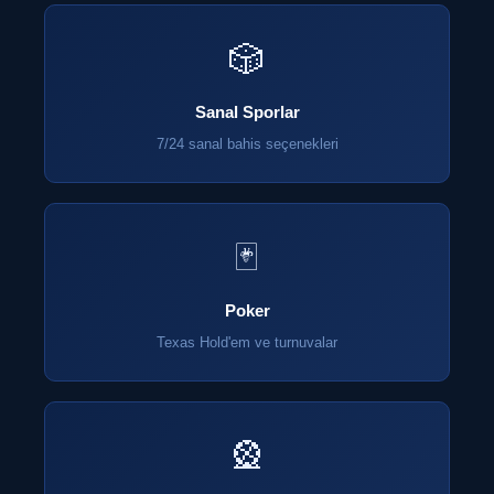
🎲
Sanal Sporlar
7/24 sanal bahis seçenekleri
🃏
Poker
Texas Hold'em ve turnuvalar
🎡