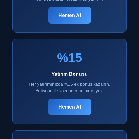
Hemen Al
%15
Yatırım Bonusu
Her yatırımınızda %15 ek bonus kazanın.
Betwoon ile kazanmanın sınırı yok.
Hemen Al