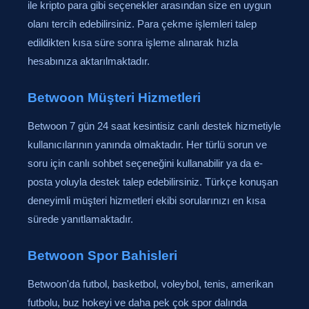
ile kripto para gibi seçenekler arasından size en uygun
olanı tercih edebilirsiniz. Para çekme işlemleri talep
edildikten kısa süre sonra işleme alınarak hızla
hesabınıza aktarılmaktadır.
Betwoon Müşteri Hizmetleri
Betwoon 7 gün 24 saat kesintisiz canlı destek hizmetiyle
kullanıcılarının yanında olmaktadır. Her türlü sorun ve
soru için canlı sohbet seçeneğini kullanabilir ya da e-
posta yoluyla destek talep edebilirsiniz. Türkçe konuşan
deneyimli müşteri hizmetleri ekibi sorularınızı en kısa
sürede yanıtlamaktadır.
Betwoon Spor Bahisleri
Betwoon'da futbol, basketbol, voleybol, tenis, amerikan
futbolu, buz hokeyi ve daha pek çok spor dalında