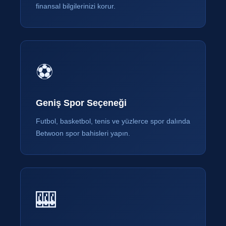
finansal bilgilerinizi korur.
⚽
Geniş Spor Seçeneği
Futbol, basketbol, tenis ve yüzlerce spor dalında
Betwoon spor bahisleri yapın.
🎰