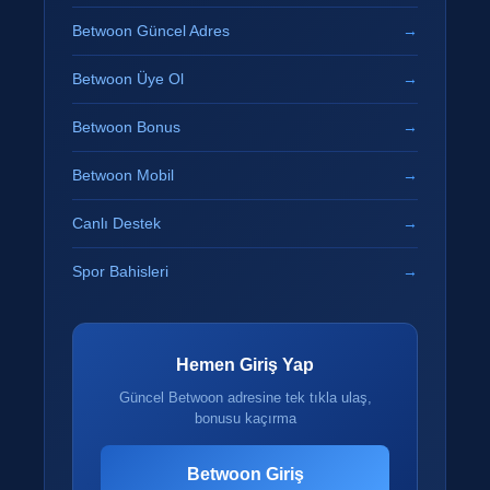
Betwoon Güncel Adres
Betwoon Üye Ol
Betwoon Bonus
Betwoon Mobil
Canlı Destek
Spor Bahisleri
Hemen Giriş Yap
Güncel Betwoon adresine tek tıkla ulaş,
bonusu kaçırma
Betwoon Giriş