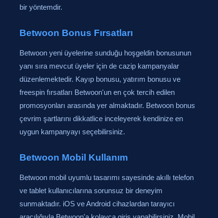
bir yöntemdir.
Betwoon Bonus Fırsatları
Betwoon yeni üyelerine sunduğu hoşgeldin bonusunun
yanı sıra mevcut üyeler için de cazip kampanyalar
düzenlemektedir. Kayıp bonusu, yatırım bonusu ve
freespin fırsatları Betwoon'un en çok tercih edilen
promosyonları arasında yer almaktadır. Betwoon bonus
çevrim şartlarını dikkatlice inceleyerek kendinize en
uygun kampanyayı seçebilirsiniz.
Betwoon Mobil Kullanım
Betwoon mobil uyumlu tasarımı sayesinde akıllı telefon
ve tablet kullanıcılarına sorunsuz bir deneyim
sunmaktadır. iOS ve Android cihazlardan tarayıcı
aracılığıyla Betwoon'a kolayca giriş yapabilirsiniz. Mobil