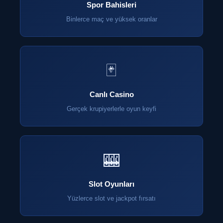
Spor Bahisleri
Binlerce maç ve yüksek oranlar
🃏
Canlı Casino
Gerçek krupiyerlerle oyun keyfi
🎰
Slot Oyunları
Yüzlerce slot ve jackpot fırsatı