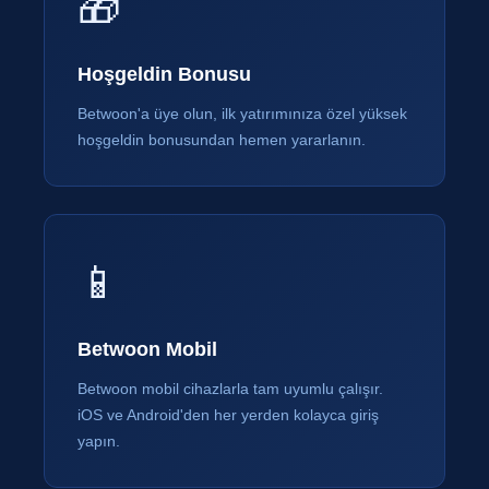
🎁
Hoşgeldin Bonusu
Betwoon'a üye olun, ilk yatırımınıza özel yüksek
hoşgeldin bonusundan hemen yararlanın.
📱
Betwoon Mobil
Betwoon mobil cihazlarla tam uyumlu çalışır.
iOS ve Android'den her yerden kolayca giriş
yapın.