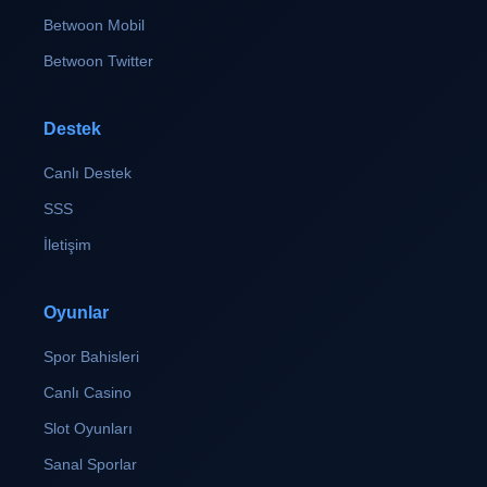
Betwoon Mobil
Betwoon Twitter
Destek
Canlı Destek
SSS
İletişim
Oyunlar
Spor Bahisleri
Canlı Casino
Slot Oyunları
Sanal Sporlar