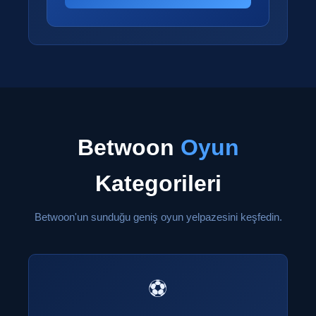
Betwoon
Oyun
Kategorileri
Betwoon'un sunduğu geniş oyun yelpazesini keşfedin.
⚽