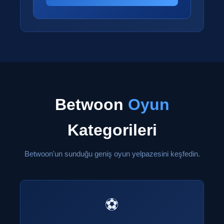
Betwoon
Oyun
Kategorileri
Betwoon'un sunduğu geniş oyun yelpazesini keşfedin.
⚽