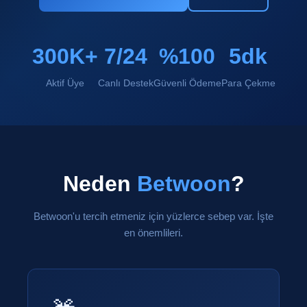
300K+
7/24
%100
5dk
Aktif Üye
Canlı Destek
Güvenli Ödeme
Para Çekme
Neden
Betwoon
?
Betwoon'u tercih etmeniz için yüzlerce sebep var. İşte
en önemlileri.