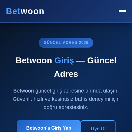
Bet
woon
GÜNCEL ADRES 2026
Betwoon
Giriş
— Güncel
Adres
Betwoon güncel giriş adresine anında ulaşın.
Güvenli, hızlı ve kesintisiz bahis deneyimi için
doğru adrestesiniz.
Betwoon'a Giriş Yap
Üye Ol