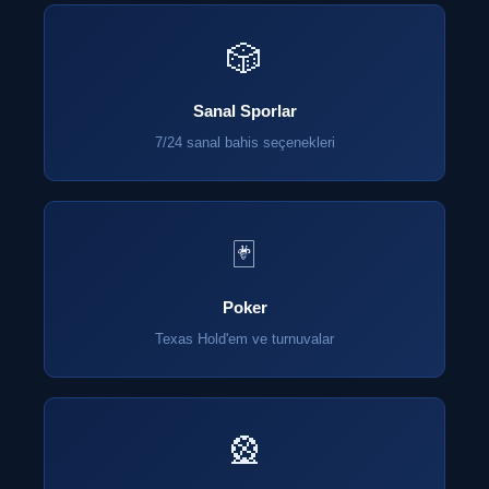
🎲
Sanal Sporlar
7/24 sanal bahis seçenekleri
🃏
Poker
Texas Hold'em ve turnuvalar
🎡