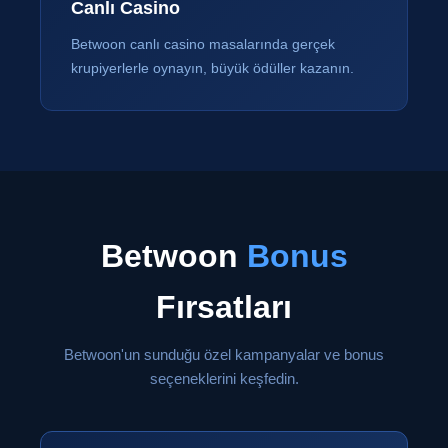
Canlı Casino
Betwoon canlı casino masalarında gerçek
krupiyerlerle oynayın, büyük ödüller kazanın.
Betwoon
Bonus
Fırsatları
Betwoon'un sunduğu özel kampanyalar ve bonus
seçeneklerini keşfedin.