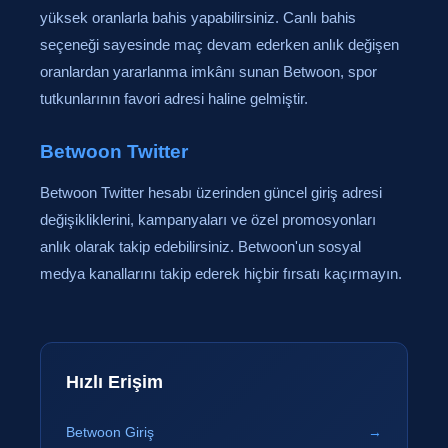
yüksek oranlarla bahis yapabilirsiniz. Canlı bahis
seçeneği sayesinde maç devam ederken anlık değişen
oranlardan yararlanma imkânı sunan Betwoon, spor
tutkunlarının favori adresi haline gelmiştir.
Betwoon Twitter
Betwoon Twitter hesabı üzerinden güncel giriş adresi
değişikliklerini, kampanyaları ve özel promosyonları
anlık olarak takip edebilirsiniz. Betwoon'un sosyal
medya kanallarını takip ederek hiçbir fırsatı kaçırmayın.
Hızlı Erişim
Betwoon Giriş