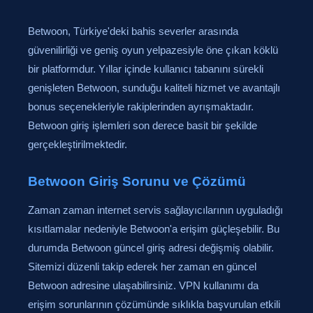
Betwoon, Türkiye'deki bahis severler arasında
güvenilirliği ve geniş oyun yelpazesiyle öne çıkan köklü
bir platformdur. Yıllar içinde kullanıcı tabanını sürekli
genişleten Betwoon, sunduğu kaliteli hizmet ve avantajlı
bonus seçenekleriyle rakiplerinden ayrışmaktadır.
Betwoon giriş işlemleri son derece basit bir şekilde
gerçekleştirilmektedir.
Betwoon Giriş Sorunu ve Çözümü
Zaman zaman internet servis sağlayıcılarının uyguladığı
kısıtlamalar nedeniyle Betwoon'a erişim güçleşebilir. Bu
durumda Betwoon güncel giriş adresi değişmiş olabilir.
Sitemizi düzenli takip ederek her zaman en güncel
Betwoon adresine ulaşabilirsiniz. VPN kullanımı da
erişim sorunlarının çözümünde sıklıkla başvurulan etkili