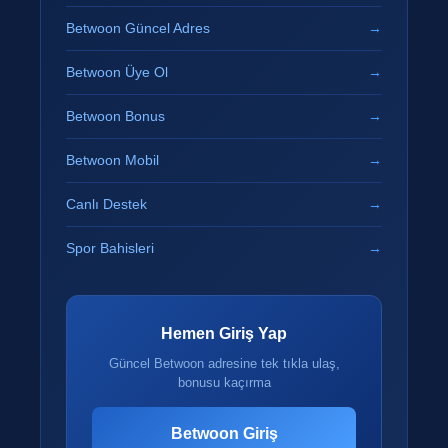
Betwoon Güncel Adres
Betwoon Üye Ol
Betwoon Bonus
Betwoon Mobil
Canlı Destek
Spor Bahisleri
Hemen Giriş Yap
Güncel Betwoon adresine tek tıkla ulaş,
bonusu kaçırma
Betwoon Giriş