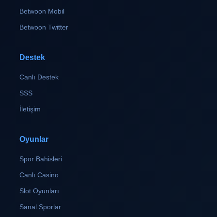
Betwoon Mobil
Betwoon Twitter
Destek
Canlı Destek
SSS
İletişim
Oyunlar
Spor Bahisleri
Canlı Casino
Slot Oyunları
Sanal Sporlar