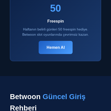
50
Freespin
Haftanın belirli günleri 50 freespin hediye.
Betwoon slot oyunlarında çevrimsiz kazan.
Hemen Al
Betwoon
Güncel Giriş
Rehberi