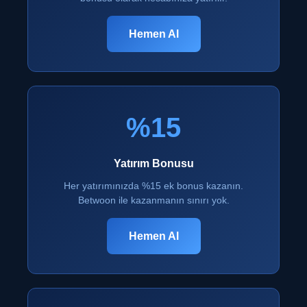
Hemen Al
%15
Yatırım Bonusu
Her yatırımınızda %15 ek bonus kazanın.
Betwoon ile kazanmanın sınırı yok.
Hemen Al