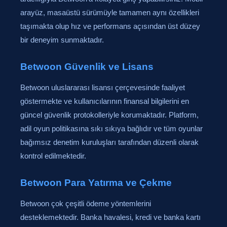
arayüz, masaüstü sürümüyle tamamen aynı özellikleri
taşımakta olup hız ve performans açısından üst düzey
bir deneyim sunmaktadır.
Betwoon Güvenlik ve Lisans
Betwoon uluslararası lisansı çerçevesinde faaliyet
göstermekte ve kullanıcılarının finansal bilgilerini en
güncel güvenlik protokolleriyle korumaktadır. Platform,
adil oyun politikasına sıkı sıkıya bağlıdır ve tüm oyunlar
bağımsız denetim kuruluşları tarafından düzenli olarak
kontrol edilmektedir.
Betwoon Para Yatırma ve Çekme
Betwoon çok çeşitli ödeme yöntemlerini
desteklemektedir. Banka havalesi, kredi ve banka kartı