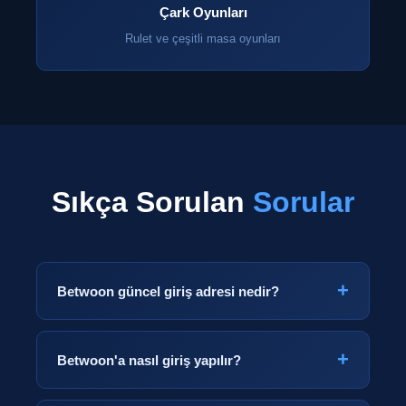
Çark Oyunları
Rulet ve çeşitli masa oyunları
Sıkça Sorulan
Sorular
Betwoon güncel giriş adresi nedir?
Betwoon güncel giriş adresi
tr.453betwoonresmi.com olarak güncellenmektedir.
Betwoon'a nasıl giriş yapılır?
Siteye erişim sorunu yaşadığınızda bu adresi
kullanabilirsiniz.
Betwoon'a giriş yapmak için güncel adresi