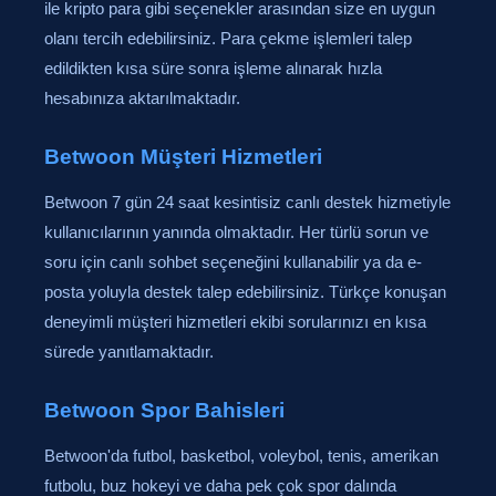
ile kripto para gibi seçenekler arasından size en uygun
olanı tercih edebilirsiniz. Para çekme işlemleri talep
edildikten kısa süre sonra işleme alınarak hızla
hesabınıza aktarılmaktadır.
Betwoon Müşteri Hizmetleri
Betwoon 7 gün 24 saat kesintisiz canlı destek hizmetiyle
kullanıcılarının yanında olmaktadır. Her türlü sorun ve
soru için canlı sohbet seçeneğini kullanabilir ya da e-
posta yoluyla destek talep edebilirsiniz. Türkçe konuşan
deneyimli müşteri hizmetleri ekibi sorularınızı en kısa
sürede yanıtlamaktadır.
Betwoon Spor Bahisleri
Betwoon'da futbol, basketbol, voleybol, tenis, amerikan
futbolu, buz hokeyi ve daha pek çok spor dalında