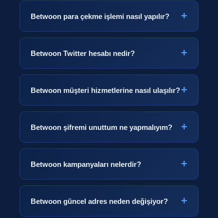
Betwoon banka havalesi, kredi kartı ve kripto para
gibi çeşitli ödeme yöntemlerini desteklemektedir.
Betwoon para çekme işlemi nasıl yapılır?
Betwoon hesabınızdan para çekmek için cüzdanım
bölümüne gidin ve çekim talebinizi oluşturun.
Betwoon Twitter hesabı nedir?
Betwoon güncel adres ve kampanya duyuruları
için resmi Twitter hesabını takip edebilirsiniz.
Betwoon müşteri hizmetlerine nasıl ulaşılır?
Betwoon canlı destek hattı 7/24 hizmet
vermektedir. Siteye girerek canlı sohbet
Betwoon şifremi unuttum ne yapmalıyım?
başlatabilirsiniz.
Betwoon giriş sayfasındaki şifremi unuttum
seçeneğine tıklayarak e-posta adresinize sıfırlama
Betwoon kampanyaları nelerdir?
bağlantısı alabilirsiniz.
Betwoon yatırım bonusu, kayıp bonusu, freespin
ve özel kampanyalar gibi çeşitli promosyonlar
Betwoon güncel adres neden değişiyor?
sunmaktadır.