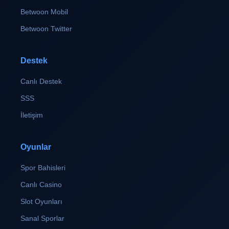
Betwoon Mobil
Betwoon Twitter
Destek
Canlı Destek
SSS
İletişim
Oyunlar
Spor Bahisleri
Canlı Casino
Slot Oyunları
Sanal Sporlar