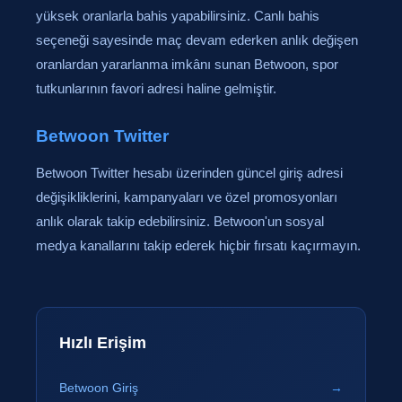
yüksek oranlarla bahis yapabilirsiniz. Canlı bahis
seçeneği sayesinde maç devam ederken anlık değişen
oranlardan yararlanma imkânı sunan Betwoon, spor
tutkunlarının favori adresi haline gelmiştir.
Betwoon Twitter
Betwoon Twitter hesabı üzerinden güncel giriş adresi
değişikliklerini, kampanyaları ve özel promosyonları
anlık olarak takip edebilirsiniz. Betwoon'un sosyal
medya kanallarını takip ederek hiçbir fırsatı kaçırmayın.
Hızlı Erişim
Betwoon Giriş