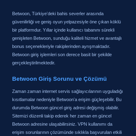
Betwoon, Türkiye'deki bahis severler arasında
güvenilirliği ve geniş oyun yelpazesiyle öne çıkan köklü
bir platformdur. Yıllar içinde kullanıcı tabanını sürekli
genişleten Betwoon, sunduğu kaliteli hizmet ve avantajlı
bonus seçenekleriyle rakiplerinden ayrışmaktadır.
Betwoon giriş işlemleri son derece basit bir şekilde
gerçekleştirilmektedir.
Betwoon Giriş Sorunu ve Çözümü
Zaman zaman internet servis sağlayıcılarının uyguladığı
kısıtlamalar nedeniyle Betwoon'a erişim güçleşebilir. Bu
durumda Betwoon güncel giriş adresi değişmiş olabilir.
Sitemizi düzenli takip ederek her zaman en güncel
Betwoon adresine ulaşabilirsiniz. VPN kullanımı da
erişim sorunlarının çözümünde sıklıkla başvurulan etkili