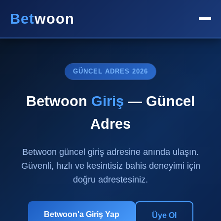
Bet
woon
GÜNCEL ADRES 2026
Betwoon
Giriş
— Güncel
Adres
Betwoon güncel giriş adresine anında ulaşın.
Güvenli, hızlı ve kesintisiz bahis deneyimi için
doğru adrestesiniz.
Betwoon'a Giriş Yap
Üye Ol