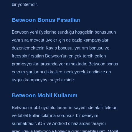
bir yöntemdir.
Betwoon Bonus Fırsatları
Betwoon yeni üyelerine sunduğu hoşgeldin bonusunun
yanı sıra mevcut üyeler için de cazip kampanyalar
düzenlemektedir. Kayıp bonusu, yatırım bonusu ve
freespin fırsatları Betwoon'un en çok tercih edilen
promosyonları arasında yer almaktadır. Betwoon bonus
çevrim şartlarını dikkatlice inceleyerek kendinize en
uygun kampanyayı seçebilirsiniz.
Betwoon Mobil Kullanım
Betwoon mobil uyumlu tasarımı sayesinde akıllı telefon
ve tablet kullanıcılarına sorunsuz bir deneyim
sunmaktadır. iOS ve Android cihazlardan tarayıcı
aracılığıyla Betwoon'a kolayca giriş yapabilirsiniz. Mobil