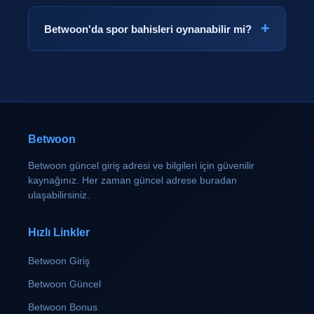
Betwoon yasal kısıtlamalar nedeniyle zaman
zaman adres değişikliğine gidebilmektedir. Güncel
Betwoon'da spor bahisleri oynanabilir mi?
adrese her zaman sitemizden ulaşabilirsiniz.
Betwoon geniş spor bahisleri seçeneği
sunmaktadır. Futbol, basketbol, tenis ve daha
fazlası için bahis yapabilirsiniz.
Betwoon
Betwoon güncel giriş adresi ve bilgileri için güvenilir
kaynağınız. Her zaman güncel adrese buradan
ulaşabilirsiniz.
Hızlı Linkler
Betwoon Giriş
Betwoon Güncel
Betwoon Bonus