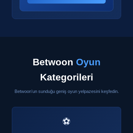
Betwoon
Oyun
Kategorileri
Betwoon'un sunduğu geniş oyun yelpazesini keşfedin.
⚽