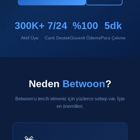
300K+
7/24
%100
5dk
Aktif Üye
Canlı Destek
Güvenli Ödeme
Para Çekme
Neden
Betwoon
?
Betwoon'u tercih etmeniz için yüzlerce sebep var. İşte
en önemlileri.