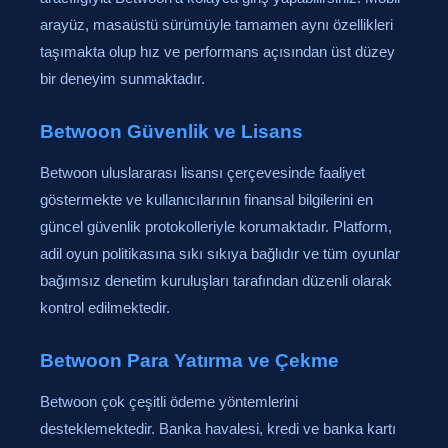
arayüz, masaüstü sürümüyle tamamen aynı özellikleri
taşımakta olup hız ve performans açısından üst düzey
bir deneyim sunmaktadır.
Betwoon Güvenlik ve Lisans
Betwoon uluslararası lisansı çerçevesinde faaliyet
göstermekte ve kullanıcılarının finansal bilgilerini en
güncel güvenlik protokolleriyle korumaktadır. Platform,
adil oyun politikasına sıkı sıkıya bağlıdır ve tüm oyunlar
bağımsız denetim kuruluşları tarafından düzenli olarak
kontrol edilmektedir.
Betwoon Para Yatırma ve Çekme
Betwoon çok çeşitli ödeme yöntemlerini
desteklemektedir. Banka havalesi, kredi ve banka kartı