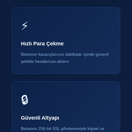
⚡
Hızlı Para Çekme
Betwoon kazançlarınızı dakikalar içinde güvenli
şekilde hesabınıza aktarır.
🔒
Güvenli Altyapı
Betwoon 256-bit SSL şifrelemesiyle kişisel ve