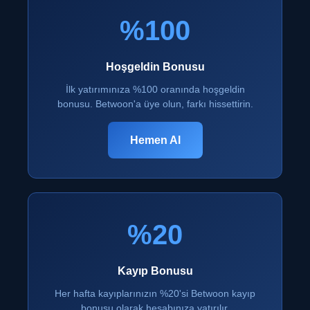
%100
Hoşgeldin Bonusu
İlk yatırımınıza %100 oranında hoşgeldin
bonusu. Betwoon'a üye olun, farkı hissettirin.
Hemen Al
%20
Kayıp Bonusu
Her hafta kayıplarınızın %20'si Betwoon kayıp
bonusu olarak hesabınıza yatırılır.