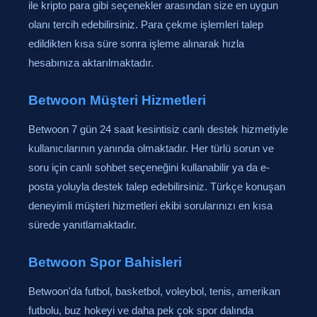
ile kripto para gibi seçenekler arasından size en uygun
olanı tercih edebilirsiniz. Para çekme işlemleri talep
edildikten kısa süre sonra işleme alınarak hızla
hesabınıza aktarılmaktadır.
Betwoon Müşteri Hizmetleri
Betwoon 7 gün 24 saat kesintisiz canlı destek hizmetiyle
kullanıcılarının yanında olmaktadır. Her türlü sorun ve
soru için canlı sohbet seçeneğini kullanabilir ya da e-
posta yoluyla destek talep edebilirsiniz. Türkçe konuşan
deneyimli müşteri hizmetleri ekibi sorularınızı en kısa
sürede yanıtlamaktadır.
Betwoon Spor Bahisleri
Betwoon'da futbol, basketbol, voleybol, tenis, amerikan
futbolu, buz hokeyi ve daha pek çok spor dalında