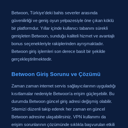
Betwoon, Türkiye'deki bahis severler arasında
güvenilirliği ve geniş oyun yelpazesiyle öne çıkan köklü
bir platformdur. Yıllar içinde kullanıcı tabanını sürekli
genişleten Betwoon, sunduğu kaliteli hizmet ve avantajlı
bonus seçenekleriyle rakiplerinden ayrışmaktadır.
Betwoon giriş işlemleri son derece basit bir şekilde
gerçekleştirilmektedir.
Betwoon Giriş Sorunu ve Çözümü
Zaman zaman internet servis sağlayıcılarının uyguladığı
kısıtlamalar nedeniyle Betwoon'a erişim güçleşebilir. Bu
durumda Betwoon güncel giriş adresi değişmiş olabilir.
Sitemizi düzenli takip ederek her zaman en güncel
Betwoon adresine ulaşabilirsiniz. VPN kullanımı da
erişim sorunlarının çözümünde sıklıkla başvurulan etkili