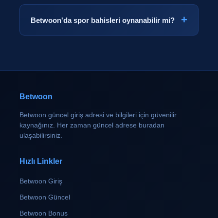
Betwoon yasal kısıtlamalar nedeniyle zaman
zaman adres değişikliğine gidebilmektedir. Güncel
Betwoon'da spor bahisleri oynanabilir mi?
adrese her zaman sitemizden ulaşabilirsiniz.
Betwoon geniş spor bahisleri seçeneği
sunmaktadır. Futbol, basketbol, tenis ve daha
fazlası için bahis yapabilirsiniz.
Betwoon
Betwoon güncel giriş adresi ve bilgileri için güvenilir
kaynağınız. Her zaman güncel adrese buradan
ulaşabilirsiniz.
Hızlı Linkler
Betwoon Giriş
Betwoon Güncel
Betwoon Bonus