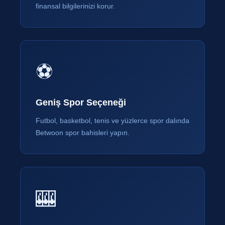
finansal bilgilerinizi korur.
⚽
Geniş Spor Seçeneği
Futbol, basketbol, tenis ve yüzlerce spor dalında
Betwoon spor bahisleri yapın.
🎰