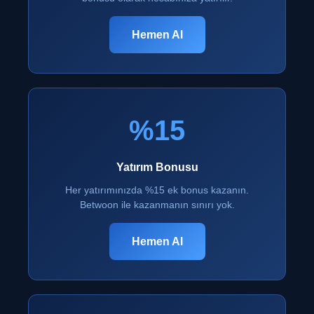
Hemen Al
%15
Yatırım Bonusu
Her yatırımınızda %15 ek bonus kazanın.
Betwoon ile kazanmanın sınırı yok.
Hemen Al