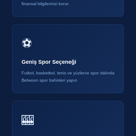
finansal bilgilerinizi korur.
⚽
Geniş Spor Seçeneği
Futbol, basketbol, tenis ve yüzlerce spor dalında
Betwoon spor bahisleri yapın.
🎰