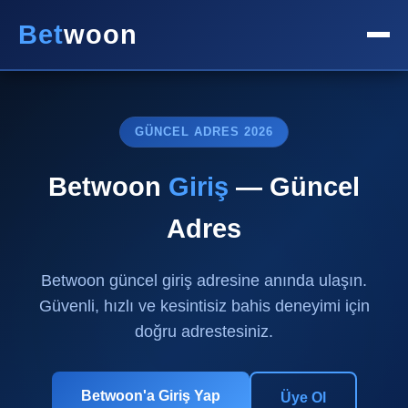
Bet
woon
GÜNCEL ADRES 2026
Betwoon
Giriş
— Güncel
Adres
Betwoon güncel giriş adresine anında ulaşın.
Güvenli, hızlı ve kesintisiz bahis deneyimi için
doğru adrestesiniz.
Betwoon'a Giriş Yap
Üye Ol