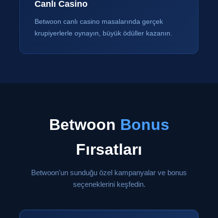
Canlı Casino
Betwoon canlı casino masalarında gerçek
krupiyerlerle oynayın, büyük ödüller kazanın.
Betwoon
Bonus
Fırsatları
Betwoon'un sunduğu özel kampanyalar ve bonus
seçeneklerini keşfedin.