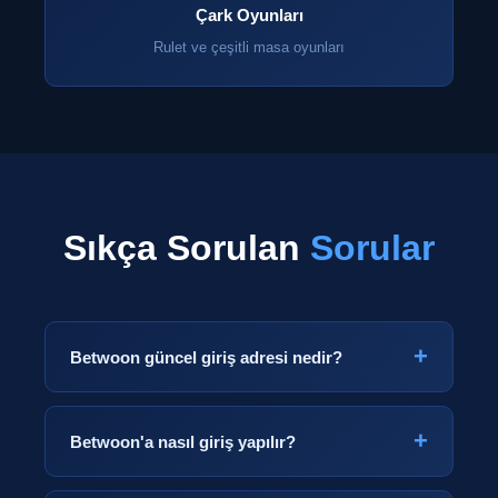
Çark Oyunları
Rulet ve çeşitli masa oyunları
Sıkça Sorulan
Sorular
Betwoon güncel giriş adresi nedir?
Betwoon güncel giriş adresi
tr.453betwoonresmi.com olarak güncellenmektedir.
Betwoon'a nasıl giriş yapılır?
Siteye erişim sorunu yaşadığınızda bu adresi
kullanabilirsiniz.
Betwoon'a giriş yapmak için güncel adresi