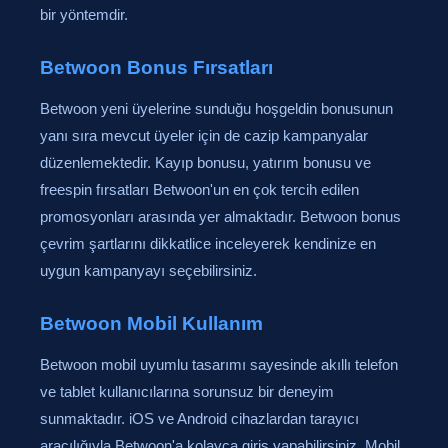
bir yöntemdir.
Betwoon Bonus Fırsatları
Betwoon yeni üyelerine sunduğu hoşgeldin bonusunun
yanı sıra mevcut üyeler için de cazip kampanyalar
düzenlemektedir. Kayıp bonusu, yatırım bonusu ve
freespin fırsatları Betwoon'un en çok tercih edilen
promosyonları arasında yer almaktadır. Betwoon bonus
çevrim şartlarını dikkatlice inceleyerek kendinize en
uygun kampanyayı seçebilirsiniz.
Betwoon Mobil Kullanım
Betwoon mobil uyumlu tasarımı sayesinde akıllı telefon
ve tablet kullanıcılarına sorunsuz bir deneyim
sunmaktadır. iOS ve Android cihazlardan tarayıcı
aracılığıyla Betwoon'a kolayca giriş yapabilirsiniz. Mobil