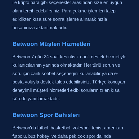
ile kripto para gibi seçenekler arasından size en uygun
olanı tercih edebilirsiniz. Para çekme işlemleri talep
edildikten kısa süre sonra işleme alınarak hızla
hesabınıza aktarılmaktadır.
Betwoon Müşteri Hizmetleri
Betwoon 7 gün 24 saat kesintisiz canlı destek hizmetiyle
kullanıcılarının yanında olmaktadır. Her türlü sorun ve
soru için canlı sohbet seçeneğini kullanabilir ya da e-
posta yoluyla destek talep edebilirsiniz. Türkçe konuşan
deneyimli müşteri hizmetleri ekibi sorularınızı en kısa
sürede yanıtlamaktadır.
Betwoon Spor Bahisleri
Betwoon'da futbol, basketbol, voleybol, tenis, amerikan
futbolu, buz hokeyi ve daha pek çok spor dalında