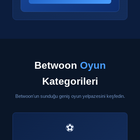
Betwoon
Oyun
Kategorileri
Betwoon'un sunduğu geniş oyun yelpazesini keşfedin.
⚽