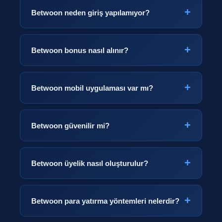
tarayıcınıza yazın, kullanıcı adı ve şifrenizle
Betwoon neden giriş yapılamıyor?
oturum açın.
Betwoon'a erişim sorunu yaşıyorsanız güncel
adres değişmiş olabilir. Güncel adres için sitemizi
Betwoon bonus nasıl alınır?
takip edin.
Betwoon'da üyelik sonrası hoşgeldin bonusu
otomatik olarak tanımlanır. Detaylar için bonuslar
Betwoon mobil uygulaması var mı?
sayfasını inceleyin.
Betwoon mobil uyumlu bir platformdur. Tarayıcı
üzerinden mobil cihazlardan kolayca erişebilirsiniz.
Betwoon güvenilir mi?
Betwoon lisanslı bir platform olarak güvenli
altyapıyla hizmet vermektedir.
Betwoon üyelik nasıl oluşturulur?
Betwoon güncel adresine girerek üye ol butonuna
tıklayın, bilgilerinizi doldurun ve hesabınızı
Betwoon para yatırma yöntemleri nelerdir?
oluşturun.