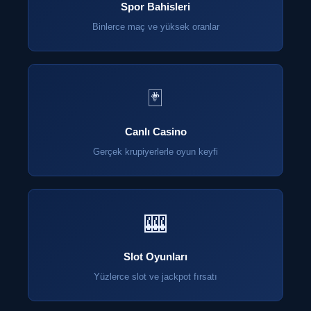
Spor Bahisleri
Binlerce maç ve yüksek oranlar
🃏
Canlı Casino
Gerçek krupiyerlerle oyun keyfi
🎰
Slot Oyunları
Yüzlerce slot ve jackpot fırsatı