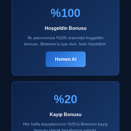
%100
Hoşgeldin Bonusu
İlk yatırımınıza %100 oranında hoşgeldin
bonusu. Betwoon'a üye olun, farkı hissettirin.
Hemen Al
%20
Kayıp Bonusu
Her hafta kayıplarınızın %20'si Betwoon kayıp
bonusu olarak hesabınıza yatırılır.