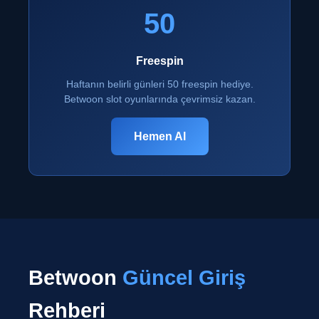
50
Freespin
Haftanın belirli günleri 50 freespin hediye.
Betwoon slot oyunlarında çevrimsiz kazan.
Hemen Al
Betwoon
Güncel Giriş
Rehberi