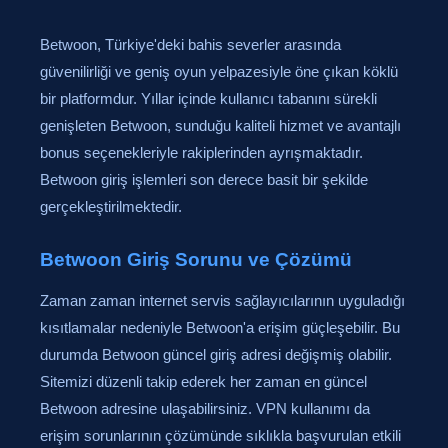
Betwoon, Türkiye'deki bahis severler arasında
güvenilirliği ve geniş oyun yelpazesiyle öne çıkan köklü
bir platformdur. Yıllar içinde kullanıcı tabanını sürekli
genişleten Betwoon, sunduğu kaliteli hizmet ve avantajlı
bonus seçenekleriyle rakiplerinden ayrışmaktadır.
Betwoon giriş işlemleri son derece basit bir şekilde
gerçekleştirilmektedir.
Betwoon Giriş Sorunu ve Çözümü
Zaman zaman internet servis sağlayıcılarının uyguladığı
kısıtlamalar nedeniyle Betwoon'a erişim güçleşebilir. Bu
durumda Betwoon güncel giriş adresi değişmiş olabilir.
Sitemizi düzenli takip ederek her zaman en güncel
Betwoon adresine ulaşabilirsiniz. VPN kullanımı da
erişim sorunlarının çözümünde sıklıkla başvurulan etkili