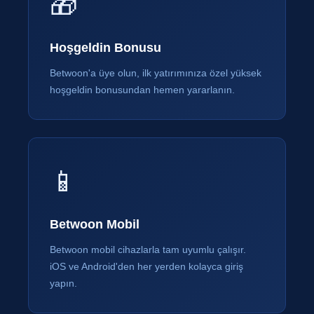
🎁
Hoşgeldin Bonusu
Betwoon'a üye olun, ilk yatırımınıza özel yüksek
hoşgeldin bonusundan hemen yararlanın.
📱
Betwoon Mobil
Betwoon mobil cihazlarla tam uyumlu çalışır.
iOS ve Android'den her yerden kolayca giriş
yapın.