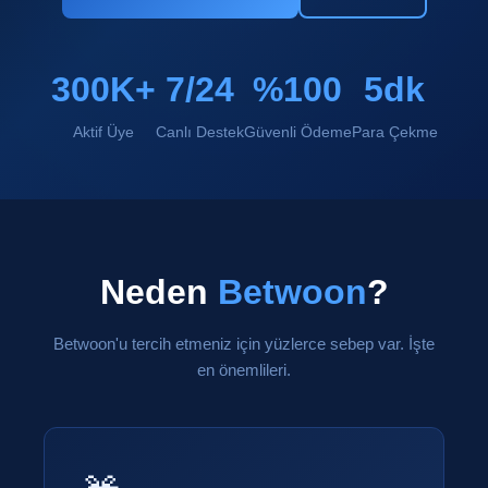
300K+
7/24
%100
5dk
Aktif Üye
Canlı Destek
Güvenli Ödeme
Para Çekme
Neden
Betwoon
?
Betwoon'u tercih etmeniz için yüzlerce sebep var. İşte
en önemlileri.