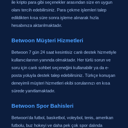
ile kripto para gibi seçenekler arasından size en uygun
olanı tercih edebilirsiniz. Para çekme işlemleri talep
edildikten kısa süre sonra işleme alınarak hızla
hesabınıza aktarılmaktadır.
Betwoon Müşteri Hizmetleri
Betwoon 7 gün 24 saat kesintisiz canlı destek hizmetiyle
kullanıcılarının yanında olmaktadır. Her türlü sorun ve
soru için canlı sohbet seçeneğini kullanabilir ya da e-
posta yoluyla destek talep edebilirsiniz. Türkçe konuşan
deneyimli müşteri hizmetleri ekibi sorularınızı en kısa
sürede yanıtlamaktadır.
Betwoon Spor Bahisleri
Betwoon'da futbol, basketbol, voleybol, tenis, amerikan
futbolu, buz hokeyi ve daha pek çok spor dalında