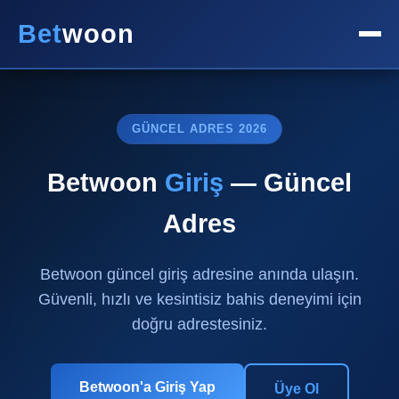
Bet
woon
GÜNCEL ADRES 2026
Betwoon
Giriş
— Güncel
Adres
Betwoon güncel giriş adresine anında ulaşın.
Güvenli, hızlı ve kesintisiz bahis deneyimi için
doğru adrestesiniz.
Betwoon'a Giriş Yap
Üye Ol