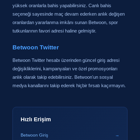
yüksek oranlarla bahis yapabilirsiniz. Canlı bahis
seçeneği sayesinde maç devam ederken anlık değişen
oranlardan yararlanma imkânı sunan Betwoon, spor
tutkunlarının favori adresi haline gelmiştir.
Betwoon Twitter
Betwoon Twitter hesabı üzerinden güncel giriş adresi
değişikliklerini, kampanyaları ve özel promosyonları
anlık olarak takip edebilirsiniz. Betwoon'un sosyal
medya kanallarını takip ederek hiçbir fırsatı kaçırmayın.
Hızlı Erişim
Betwoon Giriş