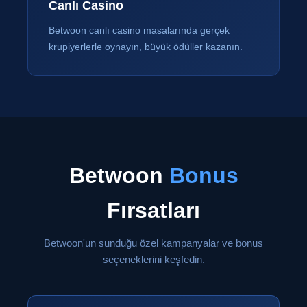
Canlı Casino
Betwoon canlı casino masalarında gerçek
krupiyerlerle oynayın, büyük ödüller kazanın.
Betwoon
Bonus
Fırsatları
Betwoon'un sunduğu özel kampanyalar ve bonus
seçeneklerini keşfedin.