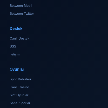
Betwoon Mobil
Betwoon Twitter
Destek
Canlı Destek
SSS
İletişim
Oyunlar
Spor Bahisleri
Canlı Casino
Slot Oyunları
Sanal Sporlar