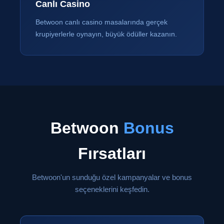
Canlı Casino
Betwoon canlı casino masalarında gerçek
krupiyerlerle oynayın, büyük ödüller kazanın.
Betwoon
Bonus
Fırsatları
Betwoon'un sunduğu özel kampanyalar ve bonus
seçeneklerini keşfedin.