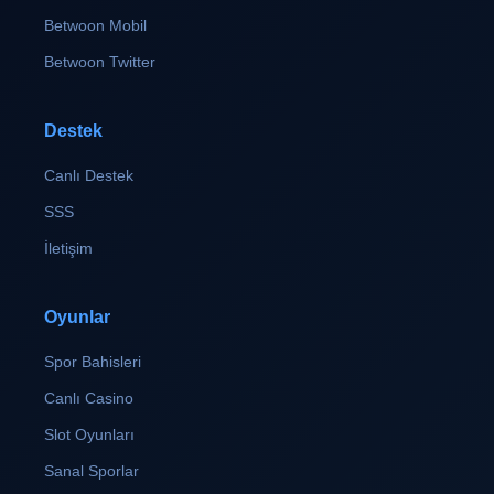
Betwoon Mobil
Betwoon Twitter
Destek
Canlı Destek
SSS
İletişim
Oyunlar
Spor Bahisleri
Canlı Casino
Slot Oyunları
Sanal Sporlar