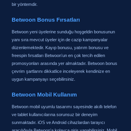
bir yöntemdir.
Betwoon Bonus Fırsatları
Betwoon yeni üyelerine sunduğu hoşgeldin bonusunun
yanı sıra mevcut üyeler için de cazip kampanyalar
düzenlemektedir. Kayıp bonusu, yatırım bonusu ve
freespin fırsatları Betwoon'un en çok tercih edilen
promosyonları arasında yer almaktadır. Betwoon bonus
çevrim şartlarını dikkatlice inceleyerek kendinize en
uygun kampanyayı seçebilirsiniz.
Betwoon Mobil Kullanım
Betwoon mobil uyumlu tasarımı sayesinde akıllı telefon
ve tablet kullanıcılarına sorunsuz bir deneyim
sunmaktadır. iOS ve Android cihazlardan tarayıcı
aracılığıyla Betwoon'a kolayca giriş yapabilirsiniz. Mobil