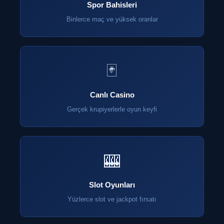
Spor Bahisleri
Binlerce maç ve yüksek oranlar
🃏
Canlı Casino
Gerçek krupiyerlerle oyun keyfi
🎰
Slot Oyunları
Yüzlerce slot ve jackpot fırsatı