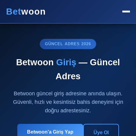
Bet
woon
GÜNCEL ADRES 2026
Betwoon
Giriş
— Güncel
Adres
Betwoon güncel giriş adresine anında ulaşın.
Güvenli, hızlı ve kesintisiz bahis deneyimi için
doğru adrestesiniz.
Betwoon'a Giriş Yap
Üye Ol