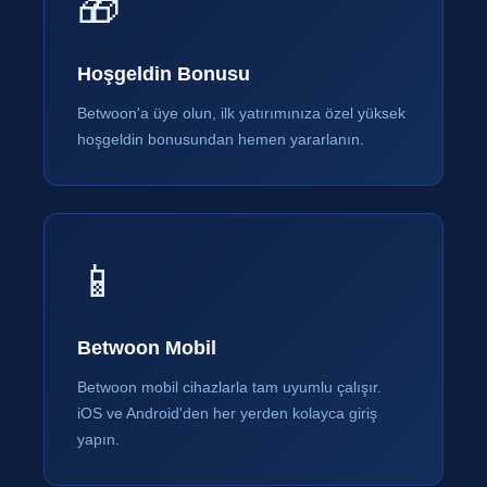
🎁
Hoşgeldin Bonusu
Betwoon'a üye olun, ilk yatırımınıza özel yüksek
hoşgeldin bonusundan hemen yararlanın.
📱
Betwoon Mobil
Betwoon mobil cihazlarla tam uyumlu çalışır.
iOS ve Android'den her yerden kolayca giriş
yapın.