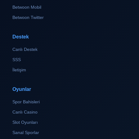
Betwoon Mobil
Betwoon Twitter
Destek
Canlı Destek
SSS
İletişim
Oyunlar
Spor Bahisleri
Canlı Casino
Slot Oyunları
Sanal Sporlar