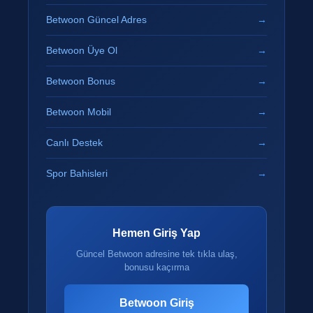
Betwoon Güncel Adres
Betwoon Üye Ol
Betwoon Bonus
Betwoon Mobil
Canlı Destek
Spor Bahisleri
Hemen Giriş Yap
Güncel Betwoon adresine tek tıkla ulaş,
bonusu kaçırma
Betwoon Giriş