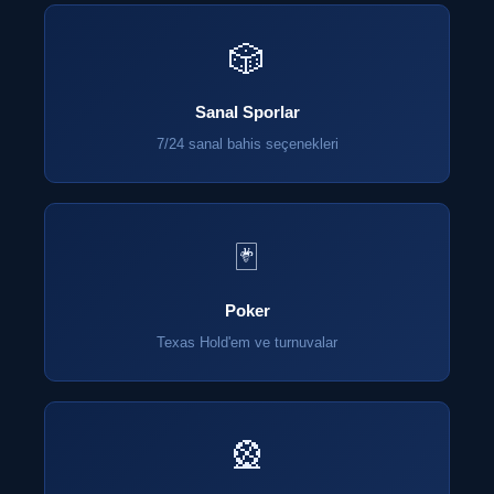
🎲
Sanal Sporlar
7/24 sanal bahis seçenekleri
🃏
Poker
Texas Hold'em ve turnuvalar
🎡