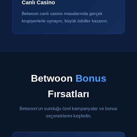
Canlı Casino
Betwoon canlı casino masalarında gerçek
krupiyerlerle oynayın, büyük ödüller kazanın.
Betwoon
Bonus
Fırsatları
Betwoon'un sunduğu özel kampanyalar ve bonus
seçeneklerini keşfedin.