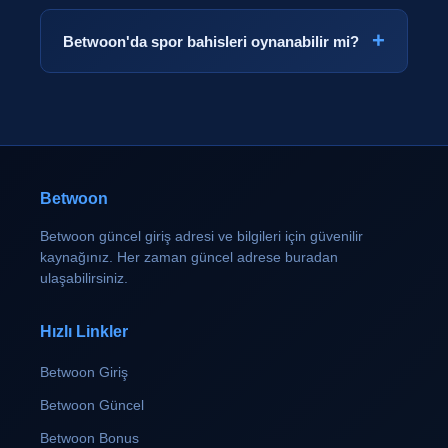
Betwoon yasal kısıtlamalar nedeniyle zaman
zaman adres değişikliğine gidebilmektedir. Güncel
Betwoon'da spor bahisleri oynanabilir mi?
adrese her zaman sitemizden ulaşabilirsiniz.
Betwoon geniş spor bahisleri seçeneği
sunmaktadır. Futbol, basketbol, tenis ve daha
fazlası için bahis yapabilirsiniz.
Betwoon
Betwoon güncel giriş adresi ve bilgileri için güvenilir
kaynağınız. Her zaman güncel adrese buradan
ulaşabilirsiniz.
Hızlı Linkler
Betwoon Giriş
Betwoon Güncel
Betwoon Bonus