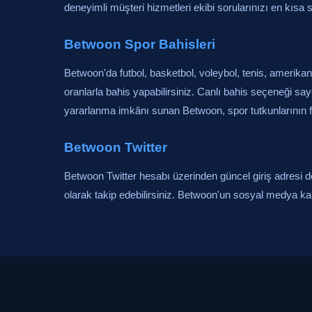
deneyimli müşteri hizmetleri ekibi sorularınızı en kısa 
Betwoon Spor Bahisleri
Betwoon'da futbol, basketbol, voleybol, tenis, amerika
oranlarla bahis yapabilirsiniz. Canlı bahis seçeneği 
yararlanma imkânı sunan Betwoon, spor tutkunlarının fav
Betwoon Twitter
Betwoon Twitter hesabı üzerinden güncel giriş adresi de
olarak takip edebilirsiniz. Betwoon'un sosyal medya kana