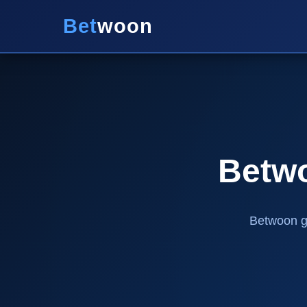
Bet
woon
Betw
Betwoon gü