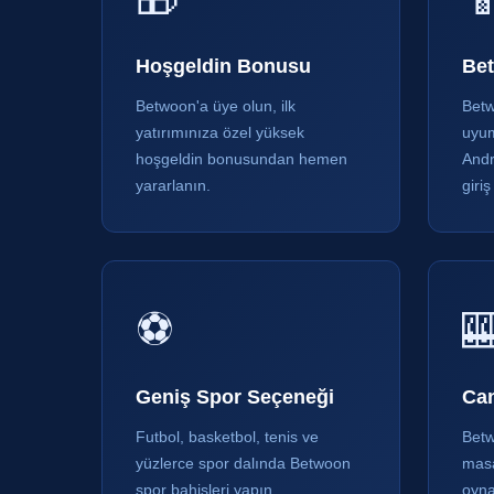
Hoşgeldin Bonusu
Be
Betwoon'a üye olun, ilk
Betw
yatırımınıza özel yüksek
uyum
hoşgeldin bonusundan hemen
Andr
yararlanın.
giriş
⚽

Geniş Spor Seçeneği
Can
Futbol, basketbol, tenis ve
Betw
yüzlerce spor dalında Betwoon
masa
spor bahisleri yapın.
oyna