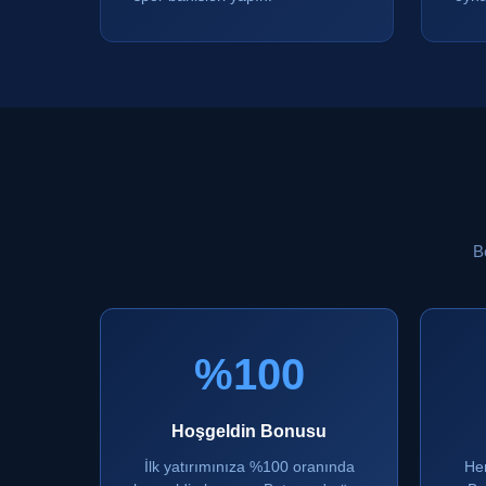
B
%100
Hoşgeldin Bonusu
İlk yatırımınıza %100 oranında
Her