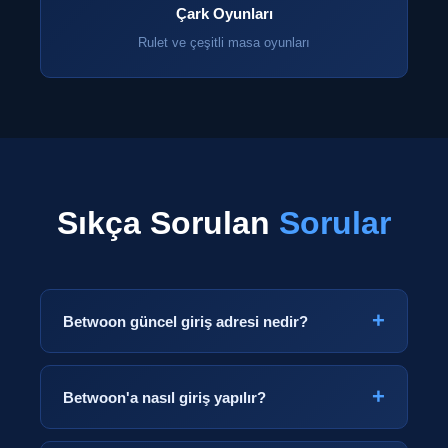
Çark Oyunları
Rulet ve çeşitli masa oyunları
Sıkça Sorulan
Sorular
Betwoon güncel giriş adresi nedir?
Betwoon güncel giriş adresi
tr.453betwoonresmi.com olarak güncellenmektedir.
Betwoon'a nasıl giriş yapılır?
Siteye erişim sorunu yaşadığınızda bu adresi
kullanabilirsiniz.
Betwoon'a giriş yapmak için güncel adresi