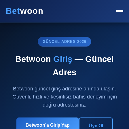
Bet
woon
GÜNCEL ADRES 2026
Betwoon
Giriş
— Güncel
Adres
Betwoon güncel giriş adresine anında ulaşın.
Güvenli, hızlı ve kesintisiz bahis deneyimi için
doğru adrestesiniz.
Betwoon'a Giriş Yap
Üye Ol