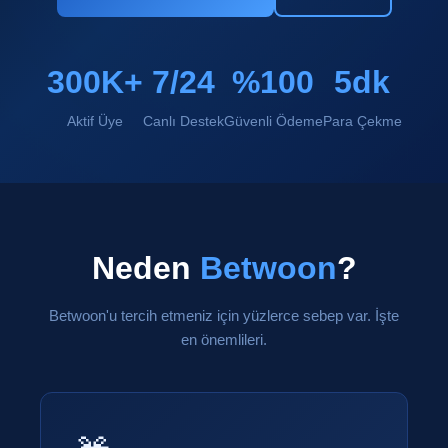
300K+
7/24
%100
5dk
Aktif Üye
Canlı Destek
Güvenli Ödeme
Para Çekme
Neden
Betwoon
?
Betwoon'u tercih etmeniz için yüzlerce sebep var. İşte
en önemlileri.