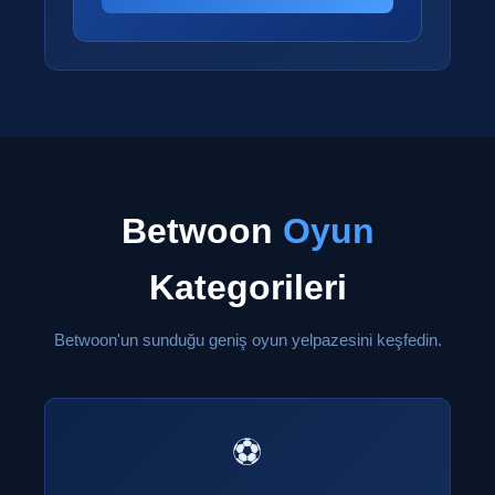
Betwoon
Oyun
Kategorileri
Betwoon'un sunduğu geniş oyun yelpazesini keşfedin.
⚽