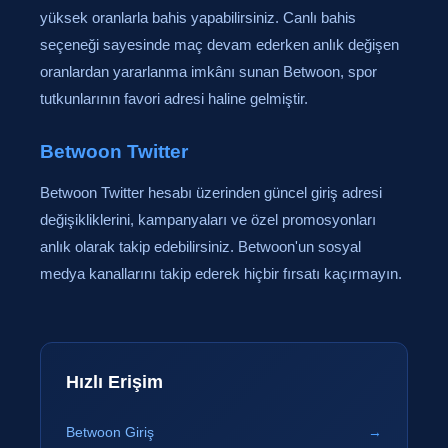
yüksek oranlarla bahis yapabilirsiniz. Canlı bahis
seçeneği sayesinde maç devam ederken anlık değişen
oranlardan yararlanma imkânı sunan Betwoon, spor
tutkunlarının favori adresi haline gelmiştir.
Betwoon Twitter
Betwoon Twitter hesabı üzerinden güncel giriş adresi
değişikliklerini, kampanyaları ve özel promosyonları
anlık olarak takip edebilirsiniz. Betwoon'un sosyal
medya kanallarını takip ederek hiçbir fırsatı kaçırmayın.
Hızlı Erişim
Betwoon Giriş