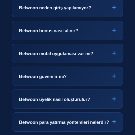
tarayıcınıza yazın, kullanıcı adı ve şifrenizle
Betwoon neden giriş yapılamıyor?
oturum açın.
Betwoon'a erişim sorunu yaşıyorsanız güncel
adres değişmiş olabilir. Güncel adres için sitemizi
Betwoon bonus nasıl alınır?
takip edin.
Betwoon'da üyelik sonrası hoşgeldin bonusu
otomatik olarak tanımlanır. Detaylar için bonuslar
Betwoon mobil uygulaması var mı?
sayfasını inceleyin.
Betwoon mobil uyumlu bir platformdur. Tarayıcı
üzerinden mobil cihazlardan kolayca erişebilirsiniz.
Betwoon güvenilir mi?
Betwoon lisanslı bir platform olarak güvenli
altyapıyla hizmet vermektedir.
Betwoon üyelik nasıl oluşturulur?
Betwoon güncel adresine girerek üye ol butonuna
tıklayın, bilgilerinizi doldurun ve hesabınızı
Betwoon para yatırma yöntemleri nelerdir?
oluşturun.