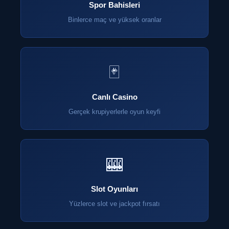
Spor Bahisleri
Binlerce maç ve yüksek oranlar
🃏
Canlı Casino
Gerçek krupiyerlerle oyun keyfi
🎰
Slot Oyunları
Yüzlerce slot ve jackpot fırsatı