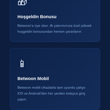
🎁
Hoşgeldin Bonusu
Betwoon'a üye olun, ilk yatırımınıza özel yüksek
hoşgeldin bonusundan hemen yararlanın.
📱
Betwoon Mobil
Betwoon mobil cihazlarla tam uyumlu çalışır.
iOS ve Android'den her yerden kolayca giriş
yapın.