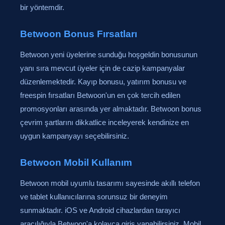
bir yöntemdir.
Betwoon Bonus Fırsatları
Betwoon yeni üyelerine sunduğu hoşgeldin bonusunun
yanı sıra mevcut üyeler için de cazip kampanyalar
düzenlemektedir. Kayıp bonusu, yatırım bonusu ve
freespin fırsatları Betwoon'un en çok tercih edilen
promosyonları arasında yer almaktadır. Betwoon bonus
çevrim şartlarını dikkatlice inceleyerek kendinize en
uygun kampanyayı seçebilirsiniz.
Betwoon Mobil Kullanım
Betwoon mobil uyumlu tasarımı sayesinde akıllı telefon
ve tablet kullanıcılarına sorunsuz bir deneyim
sunmaktadır. iOS ve Android cihazlardan tarayıcı
aracılığıyla Betwoon'a kolayca giriş yapabilirsiniz. Mobil