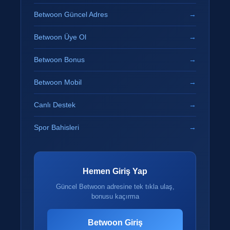
Betwoon Güncel Adres
Betwoon Üye Ol
Betwoon Bonus
Betwoon Mobil
Canlı Destek
Spor Bahisleri
Hemen Giriş Yap
Güncel Betwoon adresine tek tıkla ulaş,
bonusu kaçırma
Betwoon Giriş