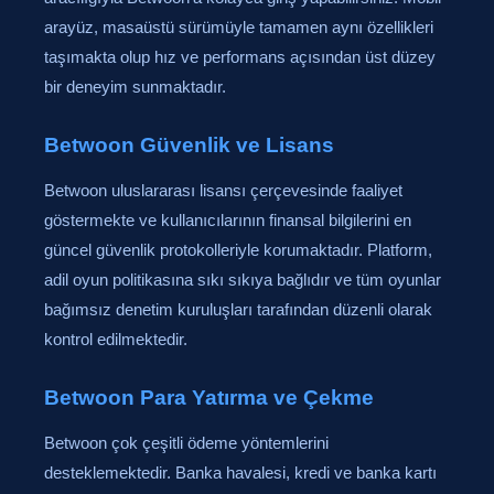
arayüz, masaüstü sürümüyle tamamen aynı özellikleri
taşımakta olup hız ve performans açısından üst düzey
bir deneyim sunmaktadır.
Betwoon Güvenlik ve Lisans
Betwoon uluslararası lisansı çerçevesinde faaliyet
göstermekte ve kullanıcılarının finansal bilgilerini en
güncel güvenlik protokolleriyle korumaktadır. Platform,
adil oyun politikasına sıkı sıkıya bağlıdır ve tüm oyunlar
bağımsız denetim kuruluşları tarafından düzenli olarak
kontrol edilmektedir.
Betwoon Para Yatırma ve Çekme
Betwoon çok çeşitli ödeme yöntemlerini
desteklemektedir. Banka havalesi, kredi ve banka kartı