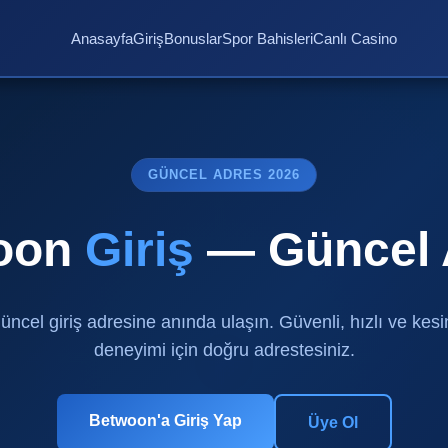
Anasayfa
Giriş
Bonuslar
Spor Bahisleri
Canlı Casino
GÜNCEL ADRES 2026
oon
Giriş
— Güncel 
ncel giriş adresine anında ulaşın. Güvenli, hızlı ve kesin
deneyimi için doğru adrestesiniz.
Betwoon'a Giriş Yap
Üye Ol