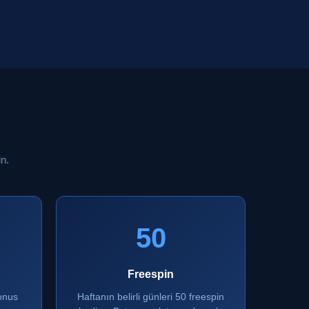
n.
50
Freespin
onus
Haftanın belirli günleri 50 freespin