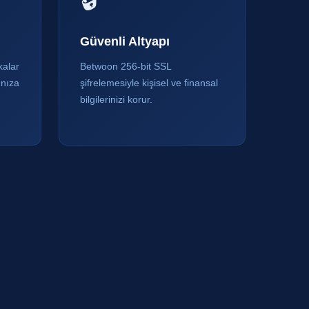
Güvenli Altyapı
kalar
Betwoon 256-bit SSL
ınıza
şifrelemesiyle kişisel ve finansal
bilgilerinizi korur.