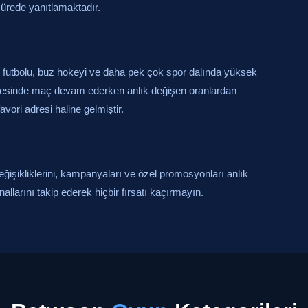
sürede yanıtlamaktadır.
n futbolu, buz hokeyi ve daha pek çok spor dalında yüksek
sayesinde maç devam ederken anlık değişen oranlardan
ori adresi haline gelmiştir.
ğişikliklerini, kampanyaları ve özel promosyonları anlık
llarını takip ederek hiçbir fırsatı kaçırmayın.