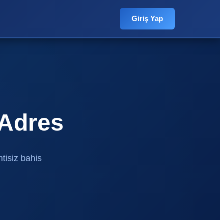
Giriş Yap
Adres
tisiz bahis