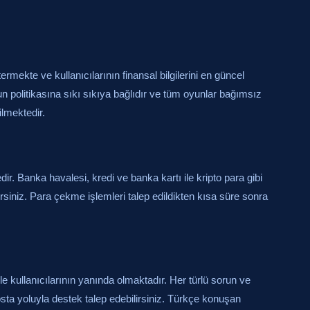
rmekte ve kullanıcılarının finansal bilgilerini en güncel
un politikasına sıkı sıkıya bağlıdır ve tüm oyunlar bağımsız
ilmektedir.
. Banka havalesi, kredi ve banka kartı ile kripto para gibi
rsiniz. Para çekme işlemleri talep edildikten kısa süre sonra
e kullanıcılarının yanında olmaktadır. Her türlü sorun ve
osta yoluyla destek talep edebilirsiniz. Türkçe konuşan