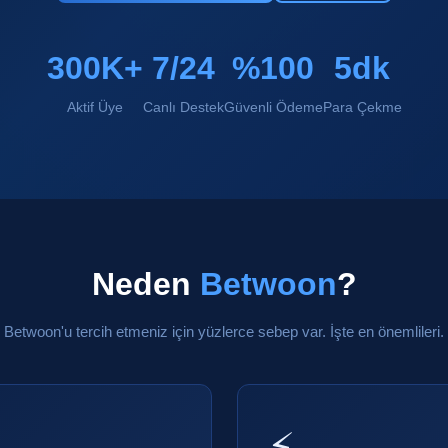
300K+
7/24
%100
5dk
Aktif Üye
Canlı Destek
Güvenli Ödeme
Para Çekme
Neden
Betwoon
?
Betwoon'u tercih etmeniz için yüzlerce sebep var. İşte en önemlileri.

⚡