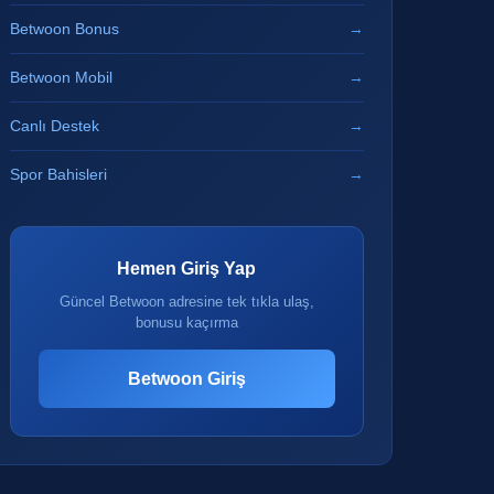
Betwoon Bonus
Betwoon Mobil
Canlı Destek
Spor Bahisleri
Hemen Giriş Yap
Güncel Betwoon adresine tek tıkla ulaş,
bonusu kaçırma
Betwoon Giriş