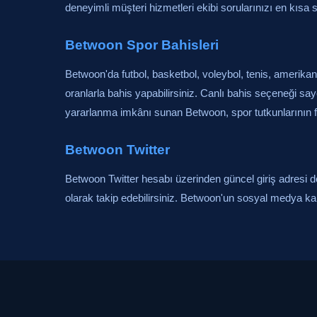
deneyimli müşteri hizmetleri ekibi sorularınızı en kısa 
Betwoon Spor Bahisleri
Betwoon'da futbol, basketbol, voleybol, tenis, amerika
oranlarla bahis yapabilirsiniz. Canlı bahis seçeneği 
yararlanma imkânı sunan Betwoon, spor tutkunlarının fav
Betwoon Twitter
Betwoon Twitter hesabı üzerinden güncel giriş adresi de
olarak takip edebilirsiniz. Betwoon'un sosyal medya kana