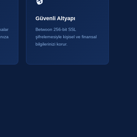
Güvenli Altyapı
kalar
Betwoon 256-bit SSL
ınıza
şifrelemesiyle kişisel ve finansal
bilgilerinizi korur.