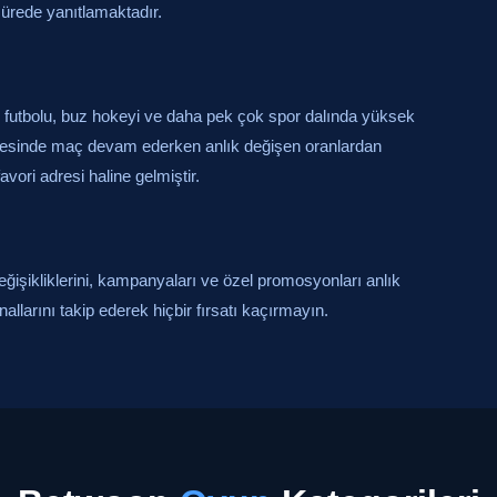
sürede yanıtlamaktadır.
n futbolu, buz hokeyi ve daha pek çok spor dalında yüksek
sayesinde maç devam ederken anlık değişen oranlardan
ori adresi haline gelmiştir.
ğişikliklerini, kampanyaları ve özel promosyonları anlık
llarını takip ederek hiçbir fırsatı kaçırmayın.