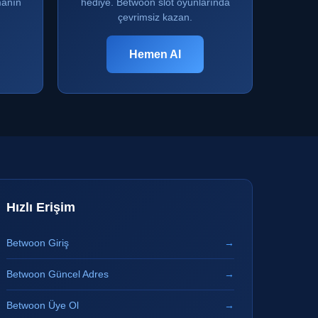
manın
hediye. Betwoon slot oyunlarında
çevrimsiz kazan.
Hemen Al
Hızlı Erişim
Betwoon Giriş
Betwoon Güncel Adres
Betwoon Üye Ol