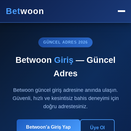
Bet
woon
GÜNCEL ADRES 2026
Betwoon
Giriş
— Güncel
Adres
Betwoon güncel giriş adresine anında ulaşın.
Güvenli, hızlı ve kesintisiz bahis deneyimi için
doğru adrestesiniz.
Betwoon'a Giriş Yap
Üye Ol