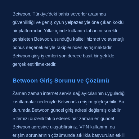
Betwoon, Türkiye'deki bahis severler arasında
güvenilirliği ve geniş oyun yelpazesiyle öne çıkan köklü
bir platformdur. Yıllar içinde kullanıcı tabanını sürekli
genişleten Betwoon, sunduğu kaliteli hizmet ve avantajlı
bonus seçenekleriyle rakiplerinden ayrışmaktadır.
Betwoon giriş işlemleri son derece basit bir şekilde
gerçekleştirilmektedir.
Betwoon Giriş Sorunu ve Çözümü
Zaman zaman internet servis sağlayıcılarının uyguladığı
kısıtlamalar nedeniyle Betwoon'a erişim güçleşebilir. Bu
durumda Betwoon güncel giriş adresi değişmiş olabilir.
Sitemizi düzenli takip ederek her zaman en güncel
Betwoon adresine ulaşabilirsiniz. VPN kullanımı da
erişim sorunlarının çözümünde sıklıkla başvurulan etkili