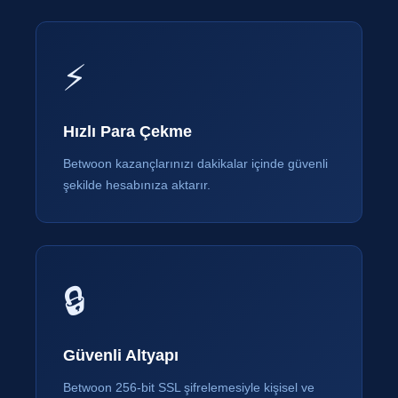
⚡
Hızlı Para Çekme
Betwoon kazançlarınızı dakikalar içinde güvenli
şekilde hesabınıza aktarır.
🔒
Güvenli Altyapı
Betwoon 256-bit SSL şifrelemesiyle kişisel ve