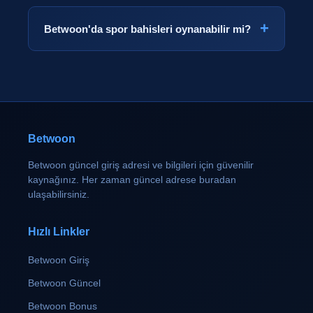
Betwoon yasal kısıtlamalar nedeniyle zaman
zaman adres değişikliğine gidebilmektedir. Güncel
Betwoon'da spor bahisleri oynanabilir mi?
adrese her zaman sitemizden ulaşabilirsiniz.
Betwoon geniş spor bahisleri seçeneği
sunmaktadır. Futbol, basketbol, tenis ve daha
fazlası için bahis yapabilirsiniz.
Betwoon
Betwoon güncel giriş adresi ve bilgileri için güvenilir
kaynağınız. Her zaman güncel adrese buradan
ulaşabilirsiniz.
Hızlı Linkler
Betwoon Giriş
Betwoon Güncel
Betwoon Bonus