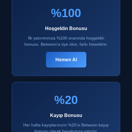
%100
Hoşgeldin Bonusu
İlk yatırımınıza %100 oranında hoşgeldin
bonusu. Betwoon'a üye olun, farkı hissettirin.
Hemen Al
%20
Kayıp Bonusu
Her hafta kayıplarınızın %20'si Betwoon kayıp
bonusu olarak hesabınıza yatırılır.