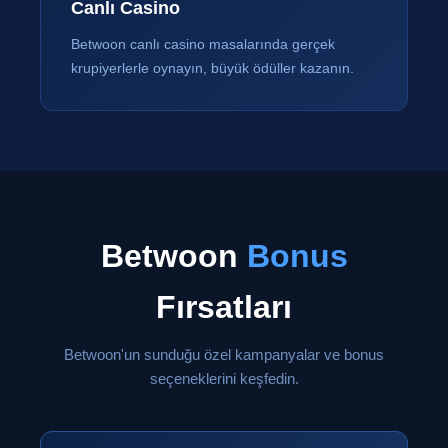
Canlı Casino
Betwoon canlı casino masalarında gerçek
krupiyerlerle oynayın, büyük ödüller kazanın.
Betwoon
Bonus
Fırsatları
Betwoon'un sunduğu özel kampanyalar ve bonus
seçeneklerini keşfedin.