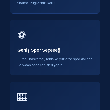
finansal bilgilerinizi korur.
⚽
Geniş Spor Seçeneği
Futbol, basketbol, tenis ve yüzlerce spor dalında
Betwoon spor bahisleri yapın.
🎰