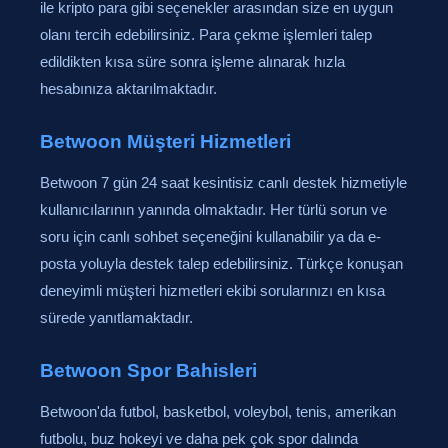
ile kripto para gibi seçenekler arasından size en uygun
olanı tercih edebilirsiniz. Para çekme işlemleri talep
edildikten kısa süre sonra işleme alınarak hızla
hesabınıza aktarılmaktadır.
Betwoon Müşteri Hizmetleri
Betwoon 7 gün 24 saat kesintisiz canlı destek hizmetiyle
kullanıcılarının yanında olmaktadır. Her türlü sorun ve
soru için canlı sohbet seçeneğini kullanabilir ya da e-
posta yoluyla destek talep edebilirsiniz. Türkçe konuşan
deneyimli müşteri hizmetleri ekibi sorularınızı en kısa
sürede yanıtlamaktadır.
Betwoon Spor Bahisleri
Betwoon'da futbol, basketbol, voleybol, tenis, amerikan
futbolu, buz hokeyi ve daha pek çok spor dalında