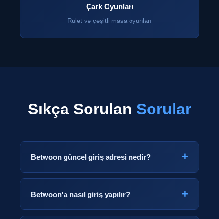
Çark Oyunları
Rulet ve çeşitli masa oyunları
Sıkça Sorulan
Sorular
Betwoon güncel giriş adresi nedir?
Betwoon güncel giriş adresi
tr.453betwoonresmi.com olarak güncellenmektedir.
Betwoon'a nasıl giriş yapılır?
Siteye erişim sorunu yaşadığınızda bu adresi
kullanabilirsiniz.
Betwoon'a giriş yapmak için güncel adresi