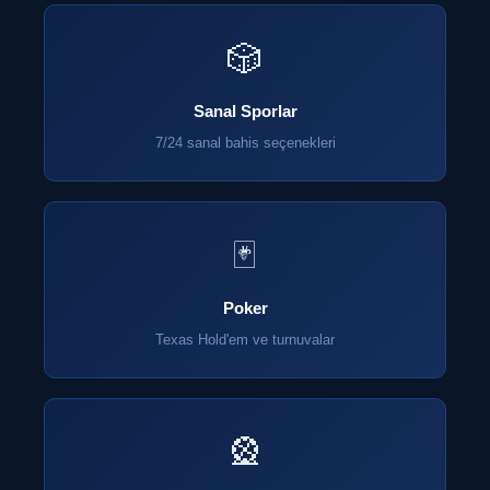
🎲
Sanal Sporlar
7/24 sanal bahis seçenekleri
🃏
Poker
Texas Hold'em ve turnuvalar
🎡