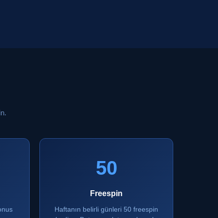
n.
50
Freespin
onus
Haftanın belirli günleri 50 freespin