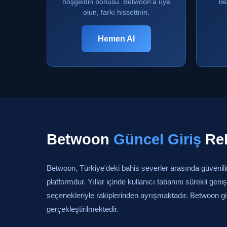
hoşgeldin bonusu. Betwoon'a üye
Be
olun, farkı hissettirin.
Hemen Al
Betwoon
Güncel Giriş
Reh
Betwoon, Türkiye'deki bahis severler arasında güvenilir
platformdur. Yıllar içinde kullanıcı tabanını sürekli ge
seçenekleriyle rakiplerinden ayrışmaktadır. Betwoon gir
gerçekleştirilmektedir.