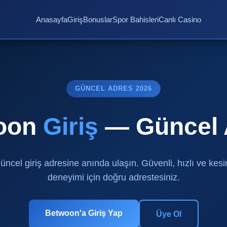
Anasayfa
Giriş
Bonuslar
Spor Bahisleri
Canlı Casino
GÜNCEL ADRES 2026
oon
Giriş
— Güncel 
ncel giriş adresine anında ulaşın. Güvenli, hızlı ve kesin
deneyimi için doğru adrestesiniz.
Betwoon'a Giriş Yap
Üye Ol