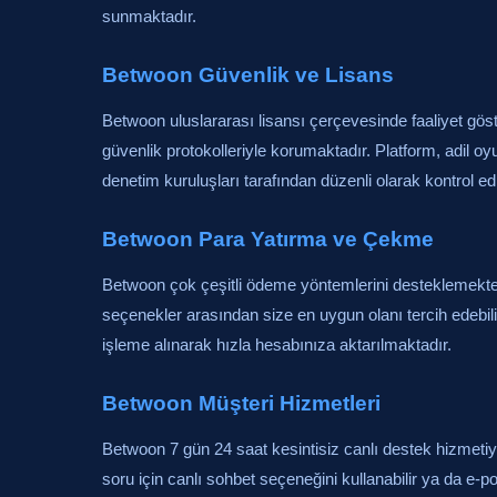
sunmaktadır.
Betwoon Güvenlik ve Lisans
Betwoon uluslararası lisansı çerçevesinde faaliyet göste
güvenlik protokolleriyle korumaktadır. Platform, adil oy
denetim kuruluşları tarafından düzenli olarak kontrol ed
Betwoon Para Yatırma ve Çekme
Betwoon çok çeşitli ödeme yöntemlerini desteklemektedir
seçenekler arasından size en uygun olanı tercih edebili
işleme alınarak hızla hesabınıza aktarılmaktadır.
Betwoon Müşteri Hizmetleri
Betwoon 7 gün 24 saat kesintisiz canlı destek hizmetiyl
soru için canlı sohbet seçeneğini kullanabilir ya da e-p