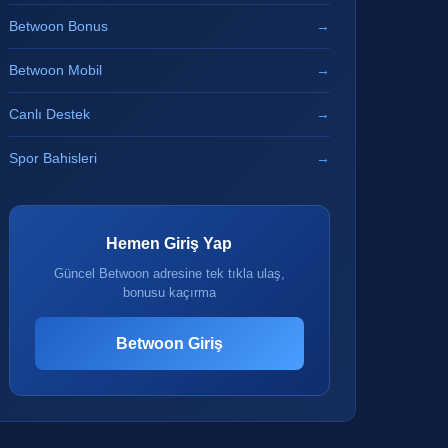
Betwoon Bonus
Betwoon Mobil
Canlı Destek
Spor Bahisleri
Hemen Giriş Yap
Güncel Betwoon adresine tek tıkla ulaş,
bonusu kaçırma
Betwoon Giriş