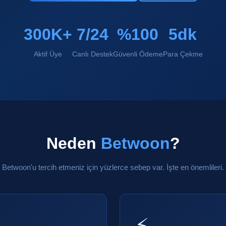
300K+
7/24
%100
5dk
Aktif Üye
Canlı Destek
Güvenli Ödeme
Para Çekme
Neden
Betwoon
?
Betwoon'u tercih etmeniz için yüzlerce sebep var. İşte en önemlileri.

⚡