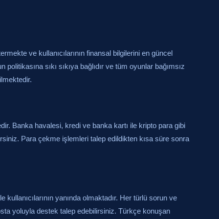
rmekte ve kullanıcılarının finansal bilgilerini en güncel
un politikasına sıkı sıkıya bağlıdır ve tüm oyunlar bağımsız
ilmektedir.
. Banka havalesi, kredi ve banka kartı ile kripto para gibi
rsiniz. Para çekme işlemleri talep edildikten kısa süre sonra
e kullanıcılarının yanında olmaktadır. Her türlü sorun ve
osta yoluyla destek talep edebilirsiniz. Türkçe konuşan