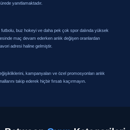
sürede yanıtlamaktadır.
n futbolu, buz hokeyi ve daha pek çok spor dalında yüksek
sayesinde maç devam ederken anlık değişen oranlardan
ori adresi haline gelmiştir.
ğişikliklerini, kampanyaları ve özel promosyonları anlık
llarını takip ederek hiçbir fırsatı kaçırmayın.