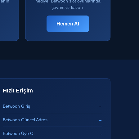
manın
hediye. Betwoon slot oyunlarında
çevrimsiz kazan.
Hemen Al
Hızlı Erişim
Betwoon Giriş
Betwoon Güncel Adres
Betwoon Üye Ol