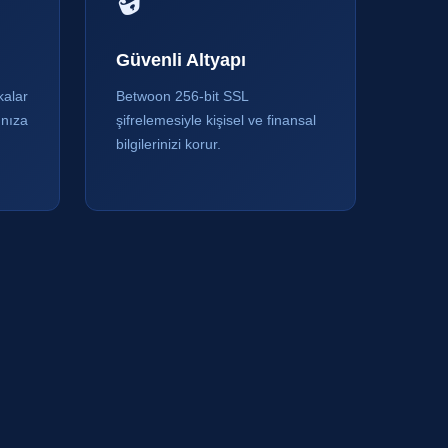
Güvenli Altyapı
kalar
Betwoon 256-bit SSL
ınıza
şifrelemesiyle kişisel ve finansal
bilgilerinizi korur.