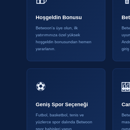
Hoşgeldin Bonusu
Be
Betwoon'a üye olun, ilk
Betw
yatırımınıza özel yüksek
uyum
hoşgeldin bonusundan hemen
Andr
yararlanın.
giriş
⚽

Geniş Spor Seçeneği
Can
Futbol, basketbol, tenis ve
Betw
yüzlerce spor dalında Betwoon
masa
spor bahisleri yapın.
oyna