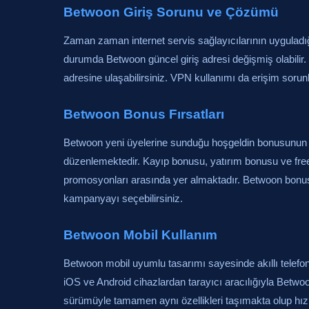
Betwoon Giriş Sorunu ve Çözümü
Zaman zaman internet servis sağlayıcılarının uyguladığ
durumda Betwoon güncel giriş adresi değişmiş olabilir
adresine ulaşabilirsiniz. VPN kullanımı da erişim sorun
Betwoon Bonus Fırsatları
Betwoon yeni üyelerine sunduğu hoşgeldin bonusunun 
düzenlemektedir. Kayıp bonusu, yatırım bonusu ve frees
promosyonları arasında yer almaktadır. Betwoon bonus 
kampanyayı seçebilirsiniz.
Betwoon Mobil Kullanım
Betwoon mobil uyumlu tasarımı sayesinde akıllı telefon
iOS ve Android cihazlardan tarayıcı aracılığıyla Betwoo
sürümüyle tamamen aynı özellikleri taşımakta olup hı