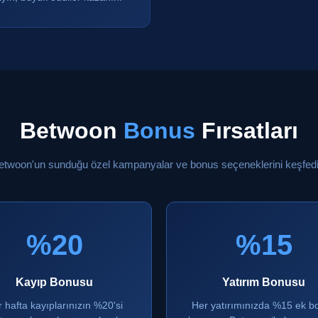
Betwoon
Bonus
Fırsatları
etwoon'un sunduğu özel kampanyalar ve bonus seçeneklerini keşfedi
%20
%15
Kayıp Bonusu
Yatırım Bonusu
 hafta kayıplarınızın %20'si
Her yatırımınızda %15 ek b