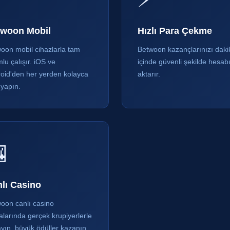
twoon Mobil
Hızlı Para Çekme
oon mobil cihazlarla tam
Betwoon kazançlarınızı daki
lu çalışır. iOS ve
içinde güvenli şekilde hesab
oid'den her yerden kolayca
aktarır.
 yapın.

lı Casino
oon canlı casino
larında gerçek krupiyerlerle
yın, büyük ödüller kazanın.