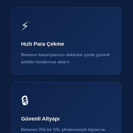
⚡
Hızlı Para Çekme
Betwoon kazançlarınızı dakikalar içinde güvenli
şekilde hesabınıza aktarır.
🔒
Güvenli Altyapı
Betwoon 256-bit SSL şifrelemesiyle kişisel ve