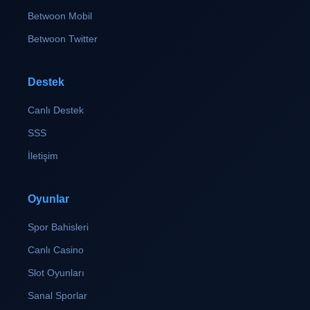
Betwoon Mobil
Betwoon Twitter
Destek
Canlı Destek
SSS
İletişim
Oyunlar
Spor Bahisleri
Canlı Casino
Slot Oyunları
Sanal Sporlar