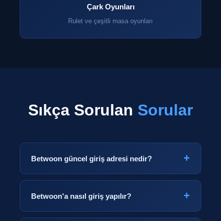
Çark Oyunları
Rulet ve çeşitli masa oyunları
Sıkça Sorulan
Sorular
Betwoon güncel giriş adresi nedir?
Betwoon güncel giriş adresi
tr.453betwoonresmi.com olarak güncellenmektedir.
Betwoon'a nasıl giriş yapılır?
Siteye erişim sorunu yaşadığınızda bu adresi
kullanabilirsiniz.
Betwoon'a giriş yapmak için güncel adresi