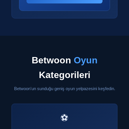
Betwoon
Oyun
Kategorileri
Betwoon'un sunduğu geniş oyun yelpazesini keşfedin.
⚽