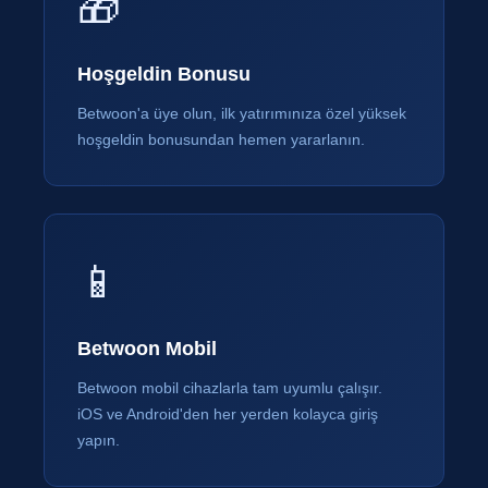
🎁
Hoşgeldin Bonusu
Betwoon'a üye olun, ilk yatırımınıza özel yüksek
hoşgeldin bonusundan hemen yararlanın.
📱
Betwoon Mobil
Betwoon mobil cihazlarla tam uyumlu çalışır.
iOS ve Android'den her yerden kolayca giriş
yapın.