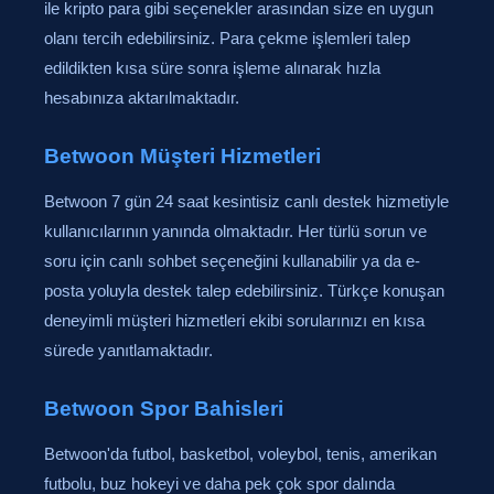
ile kripto para gibi seçenekler arasından size en uygun
olanı tercih edebilirsiniz. Para çekme işlemleri talep
edildikten kısa süre sonra işleme alınarak hızla
hesabınıza aktarılmaktadır.
Betwoon Müşteri Hizmetleri
Betwoon 7 gün 24 saat kesintisiz canlı destek hizmetiyle
kullanıcılarının yanında olmaktadır. Her türlü sorun ve
soru için canlı sohbet seçeneğini kullanabilir ya da e-
posta yoluyla destek talep edebilirsiniz. Türkçe konuşan
deneyimli müşteri hizmetleri ekibi sorularınızı en kısa
sürede yanıtlamaktadır.
Betwoon Spor Bahisleri
Betwoon'da futbol, basketbol, voleybol, tenis, amerikan
futbolu, buz hokeyi ve daha pek çok spor dalında