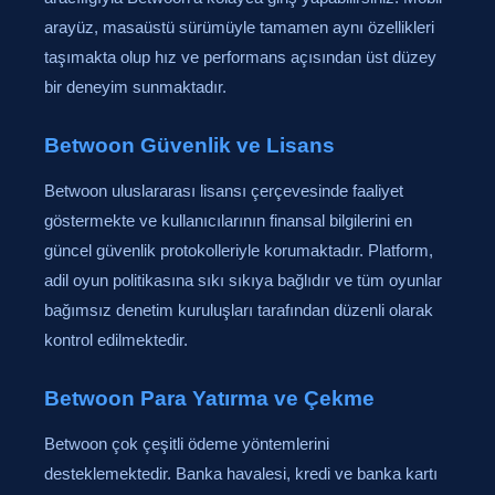
arayüz, masaüstü sürümüyle tamamen aynı özellikleri
taşımakta olup hız ve performans açısından üst düzey
bir deneyim sunmaktadır.
Betwoon Güvenlik ve Lisans
Betwoon uluslararası lisansı çerçevesinde faaliyet
göstermekte ve kullanıcılarının finansal bilgilerini en
güncel güvenlik protokolleriyle korumaktadır. Platform,
adil oyun politikasına sıkı sıkıya bağlıdır ve tüm oyunlar
bağımsız denetim kuruluşları tarafından düzenli olarak
kontrol edilmektedir.
Betwoon Para Yatırma ve Çekme
Betwoon çok çeşitli ödeme yöntemlerini
desteklemektedir. Banka havalesi, kredi ve banka kartı