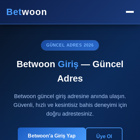
Bet
woon
GÜNCEL ADRES 2026
Betwoon
Giriş
— Güncel
Adres
Betwoon güncel giriş adresine anında ulaşın.
Güvenli, hızlı ve kesintisiz bahis deneyimi için
doğru adrestesiniz.
Betwoon'a Giriş Yap
Üye Ol