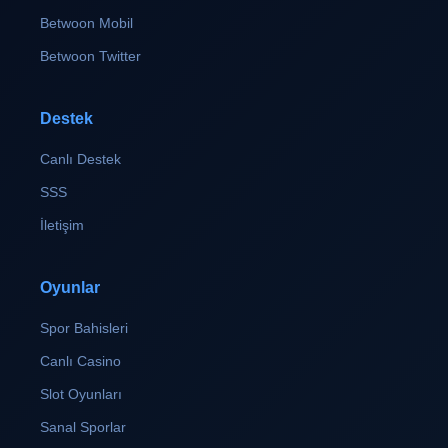
Betwoon Mobil
Betwoon Twitter
Destek
Canlı Destek
SSS
İletişim
Oyunlar
Spor Bahisleri
Canlı Casino
Slot Oyunları
Sanal Sporlar