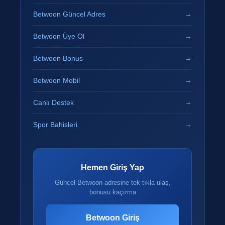
Betwoon Güncel Adres
Betwoon Üye Ol
Betwoon Bonus
Betwoon Mobil
Canlı Destek
Spor Bahisleri
Hemen Giriş Yap
Güncel Betwoon adresine tek tıkla ulaş,
bonusu kaçırma
Betwoon Giriş