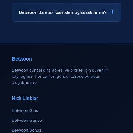
Betwoon yasal kısıtlamalar nedeniyle zaman
zaman adres değişikliğine gidebilmektedir. Güncel
Betwoon'da spor bahisleri oynanabilir mi?
adrese her zaman sitemizden ulaşabilirsiniz.
Betwoon geniş spor bahisleri seçeneği
sunmaktadır. Futbol, basketbol, tenis ve daha
fazlası için bahis yapabilirsiniz.
Betwoon
Betwoon güncel giriş adresi ve bilgileri için güvenilir
kaynağınız. Her zaman güncel adrese buradan
ulaşabilirsiniz.
Hızlı Linkler
Betwoon Giriş
Betwoon Güncel
Betwoon Bonus