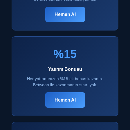
Hemen Al
%15
Yatırım Bonusu
Her yatırımınızda %15 ek bonus kazanın.
Betwoon ile kazanmanın sınırı yok.
Hemen Al