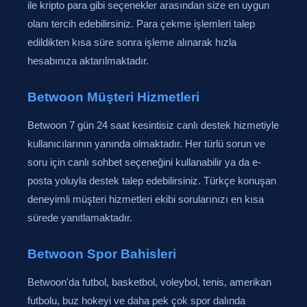
ile kripto para gibi seçenekler arasından size en uygun
olanı tercih edebilirsiniz. Para çekme işlemleri talep
edildikten kısa süre sonra işleme alınarak hızla
hesabınıza aktarılmaktadır.
Betwoon Müşteri Hizmetleri
Betwoon 7 gün 24 saat kesintisiz canlı destek hizmetiyle
kullanıcılarının yanında olmaktadır. Her türlü sorun ve
soru için canlı sohbet seçeneğini kullanabilir ya da e-
posta yoluyla destek talep edebilirsiniz. Türkçe konuşan
deneyimli müşteri hizmetleri ekibi sorularınızı en kısa
sürede yanıtlamaktadır.
Betwoon Spor Bahisleri
Betwoon'da futbol, basketbol, voleybol, tenis, amerikan
futbolu, buz hokeyi ve daha pek çok spor dalında