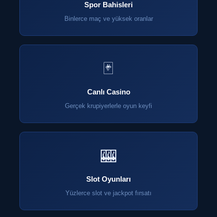
Spor Bahisleri
Binlerce maç ve yüksek oranlar
🃏
Canlı Casino
Gerçek krupiyerlerle oyun keyfi
🎰
Slot Oyunları
Yüzlerce slot ve jackpot fırsatı