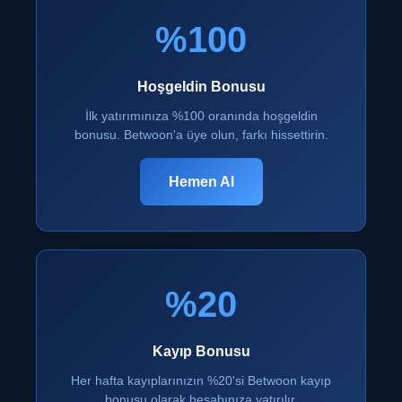
%100
Hoşgeldin Bonusu
İlk yatırımınıza %100 oranında hoşgeldin
bonusu. Betwoon'a üye olun, farkı hissettirin.
Hemen Al
%20
Kayıp Bonusu
Her hafta kayıplarınızın %20'si Betwoon kayıp
bonusu olarak hesabınıza yatırılır.