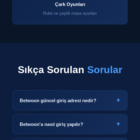
Çark Oyunları
Rulet ve çeşitli masa oyunları
Sıkça Sorulan
Sorular
Betwoon güncel giriş adresi nedir?
Betwoon güncel giriş adresi
tr.453betwoonresmi.com olarak güncellenmektedir.
Betwoon'a nasıl giriş yapılır?
Siteye erişim sorunu yaşadığınızda bu adresi
kullanabilirsiniz.
Betwoon'a giriş yapmak için güncel adresi