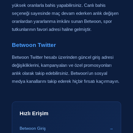
yüksek oranlarla bahis yapabilirsiniz. Canlı bahis
seçeneği sayesinde maç devam ederken anlık değişen
oranlardan yararlanma imkânı sunan Betwoon, spor
tutkunlarının favori adresi haline gelmiştir.
Betwoon Twitter
Betwoon Twitter hesabı üzerinden güncel giriş adresi
değişikliklerini, kampanyaları ve özel promosyonları
anlık olarak takip edebilirsiniz. Betwoon'un sosyal
medya kanallarını takip ederek hiçbir fırsatı kaçırmayın.
Hızlı Erişim
Betwoon Giriş