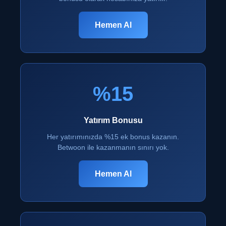
Hemen Al
%15
Yatırım Bonusu
Her yatırımınızda %15 ek bonus kazanın.
Betwoon ile kazanmanın sınırı yok.
Hemen Al