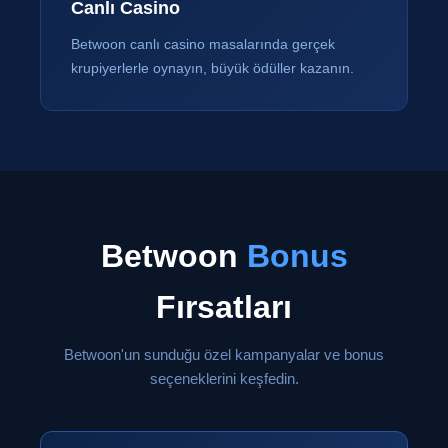
Canlı Casino
Betwoon canlı casino masalarında gerçek
krupiyerlerle oynayın, büyük ödüller kazanın.
Betwoon
Bonus
Fırsatları
Betwoon'un sunduğu özel kampanyalar ve bonus
seçeneklerini keşfedin.