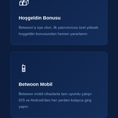
🎁
Hoşgeldin Bonusu
Betwoon'a üye olun, ilk yatırımınıza özel yüksek
hoşgeldin bonusundan hemen yararlanın.
📱
Betwoon Mobil
Betwoon mobil cihazlarla tam uyumlu çalışır.
iOS ve Android'den her yerden kolayca giriş
yapın.