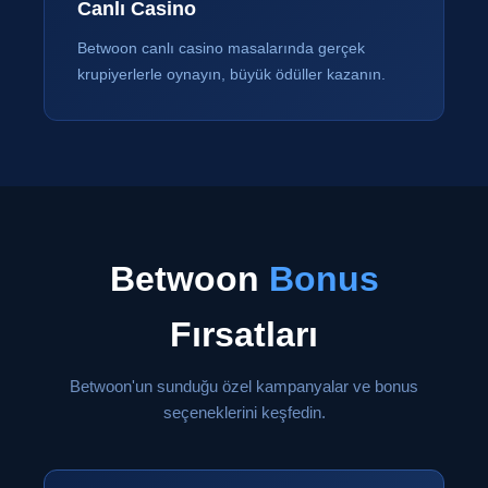
Canlı Casino
Betwoon canlı casino masalarında gerçek
krupiyerlerle oynayın, büyük ödüller kazanın.
Betwoon
Bonus
Fırsatları
Betwoon'un sunduğu özel kampanyalar ve bonus
seçeneklerini keşfedin.