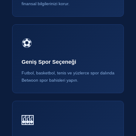
finansal bilgilerinizi korur.
⚽
Geniş Spor Seçeneği
Futbol, basketbol, tenis ve yüzlerce spor dalında
Betwoon spor bahisleri yapın.
🎰