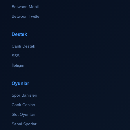
Betwoon Mobil
Betwoon Twitter
Destek
Canlı Destek
SSS
İletişim
Oyunlar
Spor Bahisleri
Canlı Casino
Slot Oyunları
Sanal Sporlar