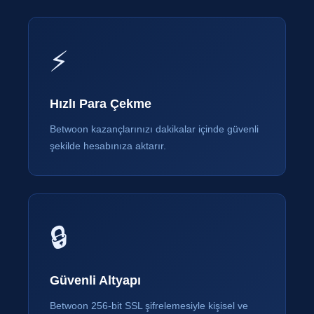
⚡
Hızlı Para Çekme
Betwoon kazançlarınızı dakikalar içinde güvenli
şekilde hesabınıza aktarır.
🔒
Güvenli Altyapı
Betwoon 256-bit SSL şifrelemesiyle kişisel ve