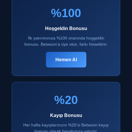
%100
Hoşgeldin Bonusu
İlk yatırımınıza %100 oranında hoşgeldin
bonusu. Betwoon'a üye olun, farkı hissettirin.
Hemen Al
%20
Kayıp Bonusu
Her hafta kayıplarınızın %20'si Betwoon kayıp
bonusu olarak hesabınıza yatırılır.