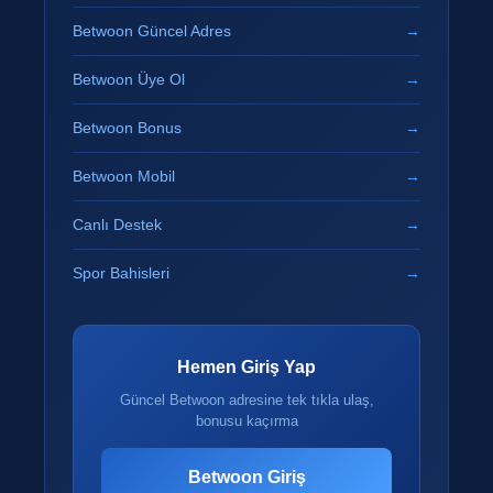
Betwoon Güncel Adres
Betwoon Üye Ol
Betwoon Bonus
Betwoon Mobil
Canlı Destek
Spor Bahisleri
Hemen Giriş Yap
Güncel Betwoon adresine tek tıkla ulaş,
bonusu kaçırma
Betwoon Giriş