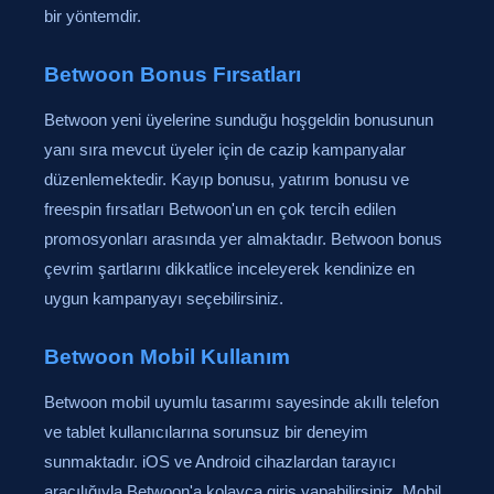
bir yöntemdir.
Betwoon Bonus Fırsatları
Betwoon yeni üyelerine sunduğu hoşgeldin bonusunun
yanı sıra mevcut üyeler için de cazip kampanyalar
düzenlemektedir. Kayıp bonusu, yatırım bonusu ve
freespin fırsatları Betwoon'un en çok tercih edilen
promosyonları arasında yer almaktadır. Betwoon bonus
çevrim şartlarını dikkatlice inceleyerek kendinize en
uygun kampanyayı seçebilirsiniz.
Betwoon Mobil Kullanım
Betwoon mobil uyumlu tasarımı sayesinde akıllı telefon
ve tablet kullanıcılarına sorunsuz bir deneyim
sunmaktadır. iOS ve Android cihazlardan tarayıcı
aracılığıyla Betwoon'a kolayca giriş yapabilirsiniz. Mobil