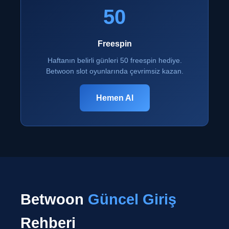
50
Freespin
Haftanın belirli günleri 50 freespin hediye.
Betwoon slot oyunlarında çevrimsiz kazan.
Hemen Al
Betwoon
Güncel Giriş
Rehberi