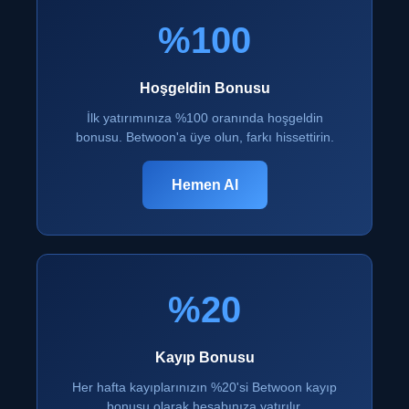
%100
Hoşgeldin Bonusu
İlk yatırımınıza %100 oranında hoşgeldin
bonusu. Betwoon'a üye olun, farkı hissettirin.
Hemen Al
%20
Kayıp Bonusu
Her hafta kayıplarınızın %20'si Betwoon kayıp
bonusu olarak hesabınıza yatırılır.