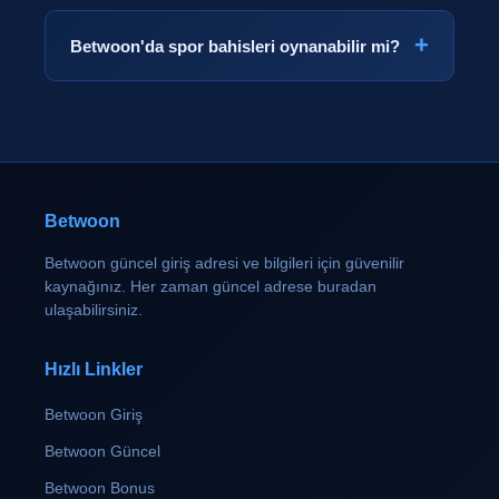
Betwoon yasal kısıtlamalar nedeniyle zaman
zaman adres değişikliğine gidebilmektedir. Güncel
Betwoon'da spor bahisleri oynanabilir mi?
adrese her zaman sitemizden ulaşabilirsiniz.
Betwoon geniş spor bahisleri seçeneği
sunmaktadır. Futbol, basketbol, tenis ve daha
fazlası için bahis yapabilirsiniz.
Betwoon
Betwoon güncel giriş adresi ve bilgileri için güvenilir
kaynağınız. Her zaman güncel adrese buradan
ulaşabilirsiniz.
Hızlı Linkler
Betwoon Giriş
Betwoon Güncel
Betwoon Bonus