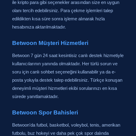
ile kripto para gibi seçenekler arasından size en uygun
olanı tercih edebilirsiniz. Para çekme işlemleri talep
edildikten kısa süre sonra işleme alınarak hızla
hesabınıza aktarılmaktadır.
Betwoon Müşteri Hizmetleri
Betwoon 7 gün 24 saat kesintisiz canlı destek hizmetiyle
kullanıcılarının yanında olmaktadır. Her türlü sorun ve
soru için canlı sohbet seçeneğini kullanabilir ya da e-
posta yoluyla destek talep edebilirsiniz. Türkçe konuşan
deneyimli müşteri hizmetleri ekibi sorularınızı en kısa
sürede yanıtlamaktadır.
Betwoon Spor Bahisleri
Betwoon'da futbol, basketbol, voleybol, tenis, amerikan
futbolu, buz hokeyi ve daha pek çok spor dalında