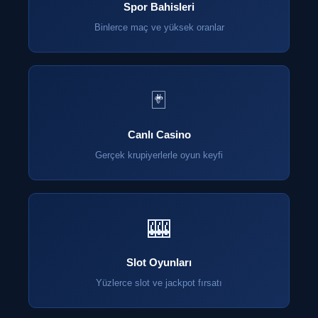
Spor Bahisleri
Binlerce maç ve yüksek oranlar
🃏
Canlı Casino
Gerçek krupiyerlerle oyun keyfi
🎰
Slot Oyunları
Yüzlerce slot ve jackpot fırsatı