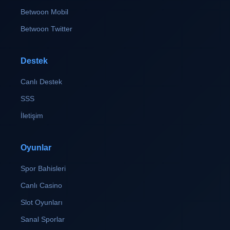
Betwoon Mobil
Betwoon Twitter
Destek
Canlı Destek
SSS
İletişim
Oyunlar
Spor Bahisleri
Canlı Casino
Slot Oyunları
Sanal Sporlar