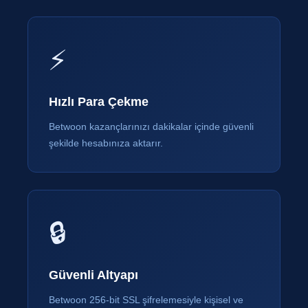
⚡
Hızlı Para Çekme
Betwoon kazançlarınızı dakikalar içinde güvenli
şekilde hesabınıza aktarır.
🔒
Güvenli Altyapı
Betwoon 256-bit SSL şifrelemesiyle kişisel ve