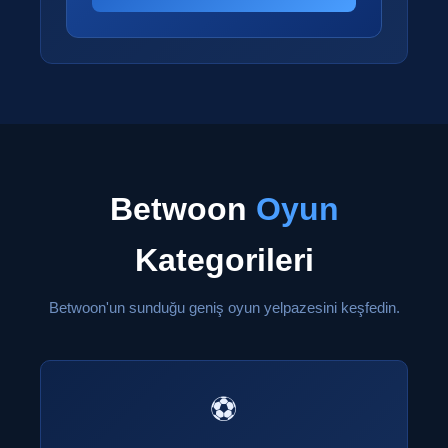
Betwoon
Oyun
Kategorileri
Betwoon'un sunduğu geniş oyun yelpazesini keşfedin.
⚽