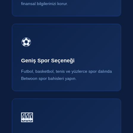
finansal bilgilerinizi korur.
⚽
Geniş Spor Seçeneği
Futbol, basketbol, tenis ve yüzlerce spor dalında
Betwoon spor bahisleri yapın.
🎰