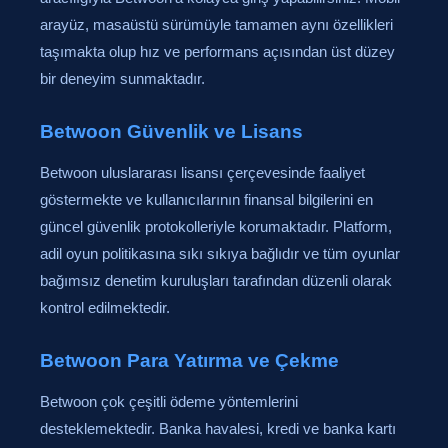
arayüz, masaüstü sürümüyle tamamen aynı özellikleri
taşımakta olup hız ve performans açısından üst düzey
bir deneyim sunmaktadır.
Betwoon Güvenlik ve Lisans
Betwoon uluslararası lisansı çerçevesinde faaliyet
göstermekte ve kullanıcılarının finansal bilgilerini en
güncel güvenlik protokolleriyle korumaktadır. Platform,
adil oyun politikasına sıkı sıkıya bağlıdır ve tüm oyunlar
bağımsız denetim kuruluşları tarafından düzenli olarak
kontrol edilmektedir.
Betwoon Para Yatırma ve Çekme
Betwoon çok çeşitli ödeme yöntemlerini
desteklemektedir. Banka havalesi, kredi ve banka kartı