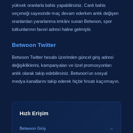
yüksek oranlarla bahis yapabilirsiniz. Canlı bahis
seçeneği sayesinde maç devam ederken anlık değişen
oranlardan yararlanma imkânı sunan Betwoon, spor
tutkunlarının favori adresi haline gelmiştir.
Betwoon Twitter
Betwoon Twitter hesabı üzerinden güncel giriş adresi
değişikliklerini, kampanyaları ve özel promosyonları
anlık olarak takip edebilirsiniz. Betwoon'un sosyal
medya kanallarını takip ederek hiçbir fırsatı kaçırmayın.
Hızlı Erişim
Betwoon Giriş