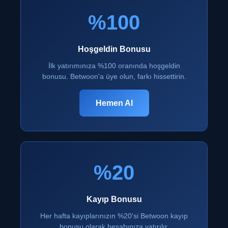
%100
Hoşgeldin Bonusu
İlk yatırımınıza %100 oranında hoşgeldin
bonusu. Betwoon'a üye olun, farkı hissettirin.
Hemen Al
%20
Kayıp Bonusu
Her hafta kayıplarınızın %20'si Betwoon kayıp
bonusu olarak hesabınıza yatırılır.