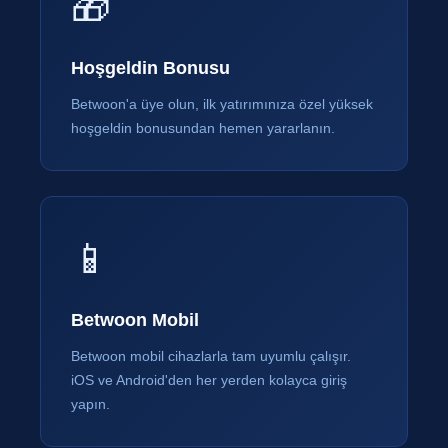
🎁
Hoşgeldin Bonusu
Betwoon'a üye olun, ilk yatırımınıza özel yüksek
hoşgeldin bonusundan hemen yararlanın.
📱
Betwoon Mobil
Betwoon mobil cihazlarla tam uyumlu çalışır.
iOS ve Android'den her yerden kolayca giriş
yapın.