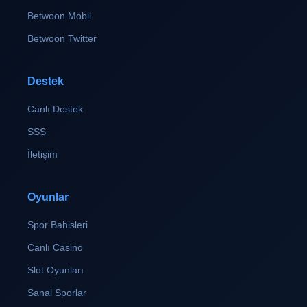
Betwoon Mobil
Betwoon Twitter
Destek
Canlı Destek
SSS
İletişim
Oyunlar
Spor Bahisleri
Canlı Casino
Slot Oyunları
Sanal Sporlar