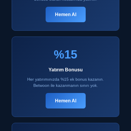
Hemen Al
%15
Yatırım Bonusu
Her yatırımınızda %15 ek bonus kazanın.
Betwoon ile kazanmanın sınırı yok.
Hemen Al