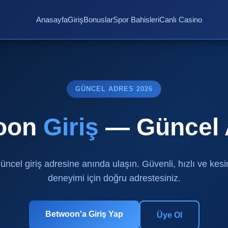
Anasayfa
Giriş
Bonuslar
Spor Bahisleri
Canlı Casino
GÜNCEL ADRES 2026
oon
Giriş
— Güncel 
ncel giriş adresine anında ulaşın. Güvenli, hızlı ve kesin
deneyimi için doğru adrestesiniz.
Betwoon'a Giriş Yap
Üye Ol