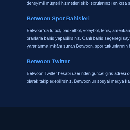
deneyimli müşteri hizmetleri ekibi sorularınızı en kısa 
Betwoon Spor Bahisleri
Betwoon'da futbol, basketbol, voleybol, tenis, amerika
oranlarla bahis yapabilirsiniz. Canlı bahis seçeneği 
yararlanma imkânı sunan Betwoon, spor tutkunlarının fav
Betwoon Twitter
Betwoon Twitter hesabı üzerinden güncel giriş adresi de
olarak takip edebilirsiniz. Betwoon'un sosyal medya kana