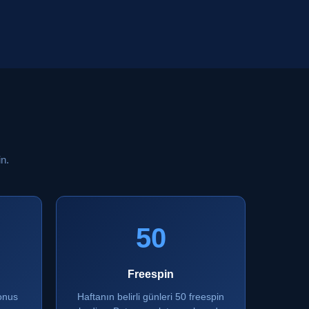
n.
50
Freespin
onus
Haftanın belirli günleri 50 freespin