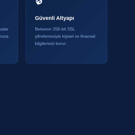
Güvenli Altyapı
kalar
Betwoon 256-bit SSL
ınıza
şifrelemesiyle kişisel ve finansal
bilgilerinizi korur.