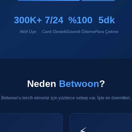
300K+
7/24
%100
5dk
Aktif Üye
Canlı Destek
Güvenli Ödeme
Para Çekme
Neden
Betwoon
?
Betwoon'u tercih etmeniz için yüzlerce sebep var. İşte en önemlileri.

⚡