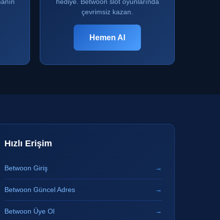
manın
hediye. Betwoon slot oyunlarında
çevrimsiz kazan.
Hemen Al
Hızlı Erişim
Betwoon Giriş
Betwoon Güncel Adres
Betwoon Üye Ol