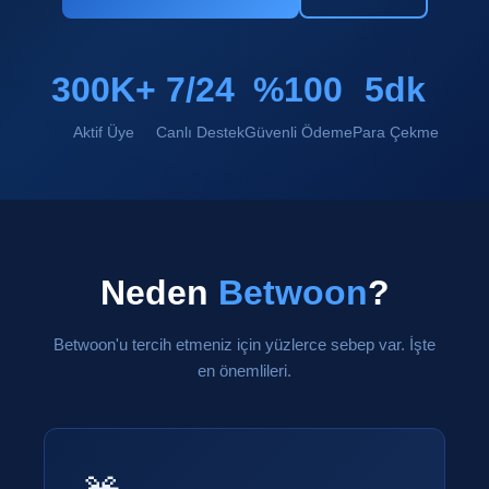
300K+
7/24
%100
5dk
Aktif Üye
Canlı Destek
Güvenli Ödeme
Para Çekme
Neden
Betwoon
?
Betwoon'u tercih etmeniz için yüzlerce sebep var. İşte
en önemlileri.