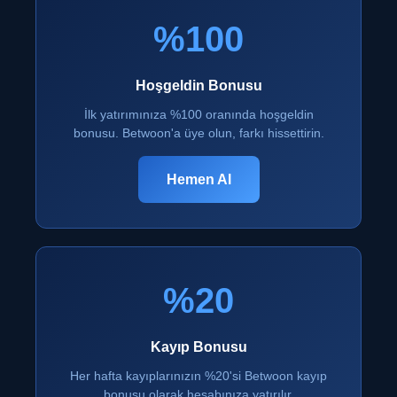
%100
Hoşgeldin Bonusu
İlk yatırımınıza %100 oranında hoşgeldin
bonusu. Betwoon'a üye olun, farkı hissettirin.
Hemen Al
%20
Kayıp Bonusu
Her hafta kayıplarınızın %20'si Betwoon kayıp
bonusu olarak hesabınıza yatırılır.