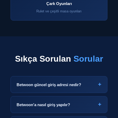
Çark Oyunları
Rulet ve çeşitli masa oyunları
Sıkça Sorulan
Sorular
Betwoon güncel giriş adresi nedir?
Betwoon güncel giriş adresi
tr.453betwoonresmi.com olarak güncellenmektedir.
Betwoon'a nasıl giriş yapılır?
Siteye erişim sorunu yaşadığınızda bu adresi
kullanabilirsiniz.
Betwoon'a giriş yapmak için güncel adresi