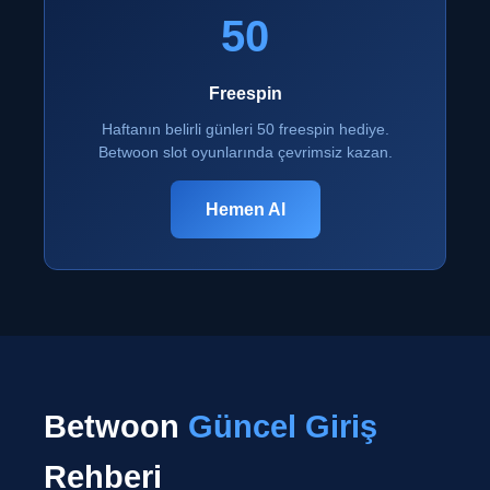
50
Freespin
Haftanın belirli günleri 50 freespin hediye.
Betwoon slot oyunlarında çevrimsiz kazan.
Hemen Al
Betwoon
Güncel Giriş
Rehberi