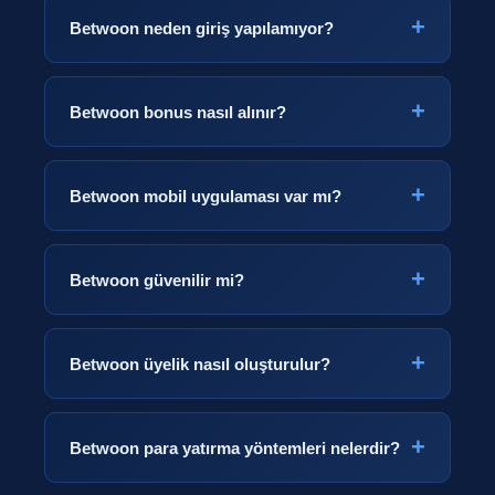
tarayıcınıza yazın, kullanıcı adı ve şifrenizle
Betwoon neden giriş yapılamıyor?
oturum açın.
Betwoon'a erişim sorunu yaşıyorsanız güncel
adres değişmiş olabilir. Güncel adres için sitemizi
Betwoon bonus nasıl alınır?
takip edin.
Betwoon'da üyelik sonrası hoşgeldin bonusu
otomatik olarak tanımlanır. Detaylar için bonuslar
Betwoon mobil uygulaması var mı?
sayfasını inceleyin.
Betwoon mobil uyumlu bir platformdur. Tarayıcı
üzerinden mobil cihazlardan kolayca erişebilirsiniz.
Betwoon güvenilir mi?
Betwoon lisanslı bir platform olarak güvenli
altyapıyla hizmet vermektedir.
Betwoon üyelik nasıl oluşturulur?
Betwoon güncel adresine girerek üye ol butonuna
tıklayın, bilgilerinizi doldurun ve hesabınızı
Betwoon para yatırma yöntemleri nelerdir?
oluşturun.