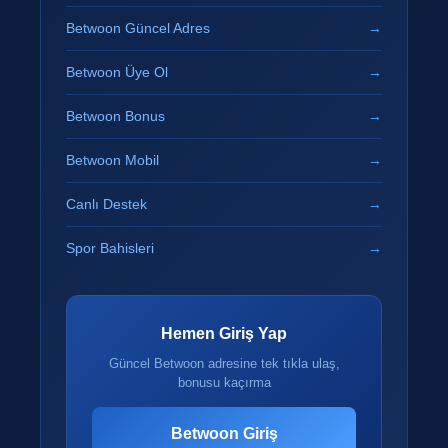
Betwoon Güncel Adres
Betwoon Üye Ol
Betwoon Bonus
Betwoon Mobil
Canlı Destek
Spor Bahisleri
Hemen Giriş Yap
Güncel Betwoon adresine tek tıkla ulaş,
bonusu kaçırma
Betwoon Giriş