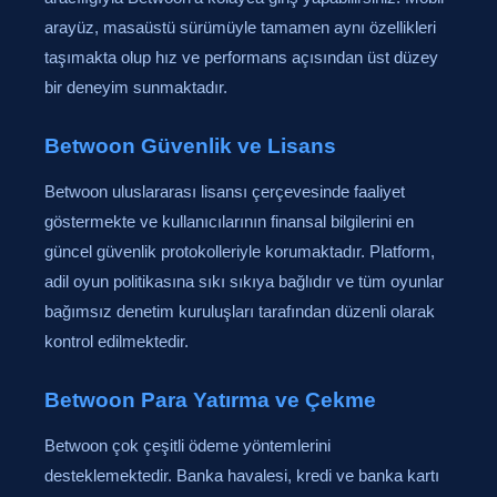
arayüz, masaüstü sürümüyle tamamen aynı özellikleri
taşımakta olup hız ve performans açısından üst düzey
bir deneyim sunmaktadır.
Betwoon Güvenlik ve Lisans
Betwoon uluslararası lisansı çerçevesinde faaliyet
göstermekte ve kullanıcılarının finansal bilgilerini en
güncel güvenlik protokolleriyle korumaktadır. Platform,
adil oyun politikasına sıkı sıkıya bağlıdır ve tüm oyunlar
bağımsız denetim kuruluşları tarafından düzenli olarak
kontrol edilmektedir.
Betwoon Para Yatırma ve Çekme
Betwoon çok çeşitli ödeme yöntemlerini
desteklemektedir. Banka havalesi, kredi ve banka kartı