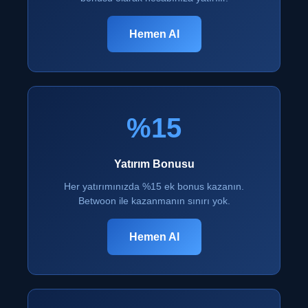
Hemen Al
%15
Yatırım Bonusu
Her yatırımınızda %15 ek bonus kazanın.
Betwoon ile kazanmanın sınırı yok.
Hemen Al