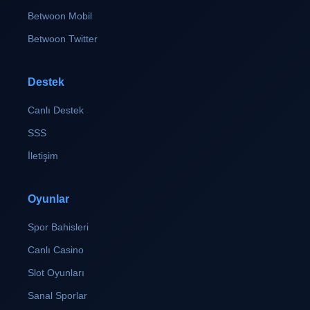
Betwoon Mobil
Betwoon Twitter
Destek
Canlı Destek
SSS
İletişim
Oyunlar
Spor Bahisleri
Canlı Casino
Slot Oyunları
Sanal Sporlar