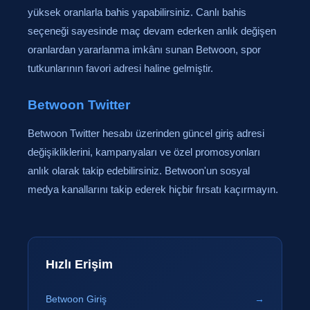
yüksek oranlarla bahis yapabilirsiniz. Canlı bahis
seçeneği sayesinde maç devam ederken anlık değişen
oranlardan yararlanma imkânı sunan Betwoon, spor
tutkunlarının favori adresi haline gelmiştir.
Betwoon Twitter
Betwoon Twitter hesabı üzerinden güncel giriş adresi
değişikliklerini, kampanyaları ve özel promosyonları
anlık olarak takip edebilirsiniz. Betwoon'un sosyal
medya kanallarını takip ederek hiçbir fırsatı kaçırmayın.
Hızlı Erişim
Betwoon Giriş