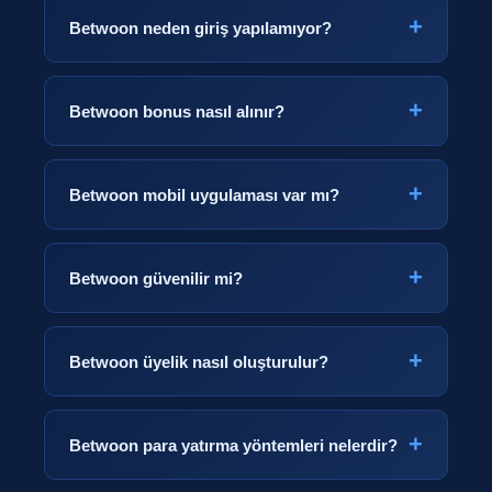
tarayıcınıza yazın, kullanıcı adı ve şifrenizle
Betwoon neden giriş yapılamıyor?
oturum açın.
Betwoon'a erişim sorunu yaşıyorsanız güncel
adres değişmiş olabilir. Güncel adres için sitemizi
Betwoon bonus nasıl alınır?
takip edin.
Betwoon'da üyelik sonrası hoşgeldin bonusu
otomatik olarak tanımlanır. Detaylar için bonuslar
Betwoon mobil uygulaması var mı?
sayfasını inceleyin.
Betwoon mobil uyumlu bir platformdur. Tarayıcı
üzerinden mobil cihazlardan kolayca erişebilirsiniz.
Betwoon güvenilir mi?
Betwoon lisanslı bir platform olarak güvenli
altyapıyla hizmet vermektedir.
Betwoon üyelik nasıl oluşturulur?
Betwoon güncel adresine girerek üye ol butonuna
tıklayın, bilgilerinizi doldurun ve hesabınızı
Betwoon para yatırma yöntemleri nelerdir?
oluşturun.