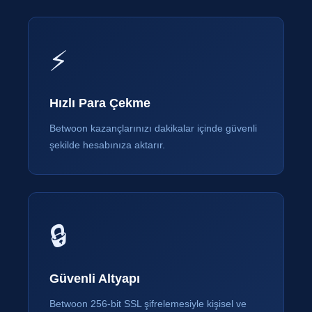
⚡
Hızlı Para Çekme
Betwoon kazançlarınızı dakikalar içinde güvenli
şekilde hesabınıza aktarır.
🔒
Güvenli Altyapı
Betwoon 256-bit SSL şifrelemesiyle kişisel ve