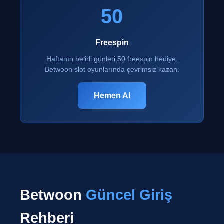
50
Freespin
Haftanın belirli günleri 50 freespin hediye.
Betwoon slot oyunlarında çevrimsiz kazan.
Hemen Al
Betwoon
Güncel Giriş
Rehberi