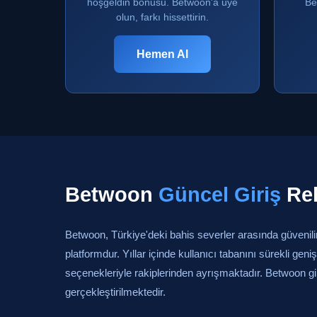
hoşgeldin bonusu. Betwoon'a üye
Be
olun, farkı hissettirin.
Hemen Al
Betwoon
Güncel Giriş
Reh
Betwoon, Türkiye'deki bahis severler arasında güvenilir
platformdur. Yıllar içinde kullanıcı tabanını sürekli ge
seçenekleriyle rakiplerinden ayrışmaktadır. Betwoon gir
gerçekleştirilmektedir.