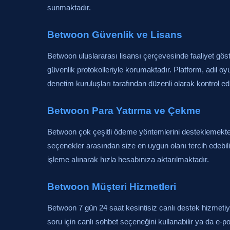
sunmaktadır.
Betwoon Güvenlik ve Lisans
Betwoon uluslararası lisansı çerçevesinde faaliyet göste
güvenlik protokolleriyle korumaktadır. Platform, adil oy
denetim kuruluşları tarafından düzenli olarak kontrol ed
Betwoon Para Yatırma ve Çekme
Betwoon çok çeşitli ödeme yöntemlerini desteklemektedir
seçenekler arasından size en uygun olanı tercih edebili
işleme alınarak hızla hesabınıza aktarılmaktadır.
Betwoon Müşteri Hizmetleri
Betwoon 7 gün 24 saat kesintisiz canlı destek hizmetiyl
soru için canlı sohbet seçeneğini kullanabilir ya da e-p