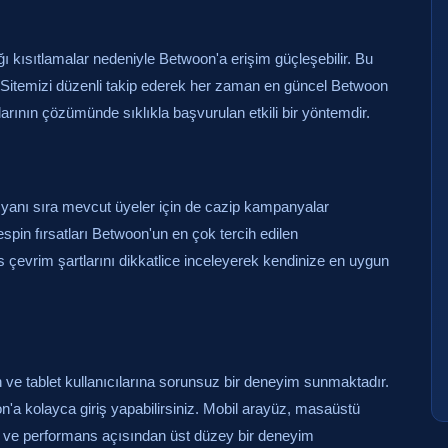
ı kısıtlamalar nedeniyle Betwoon'a erişim güçleşebilir. Bu
. Sitemizi düzenli takip ederek her zaman en güncel Betwoon
larının çözümünde sıklıkla başvurulan etkili bir yöntemdir.
yanı sıra mevcut üyeler için de cazip kampanyalar
pin fırsatları Betwoon'un en çok tercih edilen
çevrim şartlarını dikkatlice inceleyerek kendinize en uygun
 ve tablet kullanıcılarına sorunsuz bir deneyim sunmaktadır.
n'a kolayca giriş yapabilirsiniz. Mobil arayüz, masaüstü
z ve performans açısından üst düzey bir deneyim