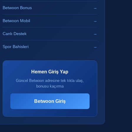
Betwoon Bonus
Betwoon Mobil
Canlı Destek
Spor Bahisleri
Hemen Giriş Yap
Güncel Betwoon adresine tek tıkla ulaş,
bonusu kaçırma
Betwoon Giriş