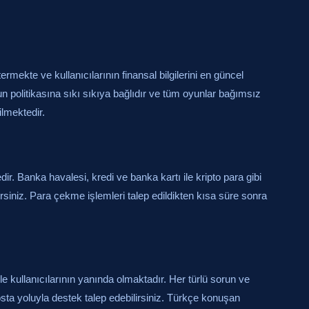
rmekte ve kullanıcılarının finansal bilgilerini en güncel
un politikasına sıkı sıkıya bağlıdır ve tüm oyunlar bağımsız
ilmektedir.
. Banka havalesi, kredi ve banka kartı ile kripto para gibi
rsiniz. Para çekme işlemleri talep edildikten kısa süre sonra
e kullanıcılarının yanında olmaktadır. Her türlü sorun ve
osta yoluyla destek talep edebilirsiniz. Türkçe konuşan