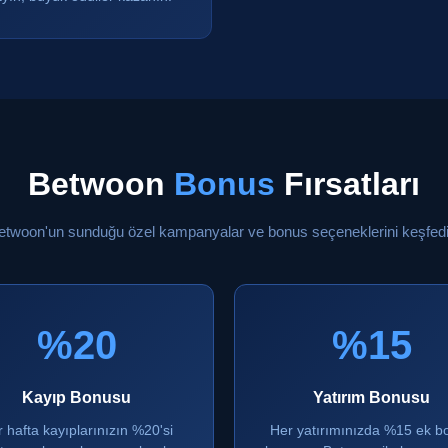
Betwoon
Bonus
Fırsatları
etwoon'un sunduğu özel kampanyalar ve bonus seçeneklerini keşfedi
%20
%15
Kayıp Bonusu
Yatırım Bonusu
 hafta kayıplarınızın %20'si
Her yatırımınızda %15 ek b