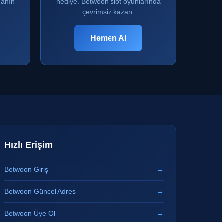
manın
hediye. Betwoon slot oyunlarında
çevrimsiz kazan.
Hemen Al
Hızlı Erişim
Betwoon Giriş
Betwoon Güncel Adres
Betwoon Üye Ol