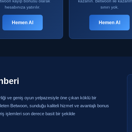
twoon kayıp bonusu olarak
kazanın. Betwoon ile kazan
hesabınıza yatırılır.
sınırı yok.
Hemen Al
Hemen Al
beri
liği ve geniş oyun yelpazesiyle öne çıkan köklü bir
nişleten Betwoon, sunduğu kaliteli hizmet ve avantajlı bonus
iş işlemleri son derece basit bir şekilde