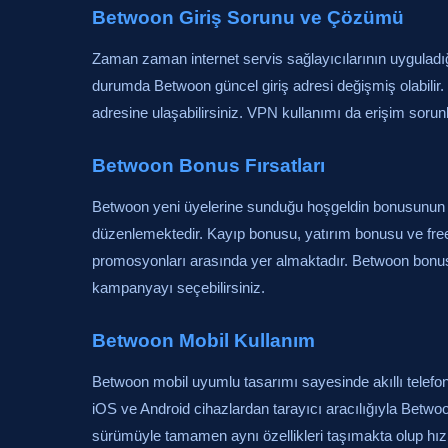
Betwoon Giriş Sorunu ve Çözümü
Zaman zaman internet servis sağlayıcılarının uyguladığ
durumda Betwoon güncel giriş adresi değişmiş olabilir
adresine ulaşabilirsiniz. VPN kullanımı da erişim sorun
Betwoon Bonus Fırsatları
Betwoon yeni üyelerine sunduğu hoşgeldin bonusunun 
düzenlemektedir. Kayıp bonusu, yatırım bonusu ve frees
promosyonları arasında yer almaktadır. Betwoon bonus 
kampanyayı seçebilirsiniz.
Betwoon Mobil Kullanım
Betwoon mobil uyumlu tasarımı sayesinde akıllı telefon
iOS ve Android cihazlardan tarayıcı aracılığıyla Betwoo
sürümüyle tamamen aynı özellikleri taşımakta olup hı