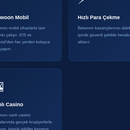
twoon Mobil
Hızlı Para Çekme
oon mobil cihazlarla tam
Betwoon kazançlarınızı daki
lu çalışır. iOS ve
içinde güvenli şekilde hesab
oid'den her yerden kolayca
aktarır.
 yapın.

lı Casino
oon canlı casino
larında gerçek krupiyerlerle
yın, büyük ödüller kazanın.