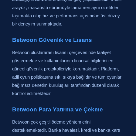
arayüz, masaüstü sürümüyle tamamen aynı özellikleri
taşımakta olup hız ve performans açısından üst düzey
bir deneyim sunmaktadır.
Betwoon Güvenlik ve Lisans
Betwoon uluslararası lisansı çerçevesinde faaliyet
göstermekte ve kullanıcılarının finansal bilgilerini en
güncel güvenlik protokolleriyle korumaktadır. Platform,
adil oyun politikasına sıkı sıkıya bağlıdır ve tüm oyunlar
bağımsız denetim kuruluşları tarafından düzenli olarak
kontrol edilmektedir.
Betwoon Para Yatırma ve Çekme
Betwoon çok çeşitli ödeme yöntemlerini
desteklemektedir. Banka havalesi, kredi ve banka kartı