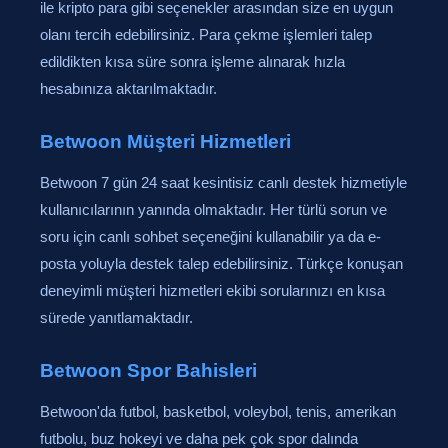
ile kripto para gibi seçenekler arasından size en uygun
olanı tercih edebilirsiniz. Para çekme işlemleri talep
edildikten kısa süre sonra işleme alınarak hızla
hesabınıza aktarılmaktadır.
Betwoon Müşteri Hizmetleri
Betwoon 7 gün 24 saat kesintisiz canlı destek hizmetiyle
kullanıcılarının yanında olmaktadır. Her türlü sorun ve
soru için canlı sohbet seçeneğini kullanabilir ya da e-
posta yoluyla destek talep edebilirsiniz. Türkçe konuşan
deneyimli müşteri hizmetleri ekibi sorularınızı en kısa
sürede yanıtlamaktadır.
Betwoon Spor Bahisleri
Betwoon'da futbol, basketbol, voleybol, tenis, amerikan
futbolu, buz hokeyi ve daha pek çok spor dalında