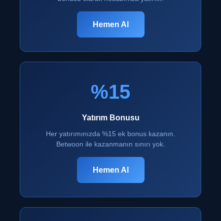
Hemen Al
%15
Yatırım Bonusu
Her yatırımınızda %15 ek bonus kazanın.
Betwoon ile kazanmanın sınırı yok.
Hemen Al