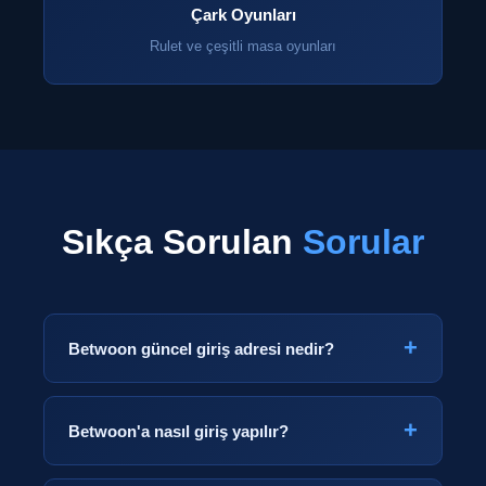
Çark Oyunları
Rulet ve çeşitli masa oyunları
Sıkça Sorulan
Sorular
Betwoon güncel giriş adresi nedir?
Betwoon güncel giriş adresi
tr.453betwoonresmi.com olarak güncellenmektedir.
Betwoon'a nasıl giriş yapılır?
Siteye erişim sorunu yaşadığınızda bu adresi
kullanabilirsiniz.
Betwoon'a giriş yapmak için güncel adresi