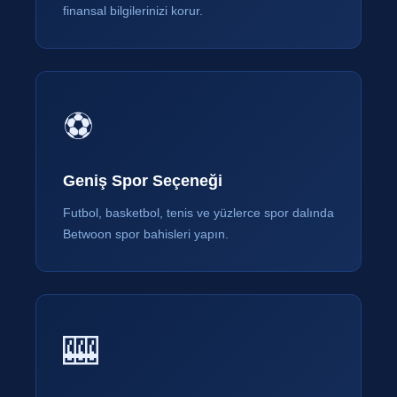
finansal bilgilerinizi korur.
⚽
Geniş Spor Seçeneği
Futbol, basketbol, tenis ve yüzlerce spor dalında
Betwoon spor bahisleri yapın.
🎰