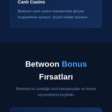
Canlı Casino
Betwoon canlı casino masalarında gerçek
krupiyerlerle oynayın, büyük ödüller kazanın.
Betwoon
Bonus
Fırsatları
Betwoon'un sunduğu özel kampanyalar ve bonus
seçeneklerini keşfedin.