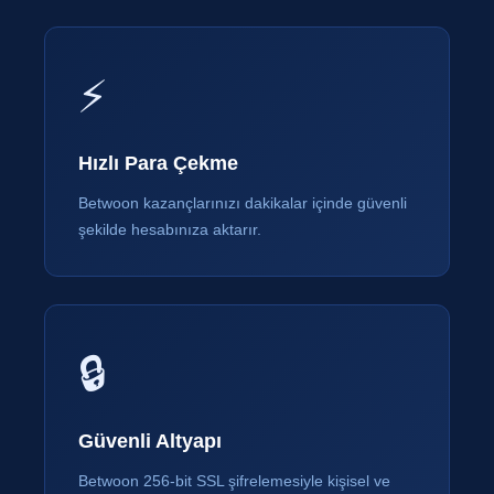
⚡
Hızlı Para Çekme
Betwoon kazançlarınızı dakikalar içinde güvenli
şekilde hesabınıza aktarır.
🔒
Güvenli Altyapı
Betwoon 256-bit SSL şifrelemesiyle kişisel ve