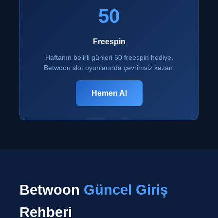
50
Freespin
Haftanın belirli günleri 50 freespin hediye.
Betwoon slot oyunlarında çevrimsiz kazan.
Hemen Al
Betwoon
Güncel Giriş
Rehberi