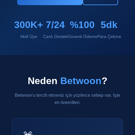
300K+
7/24
%100
5dk
Aktif Üye
Canlı Destek
Güvenli Ödeme
Para Çekme
Neden
Betwoon
?
Betwoon'u tercih etmeniz için yüzlerce sebep var. İşte
en önemlileri.