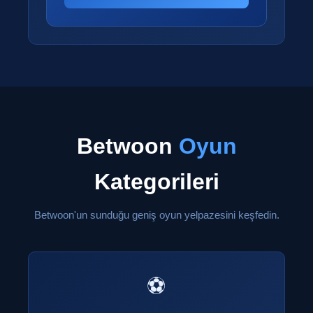
Betwoon
Oyun
Kategorileri
Betwoon'un sunduğu geniş oyun yelpazesini keşfedin.
⚽