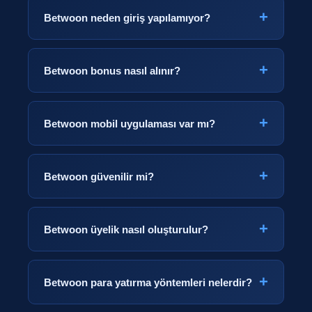
tarayıcınıza yazın, kullanıcı adı ve şifrenizle
Betwoon neden giriş yapılamıyor?
oturum açın.
Betwoon'a erişim sorunu yaşıyorsanız güncel
adres değişmiş olabilir. Güncel adres için sitemizi
Betwoon bonus nasıl alınır?
takip edin.
Betwoon'da üyelik sonrası hoşgeldin bonusu
otomatik olarak tanımlanır. Detaylar için bonuslar
Betwoon mobil uygulaması var mı?
sayfasını inceleyin.
Betwoon mobil uyumlu bir platformdur. Tarayıcı
üzerinden mobil cihazlardan kolayca erişebilirsiniz.
Betwoon güvenilir mi?
Betwoon lisanslı bir platform olarak güvenli
altyapıyla hizmet vermektedir.
Betwoon üyelik nasıl oluşturulur?
Betwoon güncel adresine girerek üye ol butonuna
tıklayın, bilgilerinizi doldurun ve hesabınızı
Betwoon para yatırma yöntemleri nelerdir?
oluşturun.