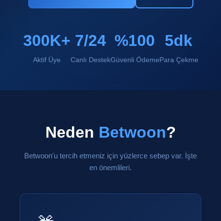
300K+
7/24
%100
5dk
Aktif Üye
Canlı Destek
Güvenli Ödeme
Para Çekme
Neden
Betwoon
?
Betwoon'u tercih etmeniz için yüzlerce sebep var. İşte
en önemlileri.