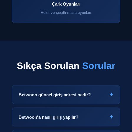
Çark Oyunları
Rulet ve çeşitli masa oyunları
Sıkça Sorulan
Sorular
Betwoon güncel giriş adresi nedir?
Betwoon güncel giriş adresi
tr.453betwoonresmi.com olarak güncellenmektedir.
Betwoon'a nasıl giriş yapılır?
Siteye erişim sorunu yaşadığınızda bu adresi
kullanabilirsiniz.
Betwoon'a giriş yapmak için güncel adresi