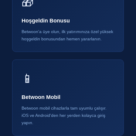
🎁
Hoşgeldin Bonusu
Betwoon'a üye olun, ilk yatırımınıza özel yüksek
hoşgeldin bonusundan hemen yararlanın.
📱
Betwoon Mobil
Betwoon mobil cihazlarla tam uyumlu çalışır.
iOS ve Android'den her yerden kolayca giriş
yapın.