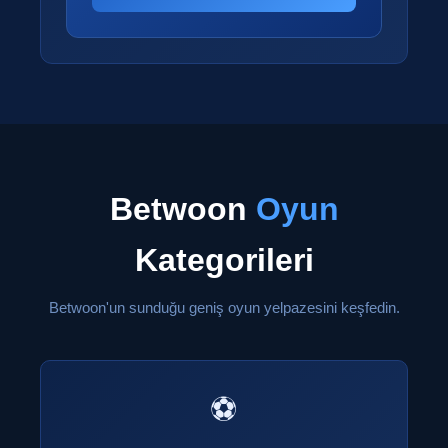
Betwoon
Oyun
Kategorileri
Betwoon'un sunduğu geniş oyun yelpazesini keşfedin.
⚽