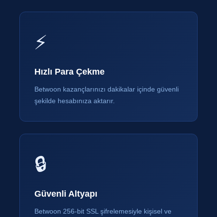
⚡
Hızlı Para Çekme
Betwoon kazançlarınızı dakikalar içinde güvenli
şekilde hesabınıza aktarır.
🔒
Güvenli Altyapı
Betwoon 256-bit SSL şifrelemesiyle kişisel ve