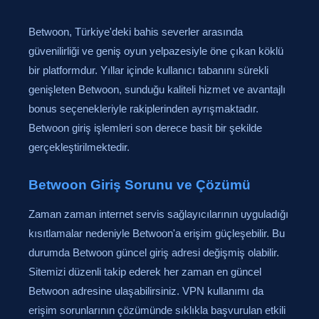
Betwoon, Türkiye'deki bahis severler arasında
güvenilirliği ve geniş oyun yelpazesiyle öne çıkan köklü
bir platformdur. Yıllar içinde kullanıcı tabanını sürekli
genişleten Betwoon, sunduğu kaliteli hizmet ve avantajlı
bonus seçenekleriyle rakiplerinden ayrışmaktadır.
Betwoon giriş işlemleri son derece basit bir şekilde
gerçekleştirilmektedir.
Betwoon Giriş Sorunu ve Çözümü
Zaman zaman internet servis sağlayıcılarının uyguladığı
kısıtlamalar nedeniyle Betwoon'a erişim güçleşebilir. Bu
durumda Betwoon güncel giriş adresi değişmiş olabilir.
Sitemizi düzenli takip ederek her zaman en güncel
Betwoon adresine ulaşabilirsiniz. VPN kullanımı da
erişim sorunlarının çözümünde sıklıkla başvurulan etkili