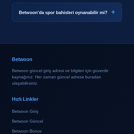
Betwoon yasal kısıtlamalar nedeniyle zaman
zaman adres değişikliğine gidebilmektedir. Güncel
Betwoon'da spor bahisleri oynanabilir mi?
adrese her zaman sitemizden ulaşabilirsiniz.
Betwoon geniş spor bahisleri seçeneği
sunmaktadır. Futbol, basketbol, tenis ve daha
fazlası için bahis yapabilirsiniz.
Betwoon
Betwoon güncel giriş adresi ve bilgileri için güvenilir
kaynağınız. Her zaman güncel adrese buradan
ulaşabilirsiniz.
Hızlı Linkler
Betwoon Giriş
Betwoon Güncel
Betwoon Bonus