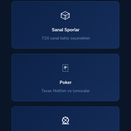
🎲
Sanal Sporlar
7/24 sanal bahis seçenekleri
🃏
Poker
Texas Hold'em ve turnuvalar
🎡