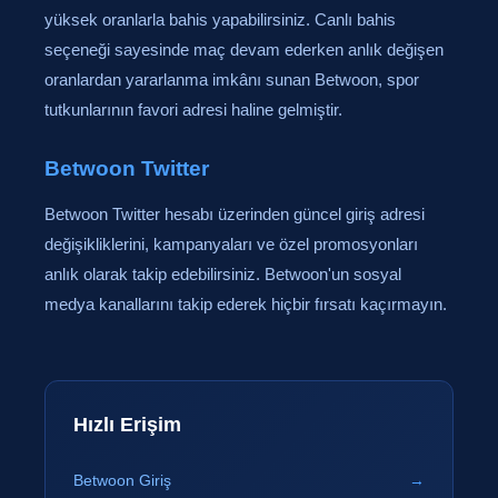
yüksek oranlarla bahis yapabilirsiniz. Canlı bahis
seçeneği sayesinde maç devam ederken anlık değişen
oranlardan yararlanma imkânı sunan Betwoon, spor
tutkunlarının favori adresi haline gelmiştir.
Betwoon Twitter
Betwoon Twitter hesabı üzerinden güncel giriş adresi
değişikliklerini, kampanyaları ve özel promosyonları
anlık olarak takip edebilirsiniz. Betwoon'un sosyal
medya kanallarını takip ederek hiçbir fırsatı kaçırmayın.
Hızlı Erişim
Betwoon Giriş