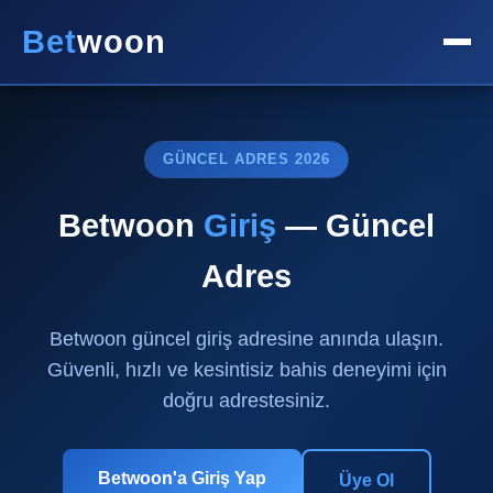
Bet
woon
GÜNCEL ADRES 2026
Betwoon
Giriş
— Güncel
Adres
Betwoon güncel giriş adresine anında ulaşın.
Güvenli, hızlı ve kesintisiz bahis deneyimi için
doğru adrestesiniz.
Betwoon'a Giriş Yap
Üye Ol