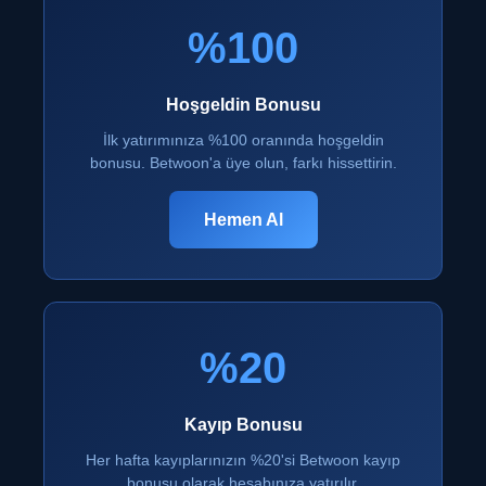
%100
Hoşgeldin Bonusu
İlk yatırımınıza %100 oranında hoşgeldin
bonusu. Betwoon'a üye olun, farkı hissettirin.
Hemen Al
%20
Kayıp Bonusu
Her hafta kayıplarınızın %20'si Betwoon kayıp
bonusu olarak hesabınıza yatırılır.