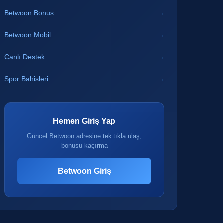
Betwoon Bonus
Betwoon Mobil
Canlı Destek
Spor Bahisleri
Hemen Giriş Yap
Güncel Betwoon adresine tek tıkla ulaş,
bonusu kaçırma
Betwoon Giriş