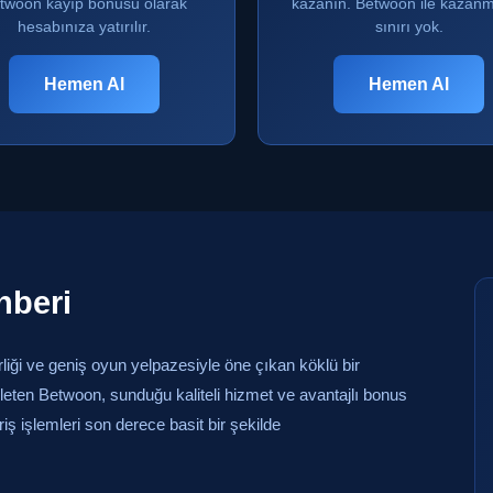
twoon kayıp bonusu olarak
kazanın. Betwoon ile kazan
hesabınıza yatırılır.
sınırı yok.
Hemen Al
Hemen Al
beri
liği ve geniş oyun yelpazesiyle öne çıkan köklü bir
nişleten Betwoon, sunduğu kaliteli hizmet ve avantajlı bonus
iş işlemleri son derece basit bir şekilde