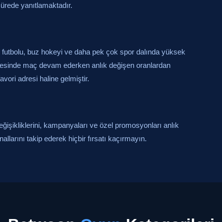
sürede yanıtlamaktadır.
n futbolu, buz hokeyi ve daha pek çok spor dalında yüksek
sayesinde maç devam ederken anlık değişen oranlardan
ori adresi haline gelmiştir.
ğişikliklerini, kampanyaları ve özel promosyonları anlık
llarını takip ederek hiçbir fırsatı kaçırmayın.