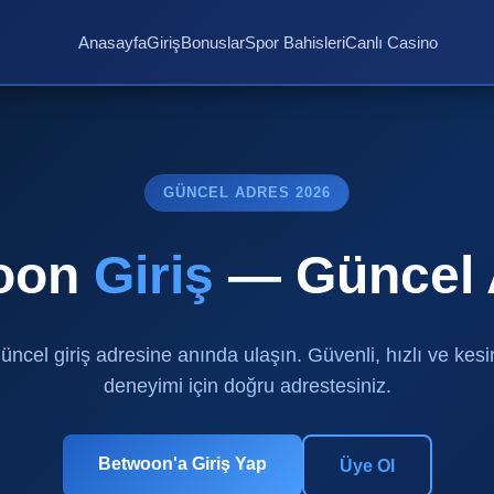
Anasayfa
Giriş
Bonuslar
Spor Bahisleri
Canlı Casino
GÜNCEL ADRES 2026
oon
Giriş
— Güncel 
ncel giriş adresine anında ulaşın. Güvenli, hızlı ve kesin
deneyimi için doğru adrestesiniz.
Betwoon'a Giriş Yap
Üye Ol