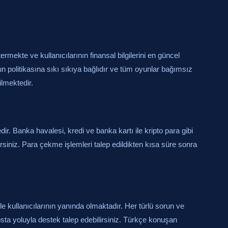
rmekte ve kullanıcılarının finansal bilgilerini en güncel
un politikasına sıkı sıkıya bağlıdır ve tüm oyunlar bağımsız
ilmektedir.
. Banka havalesi, kredi ve banka kartı ile kripto para gibi
rsiniz. Para çekme işlemleri talep edildikten kısa süre sonra
e kullanıcılarının yanında olmaktadır. Her türlü sorun ve
osta yoluyla destek talep edebilirsiniz. Türkçe konuşan