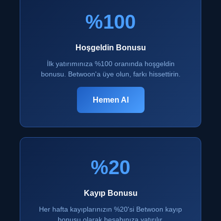
%100
Hoşgeldin Bonusu
İlk yatırımınıza %100 oranında hoşgeldin
bonusu. Betwoon'a üye olun, farkı hissettirin.
Hemen Al
%20
Kayıp Bonusu
Her hafta kayıplarınızın %20'si Betwoon kayıp
bonusu olarak hesabınıza yatırılır.