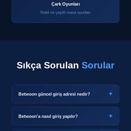
Çark Oyunları
Rulet ve çeşitli masa oyunları
Sıkça Sorulan
Sorular
Betwoon güncel giriş adresi nedir?
Betwoon güncel giriş adresi
tr.453betwoonresmi.com olarak güncellenmektedir.
Betwoon'a nasıl giriş yapılır?
Siteye erişim sorunu yaşadığınızda bu adresi
kullanabilirsiniz.
Betwoon'a giriş yapmak için güncel adresi