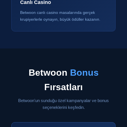
Canlı Casino
Betwoon canlı casino masalarında gerçek
krupiyerlerle oynayın, büyük ödüller kazanın.
Betwoon
Bonus
Fırsatları
Betwoon'un sunduğu özel kampanyalar ve bonus
seçeneklerini keşfedin.