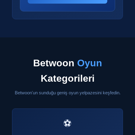
Betwoon
Oyun
Kategorileri
Betwoon'un sunduğu geniş oyun yelpazesini keşfedin.
⚽