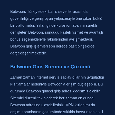
Betwoon, Türkiye'deki bahis severler arasında
güvenilirliği ve geniş oyun yelpazesiyle öne çıkan köklü
bir platformdur. Yıllar içinde kullanıcı tabanını sürekli
genişleten Betwoon, sunduğu kaliteli hizmet ve avantajlı
bonus seçenekleriyle rakiplerinden ayrışmaktadır.
Betwoon giriş işlemleri son derece basit bir şekilde
gerçekleştirilmektedir.
Betwoon Giriş Sorunu ve Çözümü
Zaman zaman internet servis sağlayıcılarının uyguladığı
kısıtlamalar nedeniyle Betwoon'a erişim güçleşebilir. Bu
durumda Betwoon güncel giriş adresi değişmiş olabilir.
Sitemizi düzenli takip ederek her zaman en güncel
Betwoon adresine ulaşabilirsiniz. VPN kullanımı da
erişim sorunlarının çözümünde sıklıkla başvurulan etkili