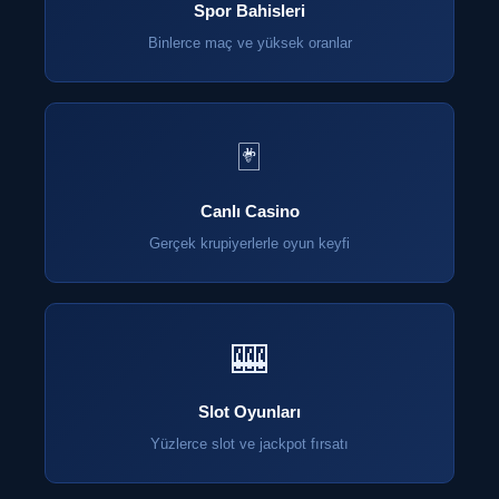
Spor Bahisleri
Binlerce maç ve yüksek oranlar
🃏
Canlı Casino
Gerçek krupiyerlerle oyun keyfi
🎰
Slot Oyunları
Yüzlerce slot ve jackpot fırsatı