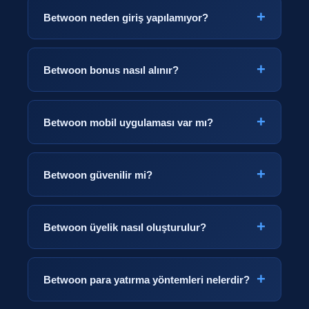
tarayıcınıza yazın, kullanıcı adı ve şifrenizle
Betwoon neden giriş yapılamıyor?
oturum açın.
Betwoon'a erişim sorunu yaşıyorsanız güncel
adres değişmiş olabilir. Güncel adres için sitemizi
Betwoon bonus nasıl alınır?
takip edin.
Betwoon'da üyelik sonrası hoşgeldin bonusu
otomatik olarak tanımlanır. Detaylar için bonuslar
Betwoon mobil uygulaması var mı?
sayfasını inceleyin.
Betwoon mobil uyumlu bir platformdur. Tarayıcı
üzerinden mobil cihazlardan kolayca erişebilirsiniz.
Betwoon güvenilir mi?
Betwoon lisanslı bir platform olarak güvenli
altyapıyla hizmet vermektedir.
Betwoon üyelik nasıl oluşturulur?
Betwoon güncel adresine girerek üye ol butonuna
tıklayın, bilgilerinizi doldurun ve hesabınızı
Betwoon para yatırma yöntemleri nelerdir?
oluşturun.