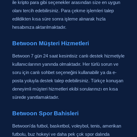
ile kripto para gibi seçenekler arasından size en uygun
olanı tercih edebilirsiniz. Para çekme işlemleri talep
edildikten kısa süre sonra işleme alınarak hızla
hesabınıza aktarılmaktadır.
Betwoon Müşteri Hizmetleri
Betwoon 7 gün 24 saat kesintisiz canlı destek hizmetiyle
kullanıcılarının yanında olmaktadır. Her türlü sorun ve
soru için canlı sohbet seçeneğini kullanabilir ya da e-
posta yoluyla destek talep edebilirsiniz. Türkçe konuşan
deneyimli müşteri hizmetleri ekibi sorularınızı en kısa
sürede yanıtlamaktadır.
Betwoon Spor Bahisleri
Betwoon'da futbol, basketbol, voleybol, tenis, amerikan
futbolu, buz hokeyi ve daha pek çok spor dalında