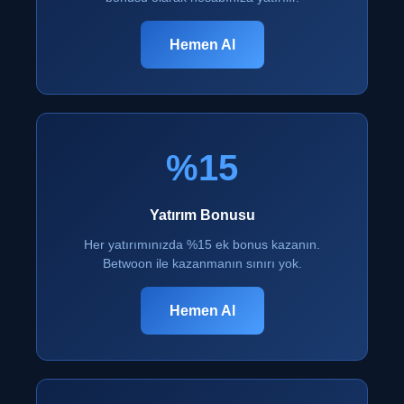
Hemen Al
%15
Yatırım Bonusu
Her yatırımınızda %15 ek bonus kazanın.
Betwoon ile kazanmanın sınırı yok.
Hemen Al