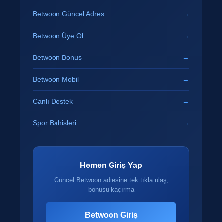
Betwoon Güncel Adres
Betwoon Üye Ol
Betwoon Bonus
Betwoon Mobil
Canlı Destek
Spor Bahisleri
Hemen Giriş Yap
Güncel Betwoon adresine tek tıkla ulaş,
bonusu kaçırma
Betwoon Giriş