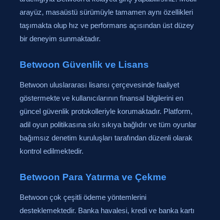
arayüz, masaüstü sürümüyle tamamen aynı özellikleri
taşımakta olup hız ve performans açısından üst düzey
bir deneyim sunmaktadır.
Betwoon Güvenlik ve Lisans
Betwoon uluslararası lisansı çerçevesinde faaliyet
göstermekte ve kullanıcılarının finansal bilgilerini en
güncel güvenlik protokolleriyle korumaktadır. Platform,
adil oyun politikasına sıkı sıkıya bağlıdır ve tüm oyunlar
bağımsız denetim kuruluşları tarafından düzenli olarak
kontrol edilmektedir.
Betwoon Para Yatırma ve Çekme
Betwoon çok çeşitli ödeme yöntemlerini
desteklemektedir. Banka havalesi, kredi ve banka kartı