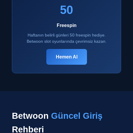
50
Freespin
Haftanın belirli günleri 50 freespin hediye.
Betwoon slot oyunlarında çevrimsiz kazan.
Hemen Al
Betwoon
Güncel Giriş
Rehberi