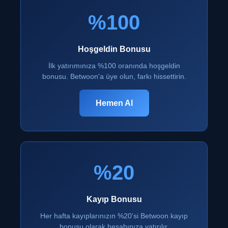
%100
Hoşgeldin Bonusu
İlk yatırımınıza %100 oranında hoşgeldin
bonusu. Betwoon'a üye olun, farkı hissettirin.
Hemen Al
%20
Kayıp Bonusu
Her hafta kayıplarınızın %20'si Betwoon kayıp
bonusu olarak hesabınıza yatırılır.