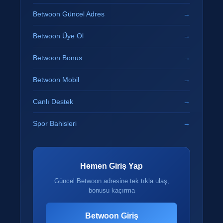
Betwoon Güncel Adres
Betwoon Üye Ol
Betwoon Bonus
Betwoon Mobil
Canlı Destek
Spor Bahisleri
Hemen Giriş Yap
Güncel Betwoon adresine tek tıkla ulaş,
bonusu kaçırma
Betwoon Giriş