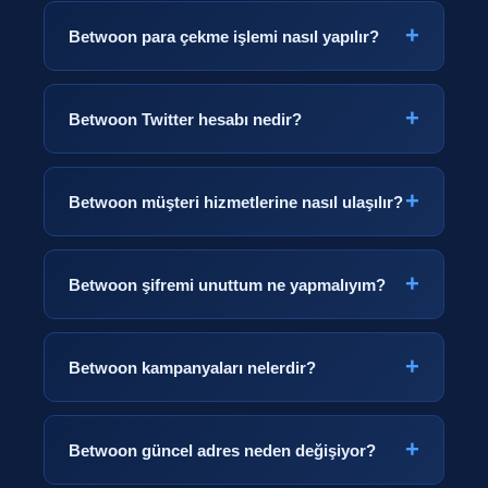
Betwoon banka havalesi, kredi kartı ve kripto para
gibi çeşitli ödeme yöntemlerini desteklemektedir.
Betwoon para çekme işlemi nasıl yapılır?
Betwoon hesabınızdan para çekmek için cüzdanım
bölümüne gidin ve çekim talebinizi oluşturun.
Betwoon Twitter hesabı nedir?
Betwoon güncel adres ve kampanya duyuruları
için resmi Twitter hesabını takip edebilirsiniz.
Betwoon müşteri hizmetlerine nasıl ulaşılır?
Betwoon canlı destek hattı 7/24 hizmet
vermektedir. Siteye girerek canlı sohbet
Betwoon şifremi unuttum ne yapmalıyım?
başlatabilirsiniz.
Betwoon giriş sayfasındaki şifremi unuttum
seçeneğine tıklayarak e-posta adresinize sıfırlama
Betwoon kampanyaları nelerdir?
bağlantısı alabilirsiniz.
Betwoon yatırım bonusu, kayıp bonusu, freespin
ve özel kampanyalar gibi çeşitli promosyonlar
Betwoon güncel adres neden değişiyor?
sunmaktadır.