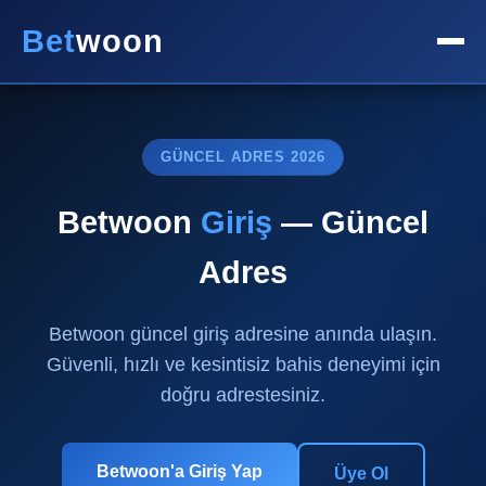
Bet
woon
GÜNCEL ADRES 2026
Betwoon
Giriş
— Güncel
Adres
Betwoon güncel giriş adresine anında ulaşın.
Güvenli, hızlı ve kesintisiz bahis deneyimi için
doğru adrestesiniz.
Betwoon'a Giriş Yap
Üye Ol