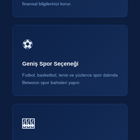
finansal bilgilerinizi korur.
⚽
Geniş Spor Seçeneği
Futbol, basketbol, tenis ve yüzlerce spor dalında
Betwoon spor bahisleri yapın.
🎰