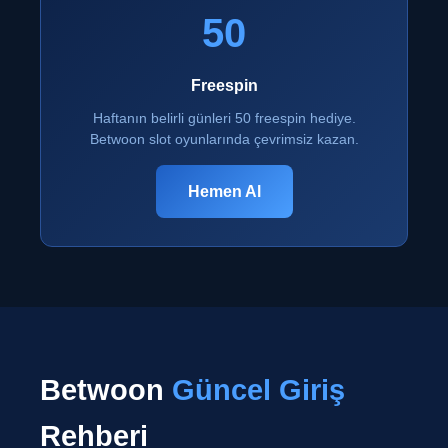
50
Freespin
Haftanın belirli günleri 50 freespin hediye.
Betwoon slot oyunlarında çevrimsiz kazan.
Hemen Al
Betwoon
Güncel Giriş
Rehberi