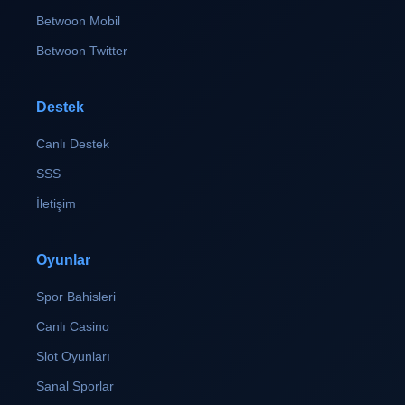
Betwoon Mobil
Betwoon Twitter
Destek
Canlı Destek
SSS
İletişim
Oyunlar
Spor Bahisleri
Canlı Casino
Slot Oyunları
Sanal Sporlar