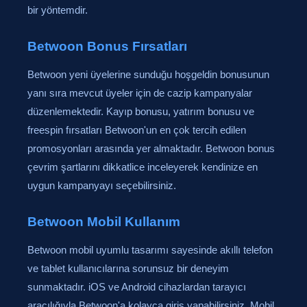
bir yöntemdir.
Betwoon Bonus Fırsatları
Betwoon yeni üyelerine sunduğu hoşgeldin bonusunun
yanı sıra mevcut üyeler için de cazip kampanyalar
düzenlemektedir. Kayıp bonusu, yatırım bonusu ve
freespin fırsatları Betwoon'un en çok tercih edilen
promosyonları arasında yer almaktadır. Betwoon bonus
çevrim şartlarını dikkatlice inceleyerek kendinize en
uygun kampanyayı seçebilirsiniz.
Betwoon Mobil Kullanım
Betwoon mobil uyumlu tasarımı sayesinde akıllı telefon
ve tablet kullanıcılarına sorunsuz bir deneyim
sunmaktadır. iOS ve Android cihazlardan tarayıcı
aracılığıyla Betwoon'a kolayca giriş yapabilirsiniz. Mobil