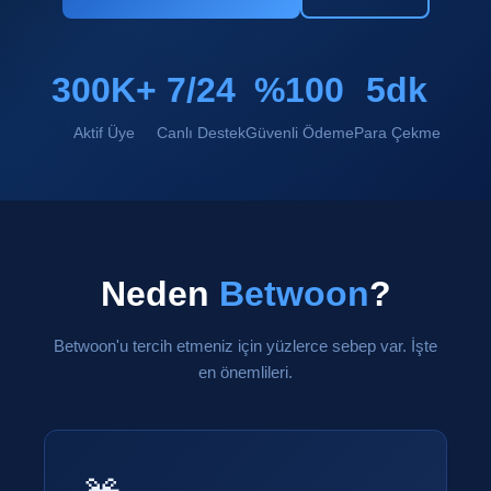
300K+
7/24
%100
5dk
Aktif Üye
Canlı Destek
Güvenli Ödeme
Para Çekme
Neden
Betwoon
?
Betwoon'u tercih etmeniz için yüzlerce sebep var. İşte
en önemlileri.