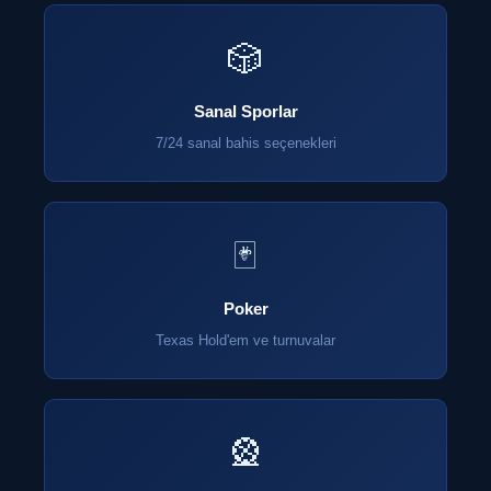
🎲
Sanal Sporlar
7/24 sanal bahis seçenekleri
🃏
Poker
Texas Hold'em ve turnuvalar
🎡